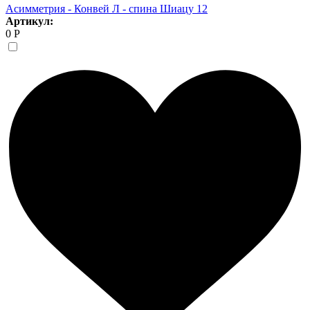
Асимметрия - Конвей Л - спина Шиацу 12
Артикул:
0 Р