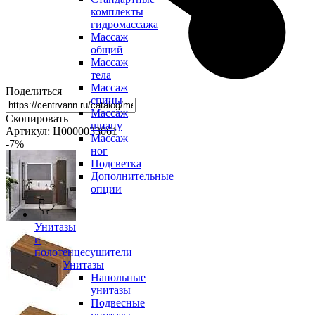
комплекты
гидромассажа
Массаж
общий
Массаж
тела
Массаж
Поделиться
спины
Массаж
Скопировать
шиацу
Артикул: Ц0000033061
Массаж
-7
%
ног
Подсветка
Дополнительные
опции
Унитазы
и
полотенцесушители
Унитазы
Напольные
унитазы
Подвесные