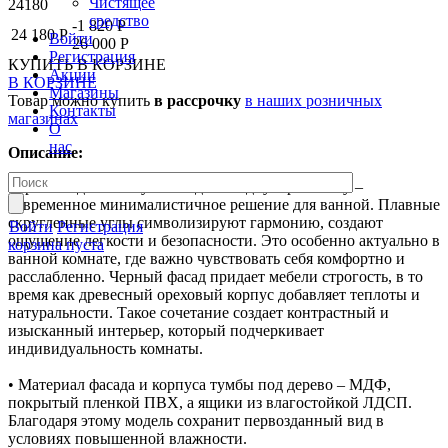
Чистящее
24180
средство
-1 820 Р
24 180 Р
Войти
26 000 Р
Регистрация
КУПИТЬ
В КОРЗИНЕ
Акции
В КОРЗИНЕ
Магазины
Товар можно купить
в рассрочку
в наших розничных
Контакты
магазинах
О
нас
Описание:
Черная подвесная тумба под накладную раковину –
современное минималистичное решение для ванной. Плавные
скругленные углы символизируют гармонию, создают
Войти
Регистрация
ощущение легкости и безопасности. Это особенно актуально в
корзина пуста
ванной комнате, где важно чувствовать себя комфортно и
расслабленно. Черный фасад придает мебели строгость, в то
время как древесный ореховый корпус добавляет теплоты и
натуральности. Такое сочетание создает контрастный и
изысканный интерьер, который подчеркивает
индивидуальность комнаты.
• Материал фасада и корпуса тумбы под дерево – МДФ,
покрытый пленкой ПВХ, а ящики из влагостойкой ЛДСП.
Благодаря этому модель сохранит первозданный вид в
условиях повышенной влажности.