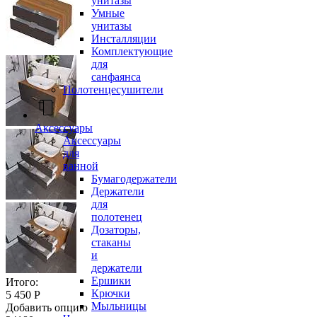
унитазы
Умные
унитазы
Инсталляции
Комплектующие
для
санфаянса
Полотенцесушители
Аксессуары
Аксессуары
для
ванной
Бумагодержатели
Держатели
для
полотенец
Дозаторы,
стаканы
и
держатели
Ершики
Итого:
Крючки
5 450 Р
Мыльницы
Добавить опцию