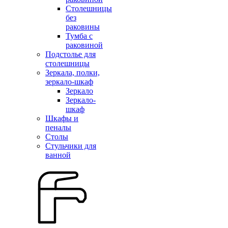
Столешницы
без
раковины
Тумба с
раковиной
Подстолье для
столешницы
Зеркала, полки,
зеркало-шкаф
Зеркало
Зеркало-
шкаф
Шкафы и
пеналы
Столы
Стульчики для
ванной