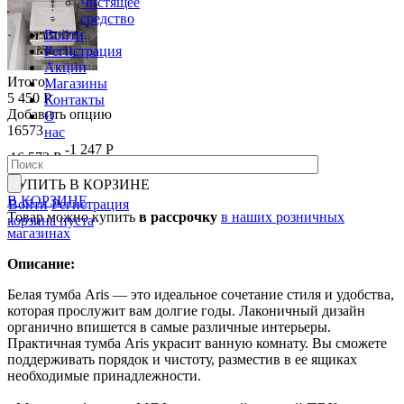
Чистящее
средство
Войти
Регистрация
Акции
Итого:
Магазины
5 450 Р
Контакты
Добавить опцию
О
16573
нас
-1 247 Р
16 573 Р
17 820 Р
КУПИТЬ
В КОРЗИНЕ
В КОРЗИНЕ
Войти
Регистрация
Товар можно купить
в рассрочку
в наших розничных
корзина пуста
магазинах
Описание:
Белая тумба Aris — это идеальное сочетание стиля и удобства,
которая прослужит вам долгие годы. Лаконичный дизайн
органично впишется в самые различные интерьеры.
Практичная тумба Aris украсит ванную комнату. Вы сможете
поддерживать порядок и чистоту, разместив в ее ящиках
необходимые принадлежности.