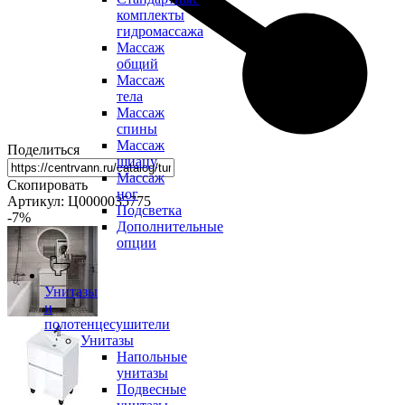
комплекты
гидромассажа
Массаж
общий
Массаж
тела
Массаж
спины
Массаж
Поделиться
шиацу
Массаж
Скопировать
ног
Артикул: Ц0000035775
Подсветка
-7
%
Дополнительные
опции
Унитазы
и
полотенцесушители
Унитазы
Напольные
унитазы
Подвесные