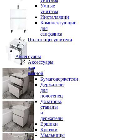
унитазы
Умные
унитазы
Инсталляции
Комплектующие
для
санфаянса
Полотенцесушители
Аксессуары
Аксессуары
для
ванной
Бумагодержатели
Держатели
для
полотенец
Дозаторы,
стаканы
и
держатели
Ершики
Крючки
Мыльницы