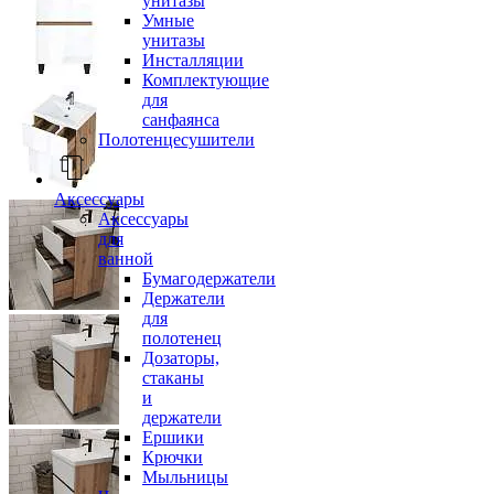
унитазы
Умные
унитазы
Инсталляции
Комплектующие
для
санфаянса
Полотенцесушители
Аксессуары
Аксессуары
для
ванной
Бумагодержатели
Держатели
для
полотенец
Дозаторы,
стаканы
и
держатели
Ершики
Крючки
Мыльницы