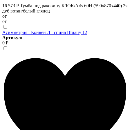
16 573 Р
Тумба под раковину БЛОК/Aris 60Н (590х870х440) 2я
дуб вотан/белый глянец
от
от
Асимметрия - Конвей Л - спина Шиацу 12
Артикул:
0 Р