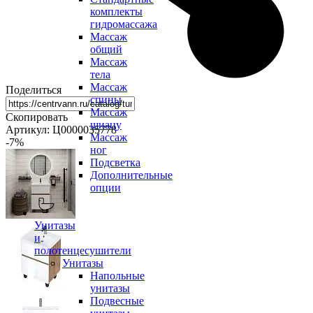
комплекты
гидромассажа
Массаж
общий
Массаж
тела
Массаж
Поделиться
спины
Массаж
Скопировать
шиацу
Артикул: Ц0000035778
Массаж
-7
%
ног
Подсветка
Дополнительные
опции
Унитазы
и
полотенцесушители
Унитазы
Напольные
унитазы
Подвесные