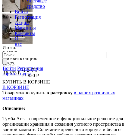
Чистящее
средство
Войти
Регистрация
Акции
Магазины
Контакты
О
нас
Итого:
5 450 Р
Добавить опцию
16573
Войти
Регистрация
-1 247 Р
16 573 Р
корзина пуста
17 820 Р
КУПИТЬ
В КОРЗИНЕ
В КОРЗИНЕ
Товар можно купить
в рассрочку
в наших розничных
магазинах
Описание:
Тумба Aris – современное и функциональное решение для
организации хранения и создания уютного пространства в
ванной комнате. Сочетание древесного корпуса и белого
глянцевого фасада тумбы добавит легкости в интерьер.