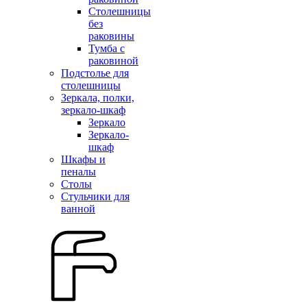
Столешницы
без
раковины
Тумба с
раковиной
Подстолье для
столешницы
Зеркала, полки,
зеркало-шкаф
Зеркало
Зеркало-
шкаф
Шкафы и
пеналы
Столы
Стульчики для
ванной