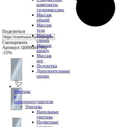
комплекты
гидромассажа
Массаж
общий
Массаж
тела
Поделиться
Массаж
спины
Скопировать
Массаж
Артикул: Ц0000047092
шиацу
-15
%
Массаж
ног
Подсветка
Дополнительные
опции
Унитазы
и
полотенцесушители
Унитазы
Напольные
унитазы
Подвесные