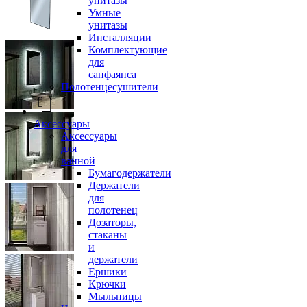
унитазы
Умные
унитазы
Инсталляции
Комплектующие
для
санфаянса
Полотенцесушители
Аксессуары
Аксессуары
для
ванной
Бумагодержатели
Держатели
для
полотенец
Дозаторы,
стаканы
и
держатели
Ершики
Крючки
Мыльницы