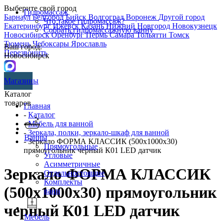
Выберите свой город
Гидромассаж
Барнаул
Белгород
Бийск
Волгоград
Воронеж
Другой город
Что такое гидромассаж?
Екатеринбург
Ижевск
Казань
Нижний Новгород
Новокузнецк
Собрать гидромассажную ванну
Новосибирск
Оренбург
Пермь
Самара
Тольятти
Томск
Тюмень
Чебоксары
Ярославль
Ваш город:
Перезвонить
Новосибирск
Магазины
Каталог
товаров
Главная
-
Каталог
-
Мебель для ванной
-
Зеркала, полки, зеркало-шкаф для ванной
Ванны
- Зеркало ФОРМА КЛАССИК (500х1000х30)
Прямоугольные
прямоугольник черный К01 LED датчик
Угловые
Асимметричные
Зеркало ФОРМА КЛАССИК
Отдельностоящие
Комплекты
(500х1000х30) прямоугольник
ванн
черный К01 LED датчик
Мебель