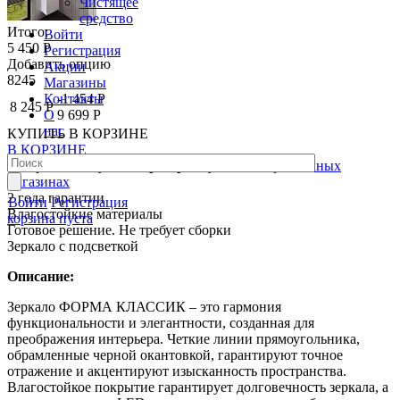
Чистящее
средство
Итого:
Войти
5 450 Р
Регистрация
Добавить опцию
Акции
8245
Магазины
Контакты
-1 454 Р
8 245 Р
О
9 699 Р
нас
КУПИТЬ
В КОРЗИНЕ
В КОРЗИНЕ
Товар можно купить
в рассрочку
в наших розничных
магазинах
2 года гарантии
Войти
Регистрация
Влагостойкие материалы
корзина пуста
Готовое решение. Не требует сборки
Зеркало с подсветкой
Описание:
Зеркало ФОРМА КЛАССИК – это гармония
функциональности и элегантности, созданная для
преображения интерьера. Четкие линии прямоугольника,
обрамленные черной окантовкой, гарантируют точное
отражение и акцентируют изысканность пространства.
Влагостойкое покрытие гарантирует долговечность зеркала, а