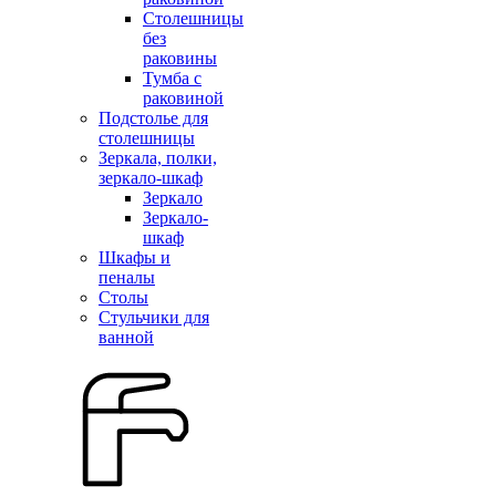
Столешницы
без
раковины
Тумба с
раковиной
Подстолье для
столешницы
Зеркала, полки,
зеркало-шкаф
Зеркало
Зеркало-
шкаф
Шкафы и
пеналы
Столы
Стульчики для
ванной