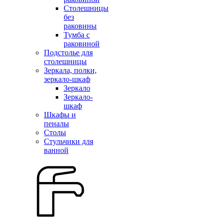
Столешницы
без
раковины
Тумба с
раковиной
Подстолье для
столешницы
Зеркала, полки,
зеркало-шкаф
Зеркало
Зеркало-
шкаф
Шкафы и
пеналы
Столы
Стульчики для
ванной