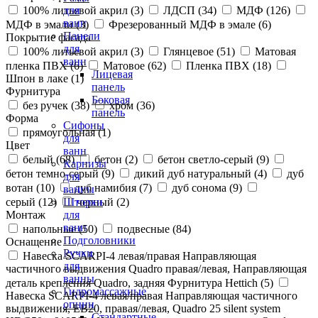
100% литьевой акрил (
3
)
ЛДСП (
34
)
МДФ (
126
)
для
ванн
МДФ в эмали (
3
)
Фрезерованный МДФ в эмале (
6
)
Панели
Покрытие фасада
для
100% литьевой акрил (
3
)
Глянцевое (
51
)
Матовая
ванн
пленка ПВХ (
6
)
Матовое (
62
)
Пленка ПВХ (
18
)
Лицевая
Шпон в лаке (
1
)
панель
Фурнитура
Боковая
без ручек (
38
)
хром (
36
)
панель
Форма
Сифоны
прямоугольная (
1
)
для
Цвет
ванн
белый (
68
)
бетон (
2
)
бетон светло-серый (
9
)
Карнизы
бетон темно-серый (
9
)
дикий дуб натуральный (
4
)
дуб
для
вотан (
10
)
дуб намибия (
7
)
дуб сонома (
9
)
ванны
серый (
12
)
черный (
2
)
Шторки
Монтаж
для
ванн
напольные (
50
)
подвесные (
84
)
Подголовники
Оснащение
Ручки
Навеска SCARPI-4 левая/правая Направляющая
для
частичного выдвижения Quadro правая/левая, Направляющая
ванны
деталь крепления Quadro, задняя Фурнитура Hettich (
5
)
Гидромассажные
Навеска SCARPI-4 левая/правая Направляющая частичного
опции
выдвижения, ЕВ20, правая/левая, Quadro 25 silent system
Стандартные