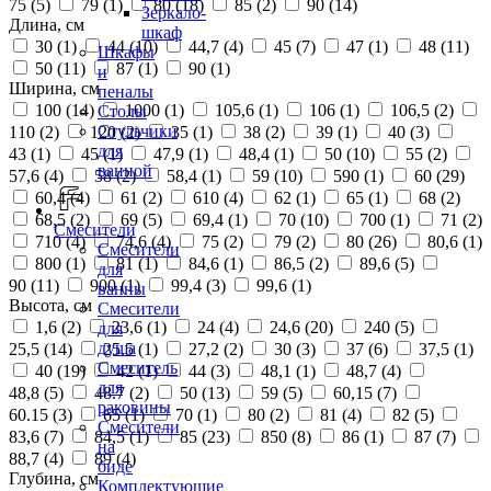
75 (
5
)
79 (
1
)
80 (
18
)
85 (
2
)
90 (
14
)
Зеркало-
Длина, см
шкаф
30 (
1
)
44 (
10
)
44,7 (
4
)
45 (
7
)
47 (
1
)
48 (
11
)
Шкафы
50 (
11
)
87 (
1
)
90 (
1
)
и
Ширина, см
пеналы
100 (
14
)
1000 (
1
)
105,6 (
1
)
106 (
1
)
106,5 (
2
)
Столы
Стульчики
110 (
2
)
120 (
2
)
35 (
1
)
38 (
2
)
39 (
1
)
40 (
3
)
для
43 (
1
)
45 (
1
)
47,9 (
1
)
48,4 (
1
)
50 (
10
)
55 (
2
)
ванной
57,6 (
4
)
58 (
2
)
58,4 (
1
)
59 (
10
)
590 (
1
)
60 (
29
)
60,4 (
4
)
61 (
2
)
610 (
4
)
62 (
1
)
65 (
1
)
68 (
2
)
68,5 (
2
)
69 (
5
)
69,4 (
1
)
70 (
10
)
700 (
1
)
71 (
2
)
Смесители
710 (
4
)
74,6 (
4
)
75 (
2
)
79 (
2
)
80 (
26
)
80,6 (
1
)
Смесители
800 (
1
)
81 (
1
)
84,6 (
1
)
86,5 (
2
)
89,6 (
5
)
для
90 (
11
)
900 (
1
)
99,4 (
3
)
99,6 (
1
)
ванны
Высота, см
Смесители
1,6 (
2
)
23,6 (
1
)
24 (
4
)
24,6 (
20
)
240 (
5
)
для
душа
25,5 (
14
)
25.5 (
1
)
27,2 (
2
)
30 (
3
)
37 (
6
)
37,5 (
1
)
Смеситель
40 (
19
)
42 (
1
)
44 (
3
)
48,1 (
1
)
48,7 (
4
)
для
48,8 (
5
)
48.7 (
2
)
50 (
13
)
59 (
5
)
60,15 (
7
)
раковины
60.15 (
3
)
65 (
1
)
70 (
1
)
80 (
2
)
81 (
4
)
82 (
5
)
Смесители
83,6 (
7
)
84,5 (
1
)
85 (
23
)
850 (
8
)
86 (
1
)
87 (
7
)
на
88,7 (
4
)
89 (
4
)
биде
Глубина, см
Комплектующие