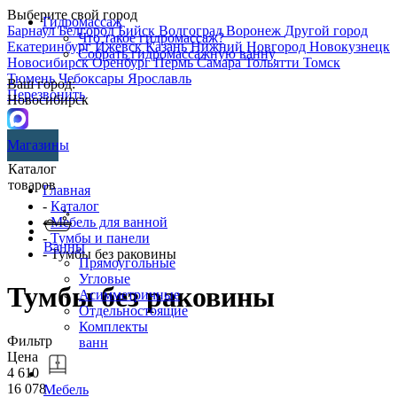
Выберите свой город
Гидромассаж
Барнаул
Белгород
Бийск
Волгоград
Воронеж
Другой город
Что такое гидромассаж?
Екатеринбург
Ижевск
Казань
Нижний Новгород
Новокузнецк
Собрать гидромассажную ванну
Новосибирск
Оренбург
Пермь
Самара
Тольятти
Томск
Тюмень
Чебоксары
Ярославль
Ваш город:
Перезвонить
Новосибирск
Магазины
Каталог
товаров
Главная
-
Каталог
-
Мебель для ванной
-
Тумбы и панели
Ванны
- Тумбы без раковины
Прямоугольные
Угловые
Тумбы без раковины
Асимметричные
Отдельностоящие
Комплекты
Фильтр
ванн
Цена
4 610
16 078
Мебель