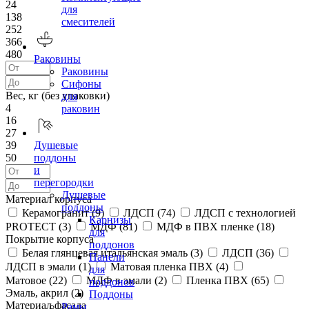
24
для
138
смесителей
252
366
480
Раковины
Раковины
Сифоны
Вес, кг (без упаковки)
для
4
раковин
16
27
39
Душевые
50
поддоны
и
перегородки
Душевые
Материал корпуса
поддоны
Керамогранит (
9
)
ЛДСП (
74
)
ЛДСП с технологией
Карнизы
PROTECT (
3
)
МДФ (
81
)
МДФ в ПВХ пленке (
18
)
для
Покрытие корпуса
поддонов
Белая глянцевая итальянская эмаль (
3
)
ЛДСП (
36
)
Панели
ЛДСП в эмали (
1
)
Матовая пленка ПВХ (
4
)
для
Матовое (
22
)
МДФ в эмали (
2
)
Пленка ПВХ (
65
)
поддонов
Эмаль, акрил (
2
)
Поддоны
Материал фасада
Рамы