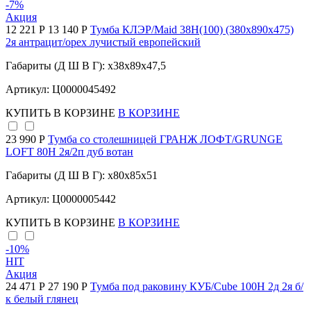
-7
%
Акция
12 221 Р
13 140 Р
Тумба КЛЭР/Maid 38Н(100) (380х890х475)
2я антрацит/орех лучистый европейский
Габариты (Д Ш В Г): x38x89x47,5
Артикул: Ц0000045492
КУПИТЬ
В КОРЗИНЕ
В КОРЗИНЕ
23 990 Р
Тумба со столешницей ГРАНЖ ЛОФТ/GRUNGE
LOFT 80Н 2я/2п дуб вотан
Габариты (Д Ш В Г): x80x85x51
Артикул: Ц0000005442
КУПИТЬ
В КОРЗИНЕ
В КОРЗИНЕ
-10
%
HIT
Акция
24 471 Р
27 190 Р
Тумба под раковину КУБ/Cube 100Н 2д 2я б/
к белый глянец