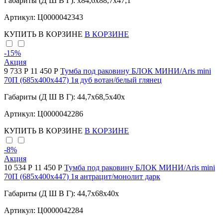
Габариты (Д Ш В Г): x84,6x88,7x47,1
Артикул: Ц0000042343
КУПИТЬ
В КОРЗИНЕ
В КОРЗИНЕ
-15
%
Акция
9 733 Р
11 450 Р
Тумба под раковину БЛОК МИНИ/Aris mini
70П (685х400х447) 1я дуб вотан/белый глянец
Габариты (Д Ш В Г): 44,7x68,5x40x
Артикул: Ц0000042286
КУПИТЬ
В КОРЗИНЕ
В КОРЗИНЕ
-8
%
Акция
10 534 Р
11 450 Р
Тумба под раковину БЛОК МИНИ/Aris mini
70П (685х400х447) 1я антрацит/монолит дарк
Габариты (Д Ш В Г): 44,7x68x40x
Артикул: Ц0000042284