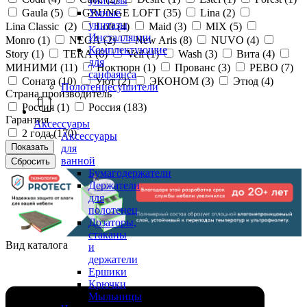
унитазы
Gaula (
5
)
GRUNGE LOFT (
35
)
Lina (
2
)
Умные
унитазы
Lina Classic (
2
)
Loft (
4
)
Maid (
3
)
MIX (
5
)
Инсталляции
Monro (
1
)
NEGA (
2
)
New Aris (
8
)
NUVO (
4
)
Комплектующие
Story (
1
)
TERA (
6
)
Veil (
1
)
Wash (
3
)
Вита (
4
)
для
МИНИМИ (
11
)
Ноктюрн (
1
)
Прованс (
3
)
РЕВО (
7
)
санфаянса
Соната (
10
)
Уют (
2
)
ЭКОНОМ (
3
)
Этюд (
4
)
Полотенцесушители
Страна производитель
Россия (
1
)
Россия (
183
)
Гарантия
Аксессуары
2 года (
170
)
Аксессуары
для
ванной
Бумагодержатели
Держатели
для
полотенец
Дозаторы,
стаканы
Вид каталога
и
держатели
Ершики
Крючки
Мыльницы