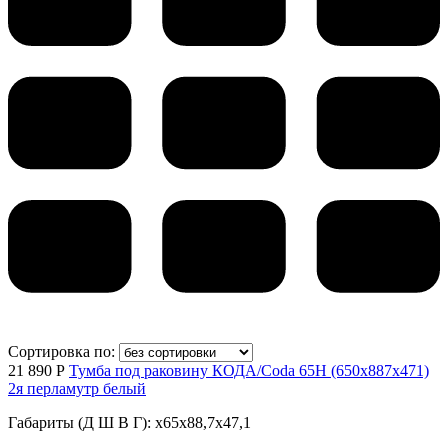
Сортировка по:
21 890 Р
Тумба под раковину КОДА/Coda 65Н (650х887х471)
2я перламутр белый
Габариты (Д Ш В Г): x65x88,7x47,1