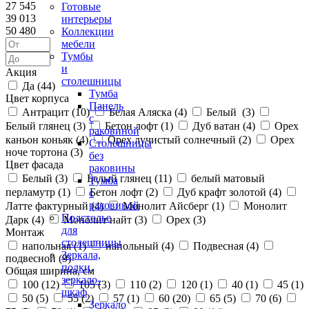
27 545
Готовые
39 013
интерьеры
50 480
Коллекции
мебели
Тумбы
и
Акция
столешницы
Да (
44
)
Тумба
Цвет корпуса
Панель
Антрацит (
10
)
Белая Аляска (
4
)
Белый (
3
)
с
Белый глянец (
3
)
Бетон лофт (
1
)
Дуб ватан (
4
)
Орех
раковиной
каньон коньяк (
4
)
Орех лучистый солнечный (
2
)
Орех
Столешницы
ноче тортона (
3
)
без
Цвет фасада
раковины
Белый (
3
)
Белый глянец (
11
)
белый матовый
Тумба
перламутр (
1
)
Бетон лофт (
2
)
Дуб крафт золотой (
4
)
с
раковиной
Латте фактурный (
4
)
Монолит Айсберг (
1
)
Монолит
Подстолье
Дарк (
4
)
Монолит найт (
3
)
Орех (
3
)
для
Монтаж
столешницы
напольная (
1
)
напольный (
4
)
Подвесная (
4
)
Зеркала,
подвесной (
9
)
полки,
Общая ширина, см
зеркало-
100 (
12
)
105 (
3
)
110 (
2
)
120 (
1
)
40 (
1
)
45 (
1
)
шкаф
50 (
5
)
55 (
2
)
57 (
1
)
60 (
20
)
65 (
5
)
70 (
6
)
Зеркало