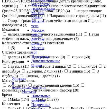
HD/350 – 9105624 Направляющая деталь крепления Quadro,
комплекты
задняя (
1
)
Направляющая Push up частичного выдвижения
гидромассажа
Quadro25 НР/350 ,левая/правая, ЕВ20 (
4
)
направляющие
Массаж
Quadro с доводчиком (
6
)
Направляющие с доводчиком (
11
)
общий
Опора чёрная (
2
)
Петля мебельная вкладная Clip-on с
Массаж
доводчиком (
3
)
тела
Механизм
Массаж
направляющие частичного выдвижения (
11
)
Петля
спины
мебельная накладная Clip-on с доводчиком (
7
)
Массаж
Количество отверстий для смесителя
шиацу
1 (
5
)
Массаж
Система хранения
ног
Подсветка
дверцы (
18
)
дверцы, ящики (
9
)
ящики (
50
)
Дополнительные
Конструкция
опции
1 дверца (
11
)
1 дверца, 2 ящика (
2
)
1 ящик (
26
)
2
дверцы (
5
)
2 дверцы, 2 ящика (
1
)
2 ящика (
15
)
3
ящика (
3
)
3 ящика, 1 дверца (
1
)
Унитазы
Материал раковины
и
polytitan (
8
)
искусственный камень (
15
)
полотенцесушители
керамика (
22
)
сантехнический фарфор (
28
)
Унитазы
Бренд
Напольные
1Marka (
174
)
Marka One (
7
)
унитазы
Коллекция
Подвесные
Coda (
4
)
Cube (
2
)
Desire (
1
)
Estel (
1
)
Forest (
1
)