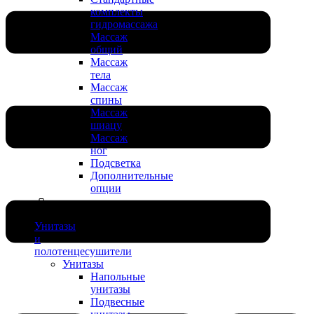
комплекты
гидромассажа
Массаж
общий
Массаж
тела
Массаж
спины
Массаж
шиацу
Массаж
ног
Подсветка
Дополнительные
опции
Унитазы
и
полотенцесушители
Унитазы
Напольные
унитазы
Подвесные