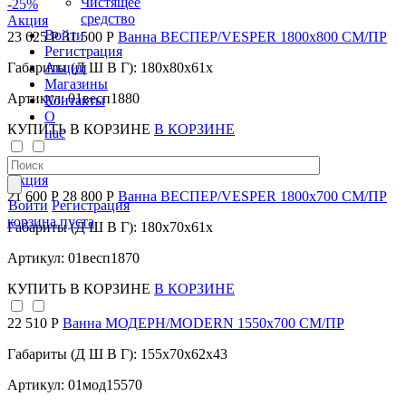
Чистящее
-25
%
средство
Акция
Войти
23 625 Р
31 500 Р
Ванна ВЕСПЕР/VESPER 1800х800 СМ/ПР
Регистрация
Акции
Габариты (Д Ш В Г): 180x80x61x
Магазины
Артикул: 01весп1880
Контакты
О
КУПИТЬ
В КОРЗИНЕ
В КОРЗИНЕ
нас
-25
%
Акция
21 600 Р
28 800 Р
Ванна ВЕСПЕР/VESPER 1800х700 СМ/ПР
Войти
Регистрация
корзина пуста
Габариты (Д Ш В Г): 180x70x61x
Артикул: 01весп1870
КУПИТЬ
В КОРЗИНЕ
В КОРЗИНЕ
22 510 Р
Ванна МОДЕРН/MODERN 1550х700 СМ/ПР
Габариты (Д Ш В Г): 155x70x62x43
Артикул: 01мод15570