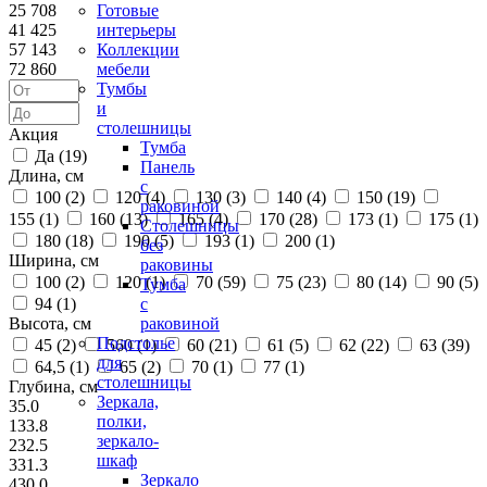
25 708
Готовые
41 425
интерьеры
57 143
Коллекции
72 860
мебели
Тумбы
и
столешницы
Акция
Тумба
Да (
19
)
Панель
Длина, см
с
100 (
2
)
120 (
4
)
130 (
3
)
140 (
4
)
150 (
19
)
раковиной
155 (
1
)
160 (
13
)
165 (
4
)
170 (
28
)
173 (
1
)
175 (
1
)
Столешницы
180 (
18
)
190 (
5
)
193 (
1
)
200 (
1
)
без
Ширина, см
раковины
100 (
2
)
120 (
1
)
70 (
59
)
75 (
23
)
80 (
14
)
90 (
5
)
Тумба
94 (
1
)
с
Высота, см
раковиной
Подстолье
45 (
2
)
560 (
1
)
60 (
21
)
61 (
5
)
62 (
22
)
63 (
39
)
для
64,5 (
1
)
65 (
2
)
70 (
1
)
77 (
1
)
столешницы
Глубина, см
Зеркала,
35.0
полки,
133.8
зеркало-
232.5
шкаф
331.3
Зеркало
430.0