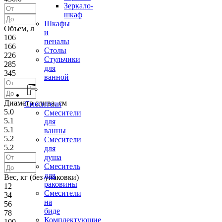
Зеркало-
шкаф
Шкафы
Объем, л
и
106
пеналы
166
Столы
226
Стульчики
285
для
345
ванной
Диаметр слива, см
Смесители
5.0
Смесители
5.1
для
5.1
ванны
5.2
Смесители
5.2
для
душа
Смеситель
для
Вес, кг (без упаковки)
раковины
12
Смесители
34
на
56
биде
78
Комплектующие
100