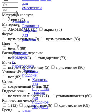
для
смесителей
Материал корпуса
Акрил (
7
)
Раковины
Материал
Раковины
АБС/ПММА (
11
)
акрил (
85
)
Сифоны
Форма
для
прямоугольная (
9
)
прямоугольные (
83
)
раковин
Цвет
белый (
99
)
Душевые
Расположение перелива
поддоны
по центру (
8
)
стандартное (
73
)
и
Монтаж
перегородки
встраивается в нишу (
5
)
пристенные (
86
)
Душевые
Угловая конструкция
поддоны
нет (
82
)
Карнизы
Стиль
для
современный стиль (
82
)
поддонов
Гидромассаж
Панели
не устанавливается (
21
)
устанавливается (
60
)
для
Количество человек
поддонов
1 (
12
)
двухместные (
6
)
одноместные (
69
)
Поддоны
Бренд
Рамы