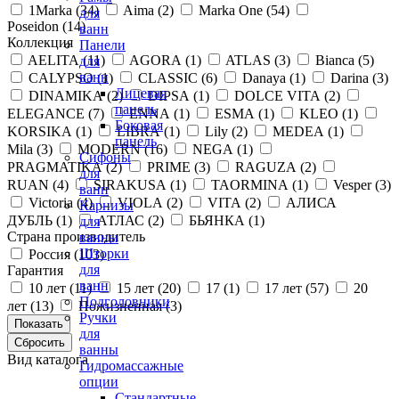
1Marka (
34
)
Aima (
2
)
Marka One (
54
)
для
Poseidon (
14
)
ванн
Коллекция
Панели
AELITA (
11
)
AGORA (
1
)
ATLAS (
3
)
Bianca (
5
)
для
ванн
CALYPSO (
1
)
CLASSIC (
6
)
Danaya (
1
)
Darina (
3
)
Лицевая
DINAMIKA (
2
)
DIPSA (
1
)
DOLCE VITA (
2
)
панель
ELEGANCE (
7
)
ENNA (
1
)
ESMA (
1
)
KLEO (
1
)
Боковая
KORSIKA (
1
)
LIBRA (
1
)
Lily (
2
)
MEDEA (
1
)
панель
Mila (
3
)
MODERN (
16
)
NEGA (
1
)
Сифоны
PRAGMATIKA (
2
)
PRIME (
3
)
RAGUZA (
2
)
для
RUAN (
4
)
SIRAKUSA (
1
)
TAORMINA (
1
)
Vesper (
3
)
ванн
Victoria (
4
)
VIOLA (
2
)
VITA (
2
)
АЛИСА
Карнизы
ДУБЛЬ (
1
)
АТЛАС (
2
)
БЬЯНКА (
1
)
для
Страна производитель
ванны
Шторки
Россия (
103
)
для
Гарантия
ванн
10 лет (
11
)
15 лет (
20
)
17 (
1
)
17 лет (
57
)
20
Подголовники
лет (
13
)
Пожизненная (
3
)
Ручки
для
ванны
Вид каталога
Гидромассажные
опции
Стандартные