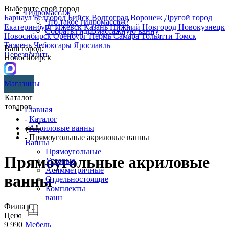
Выберите свой город
Гидромассаж
Барнаул
Белгород
Бийск
Волгоград
Воронеж
Другой город
Что такое гидромассаж?
Екатеринбург
Ижевск
Казань
Нижний Новгород
Новокузнецк
Собрать гидромассажную ванну
Новосибирск
Оренбург
Пермь
Самара
Тольятти
Томск
Тюмень
Чебоксары
Ярославль
Ваш город:
Перезвонить
Новосибирск
Магазины
Каталог
товаров
Главная
-
Каталог
-
Акриловые ванны
- Прямоугольные акриловые ванны
Ванны
Прямоугольные
Прямоугольные акриловые
Угловые
Асимметричные
ванны
Отдельностоящие
Комплекты
ванн
Фильтр
Цена
9 990
Мебель