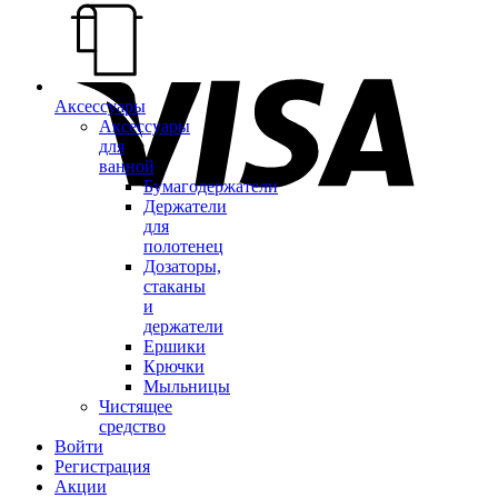
Аксессуары
Аксессуары
для
ванной
Бумагодержатели
Держатели
для
полотенец
Дозаторы,
стаканы
и
держатели
Ершики
Крючки
Мыльницы
Чистящее
средство
Войти
Регистрация
Акции