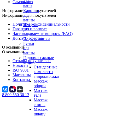
для
Самовывоз
ванн
Карнизы
Информация для покупателей
для
Информация для покупателей
ванны
Политика конфиденциальности
Шторки
Гарантия и возврат
для
Часто задаваемые вопросы (FAQ)
ванн
Договор оферты
Подголовники
Ручки
О компании
для
О компании
ванны
Гидромассажные
Отзывы покупателей
опции
Новости
Стандартные
ISO 9001
комплекты
Магазины
гидромассажа
Контакты
Массаж
общий
Массаж
8 800 550 30 13
тела
Массаж
спины
Массаж
шиацу