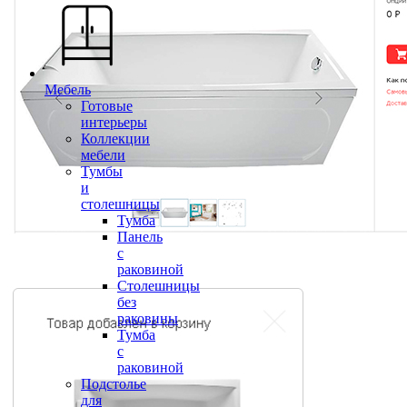
Мебель
Готовые
интерьеры
Коллекции
мебели
Тумбы
и
столешницы
Тумба
Панель
с
раковиной
Столешницы
без
раковины
Тумба
с
раковиной
Подстолье
для