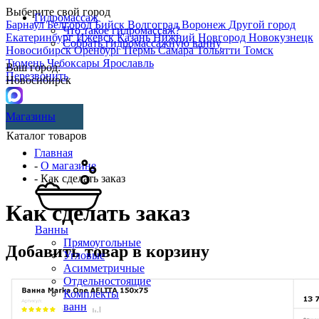
Выберите свой город
Гидромассаж
Барнаул
Белгород
Бийск
Волгоград
Воронеж
Другой город
Что такое гидромассаж?
Екатеринбург
Ижевск
Казань
Нижний Новгород
Новокузнецк
Собрать гидромассажную ванну
Новосибирск
Оренбург
Пермь
Самара
Тольятти
Томск
Тюмень
Чебоксары
Ярославль
Ваш город:
Перезвонить
Новосибирск
Магазины
Каталог товаров
Главная
-
О магазине
- Как сделать заказ
Как сделать заказ
Ванны
Прямоугольные
Добавить товар в корзину
Угловые
Асимметричные
Отдельностоящие
Комплекты
ванн