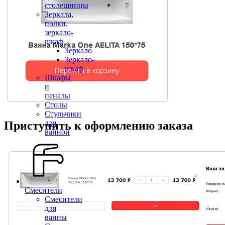
столешницы
Зеркала,
полки,
зеркало-
шкаф
Зеркало
Зеркало-
шкаф
Шкафы
и
пеналы
Столы
Стульчики
для
Приступить к оформлению заказа
ванной
Смесители
Смесители
для
ванны