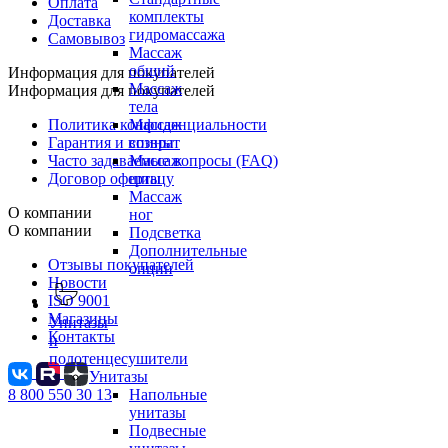
Оплата
комплекты
Доставка
гидромассажа
Самовывоз
Массаж
общий
Информация для покупателей
Массаж
Информация для покупателей
тела
Политика конфиденциальности
Массаж
Гарантия и возврат
спины
Часто задаваемые вопросы (FAQ)
Массаж
Договор оферты
шиацу
Массаж
О компании
ног
О компании
Подсветка
Дополнительные
Отзывы покупателей
опции
Новости
ISO 9001
Магазины
Унитазы
Контакты
и
полотенцесушители
Унитазы
Напольные
8 800 550 30 13
унитазы
Подвесные