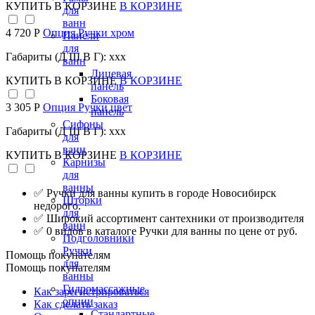
КУПИТЬ
В КОРЗИНЕ
В КОРЗИНЕ
для
ванн
4 720 Р
Опция Ручки хром
Панели
для
Габариты (Д Ш В Г): xxx
ванн
Лицевая
КУПИТЬ
В КОРЗИНЕ
В КОРЗИНЕ
панель
Боковая
3 305 Р
Опция Ручки цвет
панель
Сифоны
Габариты (Д Ш В Г): xxx
для
ванн
КУПИТЬ
В КОРЗИНЕ
В КОРЗИНЕ
Карнизы
для
ванны
✅ Ручки для ванны купить в городе Новосибирск
Шторки
недорого.
для
✅ Широкий ассортимент сантехники от производителя
ванн
✅ 0 видов в каталоге Ручки для ванны по цене от руб.
Подголовники
Ручки
Помощь покупателям
для
Помощь покупателям
ванны
Гидромассажные
Как зарегистрироваться
опции
Как сделать заказ
Стандартные