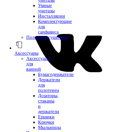
унитазы
Умные
унитазы
Инсталляции
Комплектующие
для
санфаянса
Полотенцесушители
Аксессуары
Аксессуары
для
ванной
Бумагодержатели
Держатели
для
полотенец
Дозаторы,
стаканы
и
держатели
Ершики
Крючки
Мыльницы