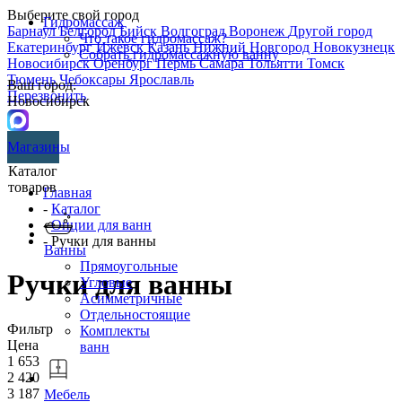
Выберите свой город
Гидромассаж
Барнаул
Белгород
Бийск
Волгоград
Воронеж
Другой город
Что такое гидромассаж?
Екатеринбург
Ижевск
Казань
Нижний Новгород
Новокузнецк
Собрать гидромассажную ванну
Новосибирск
Оренбург
Пермь
Самара
Тольятти
Томск
Тюмень
Чебоксары
Ярославль
Ваш город:
Перезвонить
Новосибирск
Магазины
Каталог
товаров
Главная
-
Каталог
-
Опции для ванн
- Ручки для ванны
Ванны
Прямоугольные
Ручки для ванны
Угловые
Асимметричные
Отдельностоящие
Фильтр
Комплекты
Цена
ванн
1 653
2 420
3 187
Мебель