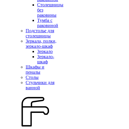
Столешницы
без
раковины
Тумба с
раковиной
Подстолье для
столешницы
Зеркала, полки,
зеркало-шкаф
Зеркало
Зеркало-
шкаф
Шкафы и
пеналы
Столы
Стульчики для
ванной