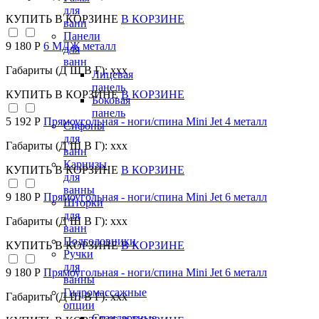
для
КУПИТЬ
В КОРЗИНЕ
В КОРЗИНЕ
ванн
Панели
9 180 Р
6 МДЖ металл
для
ванн
Габариты (Д Ш В Г): xxx
Лицевая
панель
КУПИТЬ
В КОРЗИНЕ
В КОРЗИНЕ
Боковая
панель
5 192 Р
Прямоугольная - ноги/спина Mini Jet 4 металл
Сифоны
для
Габариты (Д Ш В Г): xxx
ванн
Карнизы
КУПИТЬ
В КОРЗИНЕ
В КОРЗИНЕ
для
ванны
9 180 Р
Прямоугольная - ноги/спина Mini Jet 6 металл
Шторки
для
Габариты (Д Ш В Г): xxx
ванн
Подголовники
КУПИТЬ
В КОРЗИНЕ
В КОРЗИНЕ
Ручки
для
9 180 Р
Прямоугольная - ноги/спина Mini Jet 6 металл
ванны
Гидромассажные
Габариты (Д Ш В Г): xxx
опции
Стандартные