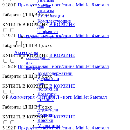
унитазы
9 180 Р
Прямоугольная - ноги/спина Mini Jet 6 металл
Умные
унитазы
Габариты (Д Ш В Г): xxx
Инсталляции
Комплектующие
КУПИТЬ
В КОРЗИНЕ
В КОРЗИНЕ
для
санфаянса
5 192 Р
Прямоугольная - ноги/спина Mini Jet 4 металл
Полотенцесушители
Габариты (Д Ш В Г): xxx
Аксессуары
КУПИТЬ
В КОРЗИНЕ
В КОРЗИНЕ
Аксессуары
для
5 192 Р
Прямоугольная - ноги/спина Mini Jet 4 металл
ванной
Бумагодержатели
Габариты (Д Ш В Г): xxx
Держатели
для
КУПИТЬ
В КОРЗИНЕ
В КОРЗИНЕ
полотенец
Дозаторы,
0 Р
Асимметрия - Катания Л - ноги Mini Jet 6 металл
стаканы
и
Габариты (Д Ш В Г): xxx
держатели
Ершики
КУПИТЬ
В КОРЗИНЕ
В КОРЗИНЕ
Крючки
Мыльницы
5 192 Р
Прямоугольная - ноги/спина Mini Jet 4 металл