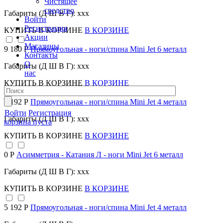
Чистящее
средство
Габариты (Д Ш В Г): xxx
Войти
Регистрация
КУПИТЬ
В КОРЗИНЕ
В КОРЗИНЕ
Акции
Магазины
9 180 Р
Прямоугольная - ноги/спина Mini Jet 6 металл
Контакты
О
Габариты (Д Ш В Г): xxx
нас
КУПИТЬ
В КОРЗИНЕ
В КОРЗИНЕ
5 192 Р
Прямоугольная - ноги/спина Mini Jet 4 металл
Войти
Регистрация
Габариты (Д Ш В Г): xxx
корзина пуста
КУПИТЬ
В КОРЗИНЕ
В КОРЗИНЕ
0 Р
Асимметрия - Катания Л - ноги Mini Jet 6 металл
Габариты (Д Ш В Г): xxx
КУПИТЬ
В КОРЗИНЕ
В КОРЗИНЕ
5 192 Р
Прямоугольная - ноги/спина Mini Jet 4 металл