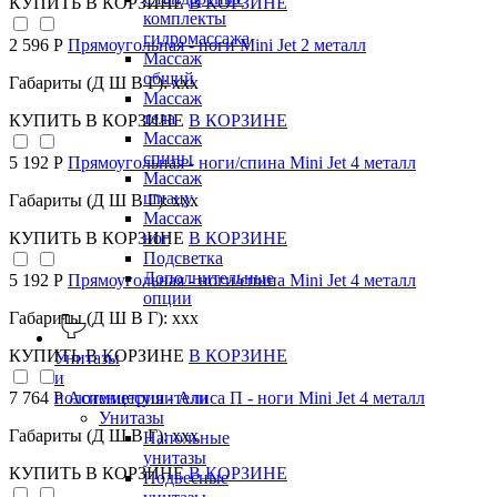
КУПИТЬ
В КОРЗИНЕ
В КОРЗИНЕ
комплекты
гидромассажа
2 596 Р
Прямоугольная - ноги Mini Jet 2 металл
Массаж
общий
Габариты (Д Ш В Г): xxx
Массаж
тела
КУПИТЬ
В КОРЗИНЕ
В КОРЗИНЕ
Массаж
спины
5 192 Р
Прямоугольная - ноги/спина Mini Jet 4 металл
Массаж
шиацу
Габариты (Д Ш В Г): xxx
Массаж
КУПИТЬ
В КОРЗИНЕ
В КОРЗИНЕ
ног
Подсветка
Дополнительные
5 192 Р
Прямоугольная - ноги/спина Mini Jet 4 металл
опции
Габариты (Д Ш В Г): xxx
КУПИТЬ
В КОРЗИНЕ
В КОРЗИНЕ
Унитазы
и
полотенцесушители
7 764 Р
Асимметрия - Алиса П - ноги Mini Jet 4 металл
Унитазы
Габариты (Д Ш В Г): xxx
Напольные
унитазы
КУПИТЬ
В КОРЗИНЕ
В КОРЗИНЕ
Подвесные