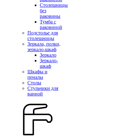
Столешницы
без
раковины
Тумба с
раковиной
Подстолье для
столешницы
Зеркала, полки,
зеркало-шкаф
Зеркало
Зеркало-
шкаф
Шкафы и
пеналы
Столы
Стульчики для
ванной