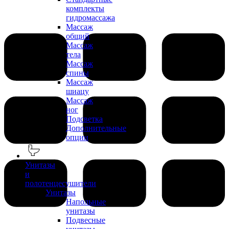
комплекты
гидромассажа
Массаж
общий
Массаж
тела
Массаж
спины
Массаж
шиацу
Массаж
ног
Подсветка
Дополнительные
опции
Унитазы
и
полотенцесушители
Унитазы
Напольные
унитазы
Подвесные