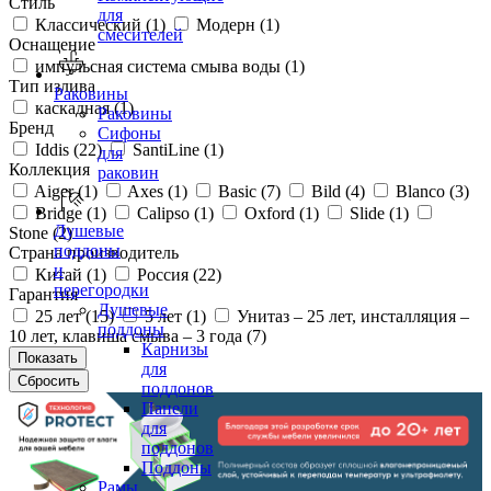
Стиль
для
Классический (
1
)
Модерн (
1
)
смесителей
Оснащение
импульсная система смыва воды (
1
)
Тип излива
Раковины
каскадная (
1
)
Раковины
Бренд
Сифоны
Iddis (
22
)
SantiLine (
1
)
для
Коллекция
раковин
Aiger (
1
)
Axes (
1
)
Basic (
7
)
Bild (
4
)
Blanco (
3
)
Bridge (
1
)
Calipso (
1
)
Oxford (
1
)
Slide (
1
)
Душевые
Stone (
2
)
поддоны
Страна производитель
и
Китай (
1
)
Россия (
22
)
перегородки
Гарантия
Душевые
25 лет (
15
)
5 лет (
1
)
Унитаз – 25 лет, инсталляция –
поддоны
10 лет, клавиша смыва – 3 года (
7
)
Карнизы
для
поддонов
Панели
для
поддонов
Поддоны
Рамы