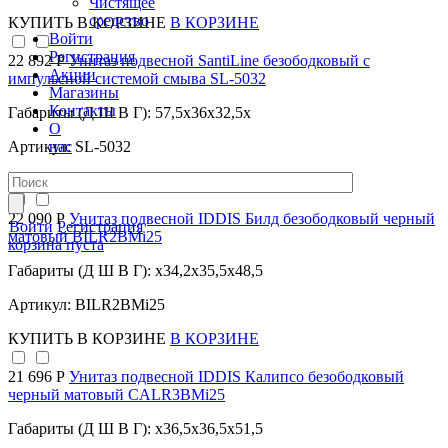
Чистящее
средство
КУПИТЬ
В КОРЗИНЕ
В КОРЗИНЕ
Войти
Регистрация
22 892 Р
Унитаз подвесной SantiLine безободковый с
Акции
импульсной системой смыва SL-5032
Магазины
Контакты
Габариты (Д Ш В Г): 57,5x36x32,5x
О
нас
Артикул: SL-5032
КУПИТЬ
В КОРЗИНЕ
В КОРЗИНЕ
22 090 Р
Унитаз подвесной IDDIS Билд безободковый черный
Войти
Регистрация
матовый BILR2BMi25
корзина пуста
Габариты (Д Ш В Г): x34,2x35,5x48,5
Артикул: BILR2BMi25
КУПИТЬ
В КОРЗИНЕ
В КОРЗИНЕ
21 696 Р
Унитаз подвесной IDDIS Калипсо безободковый
черный матовый CALR3BMi25
Габариты (Д Ш В Г): x36,5x36,5x51,5