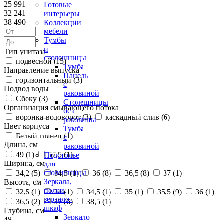
25 991
Готовые
32 241
интерьеры
38 490
Коллекции
мебели
Тумбы
и
Тип унитаза
столешницы
подвесной (
15
)
Тумба
Направление выпуска
Панель
горизонтальный (
3
)
с
Подвод воды
раковиной
Сбоку (
3
)
Столешницы
Организация смывающего потока
без
воронка-водоворот (
3
)
каскадный слив (
6
)
раковины
Цвет корпуса
Тумба
Белый глянец (
1
)
с
Длина, см
раковиной
49 (
1
)
57,5 (
1
)
Подстолье
Ширина, см
для
столешницы
34,2 (
5
)
34,5 (
1
)
36 (
8
)
36,5 (
8
)
37 (
1
)
Зеркала,
Высота, см
полки,
32,5 (
1
)
34 (
1
)
34,5 (
1
)
35 (
1
)
35,5 (
9
)
36 (
1
)
зеркало-
36,5 (
2
)
37 (
6
)
38,5 (
1
)
шкаф
Глубина, см
Зеркало
48