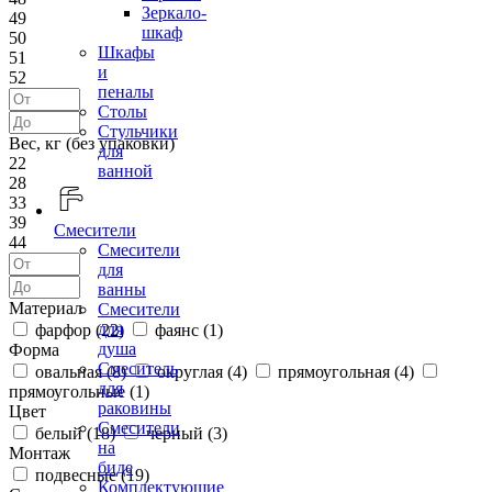
Зеркало-
49
шкаф
50
Шкафы
51
и
52
пеналы
Столы
Стульчики
Вес, кг (без упаковки)
для
22
ванной
28
33
39
Смесители
44
Смесители
для
ванны
Материал
Смесители
для
фарфор (
22
)
фаянс (
1
)
душа
Форма
Смеситель
овальная (
8
)
округлая (
4
)
прямоугольная (
4
)
для
прямоугольные (
1
)
раковины
Цвет
Смесители
белый (
18
)
черный (
3
)
на
Монтаж
биде
подвесные (
19
)
Комплектующие