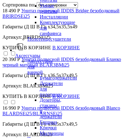
унитазы
Сортировка по:
Умные
18 490 Р
Унитаз подвесной IDDIS Bridge безободковый
унитазы
BRIRDSEi25
Инсталляции
Комплектующие
Габариты (Д Ш В Г): x34,5x35,5x49
для
санфаянса
Артикул: BRIRDSEi25
Полотенцесушители
КУПИТЬ
В КОРЗИНЕ
В КОРЗИНЕ
Аксессуары
20 390 Р
Унитаз подвесной IDDIS безободковый Бланко
Аксессуары
черный матовый BLAR3BMi25
для
ванной
Габариты (Д Ш В Г): x36,5x37x49,5
Бумагодержатели
Держатели
Артикул: BLAR3BMi25
для
полотенец
КУПИТЬ
В КОРЗИНЕ
В КОРЗИНЕ
Дозаторы,
стаканы
16 990 Р
Унитаз подвесной IDDIS безободковый Blanco
и
BLARDSEi25/BLARNSEi25
держатели
Ершики
Габариты (Д Ш В Г): x36,5x37x49,5
Крючки
Мыльницы
Артикул: BLARDSEi25