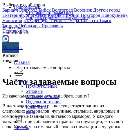
Выберите свой город
Гидромассаж
Барнаул
Белгород
Бийск
Волгоград
Воронеж
Другой город
Что такое гидромассаж?
Екатеринбург
Ижевск
Казань
Нижний Новгород
Новокузнецк
Собрать гидромассажную ванну
Новосибирск
Оренбург
Пермь
Самара
Тольятти
Томск
Тюмень
Чебоксары
Ярославль
Ваш город:
Перезвонить
Новосибирск
Магазины
Каталог
товаров
Главная
- Часто задаваемые вопросы
Часто задаваемые вопросы
Ванны
Прямоугольные
Угловые
Из какого материала лучше выбрать ванну?
Асимметричные
Отдельностоящие
В настоящее время на рынке существуют ванны из
Комплекты
следующих материалов: чугунные, стальные, акриловые и
ванн
композитные (ванны из литьевого мрамора). У каждого
материала, при соблюдении правил эксплуатации, есть свой
срок. Самый максимальный срок эксплуатации – чугунные
Мебель