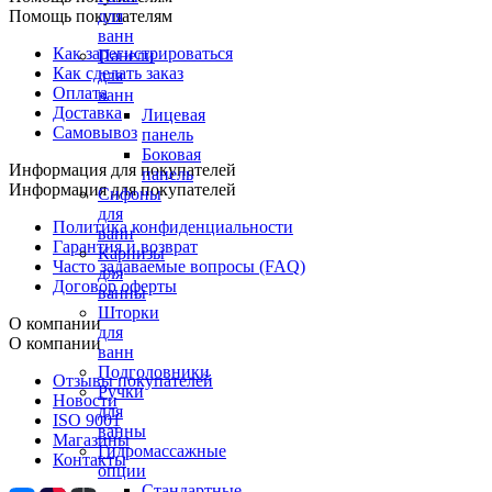
Помощь покупателям
для
ванн
Как зарегистрироваться
Панели
Как сделать заказ
для
Оплата
ванн
Доставка
Лицевая
Самовывоз
панель
Боковая
Информация для покупателей
панель
Информация для покупателей
Сифоны
для
Политика конфиденциальности
ванн
Гарантия и возврат
Карнизы
Часто задаваемые вопросы (FAQ)
для
Договор оферты
ванны
Шторки
О компании
для
О компании
ванн
Подголовники
Отзывы покупателей
Ручки
Новости
для
ISO 9001
ванны
Магазины
Гидромассажные
Контакты
опции
Стандартные