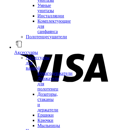
унитазы
Умные
унитазы
Инсталляции
Комплектующие
для
санфаянса
Полотенцесушители
Аксессуары
Аксессуары
для
ванной
Бумагодержатели
Держатели
для
полотенец
Дозаторы,
стаканы
и
держатели
Ершики
Крючки
Мыльницы