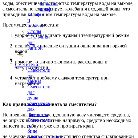
воды, обеспечивая постоянство температуры воды на выходе,
Зеркало-
а смеситель не компенсирует колебания входящей воды, что
шкаф
приводит к колебаниям температуры воды на выходе.
Шкафы
и
Преимущества термостата:
пеналы
Столы
удобно устанавливать нужный температурный режим
Стульчики
для
исключены опасные ситуации ошпаривания горячей
ванной
водой
помогает отлично экономить расход воды и
Смесители
электроэнергии
Смесители
для
устраняет проблему скачков температур при
ванны
нагревании.
Смесители
для
душа
Смеситель
Как правильно ухаживать за смесителем?
для
раковины
Не превышайте рекомендованную дозу чистящего средства,
Смесители
не опрыскивайте смеситель напрямую, средство необходимо
на
нанести на губку и уже ею протирать кран,
биде
не забудьте смыть остатки чистящего средства фильтрованной
Комплектующие