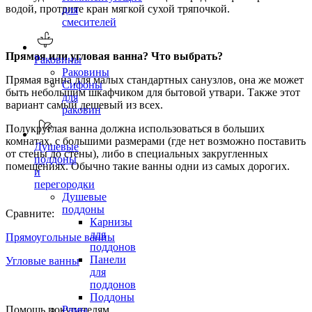
водой, протрите кран мягкой сухой тряпочкой.
для
смесителей
Прямая или угловая ванна? Что выбрать?
Раковины
Раковины
Прямая ванна для малых стандартных санузлов, она же может
Сифоны
быть небольшим шкафчиком для бытовой утвари. Также этот
для
вариант самый дешевый из всех.
раковин
Полукруглая ванна должна использоваться в больших
комнатах, с большими размерами (где нет возможно поставить
Душевые
от стены до стены), либо в специальных закругленных
поддоны
помещениях. Обычно такие ванны одни из самых дорогих.
и
перегородки
Душевые
поддоны
Сравните:
Карнизы
для
Прямоугольные ванны
поддонов
Панели
Угловые ванны
для
поддонов
Поддоны
Помощь покупателям
Рамы