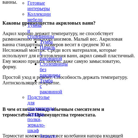
ванны.
Готовые
интерьеры
Коллекции
мебели
Каковы преимущества акриловых ванн?
Тумбы
и
Акрил хорошо держит температуру, не способствует
столешницы
размножению микроорганизмов. Малый вес. Акриловая
Тумба
ванна стандартных размеров весит в среднем 30 кг.
Панель
Несложный монтаж. Среди всех материалов, которые
с
используют для изготовления ванн, акрил самый пластичный.
раковиной
Ему можно придать любую, даже самую замысловатую,
Столешницы
форму.
без
раковины
Простой уход и ремонт. Способность держать температуру.
Тумба
Антискользящее покрытие.
с
раковиной
Подстолье
для
столешницы
В чем отличие между обычным смесителем и
Зеркала,
термостатом? Преимущества термостата.
полки,
зеркало-
шкаф
Термостат компенсирует все колебания напора входящей
Зеркало