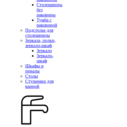
Столешницы
без
раковины
Тумба с
раковиной
Подстолье для
столешницы
Зеркала, полки,
зеркало-шкаф
Зеркало
Зеркало-
шкаф
Шкафы и
пеналы
Столы
Стульчики для
ванной