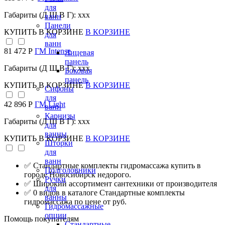
для
Габариты (Д Ш В Г): xxx
ванн
Панели
КУПИТЬ
В КОРЗИНЕ
В КОРЗИНЕ
для
ванн
81 472 Р
ГМ Intense
Лицевая
панель
Габариты (Д Ш В Г): xxx
Боковая
панель
КУПИТЬ
В КОРЗИНЕ
В КОРЗИНЕ
Сифоны
для
42 896 Р
ГМ Light
ванн
Карнизы
Габариты (Д Ш В Г): xxx
для
ванны
КУПИТЬ
В КОРЗИНЕ
В КОРЗИНЕ
Шторки
для
ванн
✅ Стандартные комплекты гидромассажа купить в
Подголовники
городе Новосибирск недорого.
Ручки
✅ Широкий ассортимент сантехники от производителя
для
✅ 0 видов в каталоге Стандартные комплекты
ванны
гидромассажа по цене от руб.
Гидромассажные
опции
Помощь покупателям
Стандартные