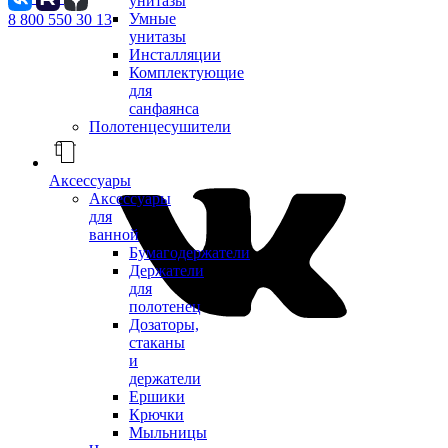
унитазы
Умные
8 800 550 30 13
унитазы
Инсталляции
Комплектующие
для
санфаянса
Полотенцесушители
Аксессуары
Аксессуары
для
ванной
Бумагодержатели
Держатели
для
полотенец
Дозаторы,
стаканы
и
держатели
Ершики
Крючки
Мыльницы