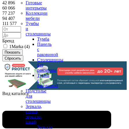
42 896
Готовые
60 066
интерьеры
77 237
Коллекции
94 407
мебели
111 577
Тумбы
и
столешницы
Тумба
Бренд
Панель
1Marka (
4
)
с
раковиной
Столешницы
без
раковины
Тумба
с
раковиной
Подстолье
Вид каталога
для
столешницы
Зеркала,
полки,
зеркало-
шкаф
Зеркало