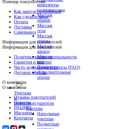
Помощь покупателям
комплекты
гидромассажа
Как зарегистрироваться
Массаж
Как сделать заказ
общий
Оплата
Массаж
Доставка
тела
Самовывоз
Массаж
спины
Информация для покупателей
Массаж
Информация для покупателей
шиацу
Массаж
Политика конфиденциальности
ног
Гарантия и возврат
Подсветка
Часто задаваемые вопросы (FAQ)
Дополнительные
Договор оферты
опции
О компании
О компании
Унитазы
Отзывы покупателей
и
Новости
полотенцесушители
ISO 9001
Унитазы
Магазины
Напольные
Контакты
унитазы
Подвесные