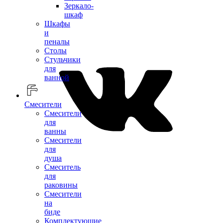
Зеркало-
шкаф
Шкафы
и
пеналы
Столы
Стульчики
для
ванной
Смесители
Смесители
для
ванны
Смесители
для
душа
Смеситель
для
раковины
Смесители
на
биде
Комплектующие