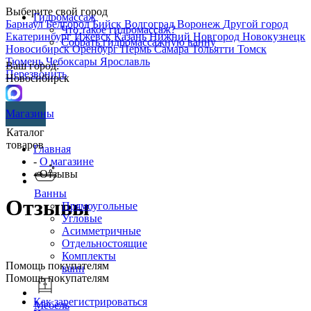
Выберите свой город
Гидромассаж
Барнаул
Белгород
Бийск
Волгоград
Воронеж
Другой город
Что такое гидромассаж?
Екатеринбург
Ижевск
Казань
Нижний Новгород
Новокузнецк
Собрать гидромассажную ванну
Новосибирск
Оренбург
Пермь
Самара
Тольятти
Томск
Тюмень
Чебоксары
Ярославль
Ваш город:
Перезвонить
Новосибирск
Магазины
Каталог
товаров
Главная
-
О магазине
- Отзывы
Ванны
Отзывы
Прямоугольные
Угловые
Асимметричные
Отдельностоящие
Комплекты
Помощь покупателям
ванн
Помощь покупателям
Как зарегистрироваться
Мебель