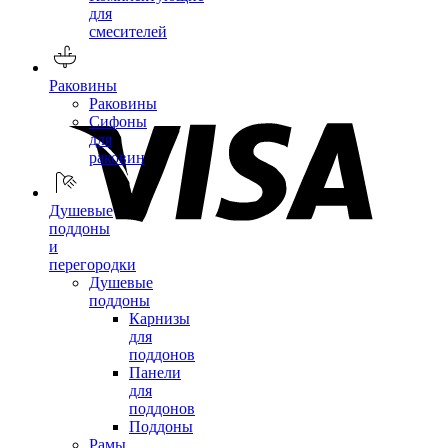
для
смесителей
Раковины
Раковины
Сифоны
для
раковин
Душевые
поддоны
и
перегородки
Душевые
поддоны
Карнизы
для
поддонов
Панели
для
поддонов
Поддоны
Рамы