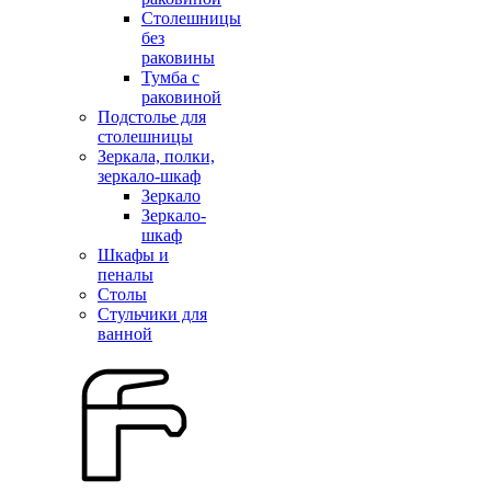
Столешницы
без
раковины
Тумба с
раковиной
Подстолье для
столешницы
Зеркала, полки,
зеркало-шкаф
Зеркало
Зеркало-
шкаф
Шкафы и
пеналы
Столы
Стульчики для
ванной