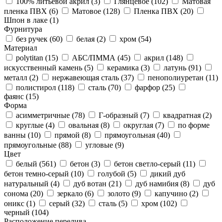
100% литьевой акрил (
3
)
Глянцевое (
102
)
Матовая
пленка ПВХ (
6
)
Матовое (
128
)
Пленка ПВХ (
20
)
Шпон в лаке (
1
)
Фурнитура
без ручек (
60
)
белая (
2
)
хром (
54
)
Материал
polytitan (
15
)
АБС/ПММА (
45
)
акрил (
148
)
искусственный камень (
5
)
керамика (
3
)
латунь (
91
)
металл (
2
)
нержавеющая сталь (
37
)
пенополиуретан (
11
)
полистирол (
118
)
сталь (
70
)
фарфор (
25
)
фаянс (
15
)
Форма
асимметричные (
78
)
Г-образный (
7
)
квадратная (
2
)
круглые (
4
)
овальная (
8
)
округлая (
7
)
по форме
ванны (
10
)
прямой (
8
)
прямоугольная (
40
)
прямоугольные (
88
)
угловые (
9
)
Цвет
белый (
561
)
бетон (
3
)
бетон светло-серый (
11
)
бетон темно-серый (
10
)
голубой (
5
)
дикий дуб
натуральный (
4
)
дуб вотан (
21
)
дуб намибия (
8
)
дуб
сонома (
20
)
зеркало (
6
)
золото (
9
)
капучино (
2
)
оникс (
1
)
серый (
32
)
сталь (
5
)
хром (
102
)
черный (
104
)
Расположение перелива