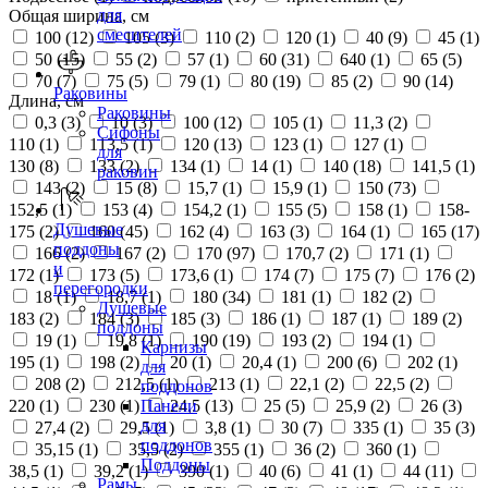
для
Общая ширина, см
смесителей
100 (
12
)
105 (
3
)
110 (
2
)
120 (
1
)
40 (
9
)
45 (
1
)
50 (
15
)
55 (
2
)
57 (
1
)
60 (
31
)
640 (
1
)
65 (
5
)
70 (
7
)
75 (
5
)
79 (
1
)
80 (
19
)
85 (
2
)
90 (
14
)
Раковины
Длина, см
Раковины
0,3 (
3
)
10 (
3
)
100 (
12
)
105 (
1
)
11,3 (
2
)
Сифоны
110 (
1
)
113,5 (
1
)
120 (
13
)
123 (
1
)
127 (
1
)
для
130 (
8
)
133 (
2
)
134 (
1
)
14 (
1
)
140 (
18
)
141,5 (
1
)
раковин
143 (
2
)
15 (
8
)
15,7 (
1
)
15,9 (
1
)
150 (
73
)
152,5 (
1
)
153 (
4
)
154,2 (
1
)
155 (
5
)
158 (
1
)
158-
Душевые
175 (
2
)
160 (
45
)
162 (
4
)
163 (
3
)
164 (
1
)
165 (
17
)
поддоны
166 (
2
)
167 (
2
)
170 (
97
)
170,7 (
2
)
171 (
1
)
и
172 (
1
)
173 (
5
)
173,6 (
1
)
174 (
7
)
175 (
7
)
176 (
2
)
перегородки
18 (
1
)
18,7 (
1
)
180 (
34
)
181 (
1
)
182 (
2
)
Душевые
183 (
2
)
184 (
3
)
185 (
3
)
186 (
1
)
187 (
1
)
189 (
2
)
поддоны
19 (
1
)
19,8 (
1
)
190 (
19
)
193 (
2
)
194 (
1
)
Карнизы
195 (
1
)
198 (
2
)
20 (
1
)
20,4 (
1
)
200 (
6
)
202 (
1
)
для
208 (
2
)
212,5 (
1
)
213 (
1
)
22,1 (
2
)
22,5 (
2
)
поддонов
220 (
1
)
230 (
1
)
24,5 (
13
)
25 (
5
)
25,9 (
2
)
26 (
3
)
Панели
для
27,4 (
2
)
29,5 (
1
)
3,8 (
1
)
30 (
7
)
335 (
1
)
35 (
3
)
поддонов
35,15 (
1
)
35,5 (
2
)
355 (
1
)
36 (
2
)
360 (
1
)
Поддоны
38,5 (
1
)
39,2 (
1
)
390 (
1
)
40 (
6
)
41 (
1
)
44 (
11
)
Рамы