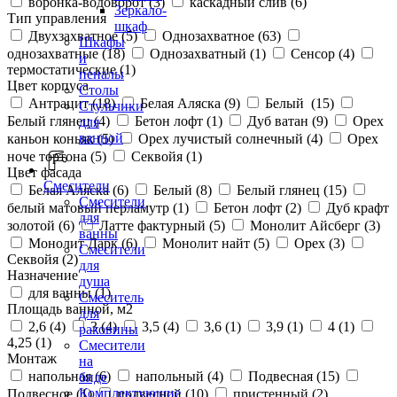
воронка-водоворот (
3
)
каскадный слив (
6
)
Зеркало-
Тип управления
шкаф
Двухзахватное (
5
)
Однозахватное (
63
)
Шкафы
однозахватные (
18
)
Однозахватный (
1
)
Сенсор (
4
)
и
термостатические (
1
)
пеналы
Цвет корпуса
Столы
Антрацит (
18
)
Белая Аляска (
9
)
Белый (
15
)
Стульчики
Белый глянец (
4
)
Бетон лофт (
1
)
Дуб ватан (
9
)
Орех
для
ванной
каньон коньяк (
5
)
Орех лучистый солнечный (
4
)
Орех
ноче тортона (
5
)
Секвойя (
1
)
Цвет фасада
Смесители
Белая Аляска (
6
)
Белый (
8
)
Белый глянец (
15
)
Смесители
белый матовый перламутр (
1
)
Бетон лофт (
2
)
Дуб крафт
для
золотой (
6
)
Латте фактурный (
5
)
Монолит Айсберг (
3
)
ванны
Монолит Дарк (
6
)
Монолит найт (
5
)
Орех (
3
)
Смесители
Секвойя (
2
)
для
Назначение
душа
для ванны (
1
)
Смеситель
Площадь ванной, м2
для
2,6 (
4
)
3 (
4
)
3,5 (
4
)
3,6 (
1
)
3,9 (
1
)
4 (
1
)
раковины
4,25 (
1
)
Смесители
Монтаж
на
напольная (
6
)
напольный (
4
)
Подвесная (
15
)
биде
Комплектующие
Подвесное (
1
)
подвесной (
10
)
пристенный (
2
)