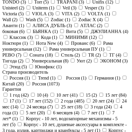
TONDO (
3
)
Torr (
5
)
TRAPANI (
3
)
Unifix (
12
)
Unisteel (
2
)
Uniterm (
1
)
Veil (
3
)
Vesper (
3
)
Victoria (
5
)
VIOLA (
3
)
VITA (
2
)
VOLTA (
1
)
Wall (
2
)
Wash (
5
)
Zodiac (
1
)
Zodiac X (
4
)
Аванти (
1
)
АЛИСА ДУБЛЬ (
3
)
АТЛАС (
2
)
боковая (
6
)
БЬЯНКА (
1
)
Вита (
5
)
ДЖУЛИАННА (
4
)
Классик (
3
)
Кода (
1
)
МИНИМИ (
12
)
Ноктюрн (
1
)
Нота New (
4
)
Прованс (
6
)
Рама
универсальная (
12
)
Рама универсальная ПУ (
1
)
РЕВО (
7
)
Соната (
18
)
Стиль (
2
)
ТR (
2
)
ТГ (
4
)
Тигода (
2
)
Универсальная (
8
)
Уют (
2
)
ЭКОНОМ (
3
)
Этюд (
5
)
Юнификс (
1
)
Страна производитель
Россия (
1
)
Trend (
1
)
Россия (
1
)
Германия (
1
)
Китай (
20
)
Россия (
1073
)
Гарантия
1 год (
42
)
10 (
4
)
10 лет (
41
)
15 (
2
)
15 лет (
84
)
17 (
1
)
17 лет (
152
)
2 года (
485
)
20 лет (
24
)
24
мес (
14
)
24 месяца (
7
)
25 лет (
18
)
3 года (
24
)
4
года (
1
)
5 лет (
20
)
6 месяцев (
4
)
7 лет (
1
)
7
лет* (
1
)
Корпус - 10 лет, водозапорные механизмы - 5
лет (
5
)
Корпус - 10 лет, душевые аксессуары в комплекте -
3 года, излив, картриджи и кранбуксы - 5 лет (
1
)
Корпус -