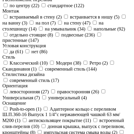
по центру (
22
)
стандартное (
122
)
Монтаж
встраиваемый в стену (
2
)
встраивается в нишу (
5
)
на ванну (
3
)
на пол (
7
)
на стену (
47
)
на
столешницу (
14
)
на умывальник (
34
)
напольные (
92
)
отдельно стоящие (
8
)
подвесные (
236
)
пристенные (
147
)
Угловая конструкция
да (
61
)
нет (
86
)
Стиль
Классический (
10
)
Модерн (
38
)
Ретро (
2
)
Скандинавия (
1
)
современный стиль (
144
)
Стилистика дизайна
современный стиль (
17
)
Ориентация
левосторонняя (
27
)
правосторонняя (
26
)
Универсальная (
7
)
универсальный (
4
)
Оснащение
Push-to-open (
1
)
Адаптерное кольцо с переливом
Ш.П.360-16 Выпуск 1 1/4"с нержавеющей чашкой 63 мм/
М200 (
1
)
антискользящее покрытие (
11
)
встроенный
слив-перелив (
10
)
донная крышка, выпуск с переливом,
кронштейны (
8
)
импульсная система смыва воды (
2
)