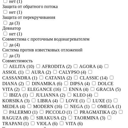
нет (
1
)
Защита от обратного потока
нет (
1
)
Защита от перекручивания
да (
3
)
Девиатор
нет (
1
)
Совместима с проточным водонагревателем
да (
4
)
Система против известковых отложений
да (
3
)
Совместимость
AELITA (
10
)
AFRODITA (
2
)
AGORA (
4
)
ASSOL (
1
)
AURA (
2
)
CALYPSO (
4
)
CASSANDRA (
1
)
CATANIA (
2
)
CLASSIC (
14
)
DIANA (
2
)
DINAMIKA (
6
)
DIPSA (
4
)
DOLCE
VITA (
2
)
ELEGANCE (
16
)
ENNA (
4
)
GRACIA (
5
)
IBIZA (
1
)
JULIANNA (
2
)
KLEO (
4
)
KORSIKA (
3
)
LIBRA (
4
)
LOVE (
1
)
LUXE (
1
)
MEDEA (
4
)
MODERN (
16
)
NEGA (
1
)
OMEGA (
1
)
PALERMO (
1
)
PICCOLO (
1
)
PRAGMATIKA (
2
)
RAGUZA (
8
)
SIRAKUSA (
2
)
TAORMINA (
3
)
TRAPANI (
1
)
VIOLA (
6
)
VITA (
6
)