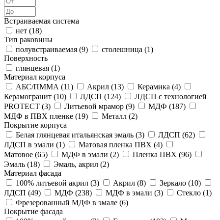
Встраиваемая система
нет (
18
)
Тип раковины
полувстраиваемая (
9
)
столешница (
1
)
Поверхность
глянцевая (
1
)
Материал корпуса
АБС/ПММА (
11
)
Акрил (
13
)
Керамика (
4
)
Керамогранит (
10
)
ЛДСП (
124
)
ЛДСП с технологией
PROTECT (
3
)
Литьевой мрамор (
9
)
МДФ (
187
)
МДФ в ПВХ пленке (
19
)
Металл (
2
)
Покрытие корпуса
Белая глянцевая итальянская эмаль (
3
)
ЛДСП (
62
)
ЛДСП в эмали (
1
)
Матовая пленка ПВХ (
4
)
Матовое (
65
)
МДФ в эмали (
2
)
Пленка ПВХ (
96
)
Эмаль (
18
)
Эмаль, акрил (
2
)
Материал фасада
100% литьевой акрил (
3
)
Акрил (
8
)
Зеркало (
10
)
ЛДСП (
49
)
МДФ (
238
)
МДФ в эмали (
3
)
Стекло (
1
)
Фрезерованный МДФ в эмале (
6
)
Покрытие фасада