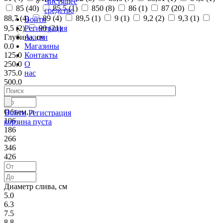
Чистящее
85 (
40
)
85,5 (
1
)
850 (
8
)
86 (
1
)
87 (
20
)
средство
88,7 (
4
)
89 (
4
)
89,5 (
1
)
9 (
1
)
9,2 (
2
)
9,3 (
1
)
Войти
Регистрация
9,5 (
2
)
90 (
21
)
Акции
Глубина, см
Магазины
0.0
Контакты
125.0
О
250.0
нас
375.0
500.0
Объем, л
Войти
Регистрация
106
корзина пуста
186
266
346
426
Диаметр слива, см
5.0
6.3
7.5
8.8