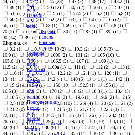
44,5 (
1
)
44,7 (
5
)
45 (
23
)
47 (
3
)
48 (
17
)
48,2 (
1
)
для
49 (
1
)
5 (
1
)
50 (
12
)
50,5 (
2
)
504 (
1
)
507 (
1
)
ванн
51,5 (
1
)
52 (
1
)
55 (
1
)
57,5 (
2
)
6,2 (
1
)
6,8 (
1
)
Панели
60 (
2
)
61 (
2
)
62 (
2
)
63 (
1
)
64 (
1
)
66 (
2
)
для
66,5 (
1
)
67 (
1
)
68 (
1
)
69,5 (
1
)
7,5 (
1
)
7,8 (
1
)
ванн
70 (
5
)
75 (
7
)
8,7 (
2
)
80 (
17
)
87 (
1
)
89,5 (
1
)
Лицевая
панель
90 (
14
)
99,5 (
1
)
Боковая
Ширина, см
панель
0,2 (
1
)
1,01 (
1
)
10 (
2
)
10,3 (
2
)
10,5 (
3
)
Сифоны
10,9 (
1
)
100 (
64
)
1000 (
2
)
101 (
2
)
105 (
10
)
для
105,6 (
1
)
106 (
4
)
106,5 (
3
)
107 (
1
)
109 (
1
)
ванн
11,5 (
2
)
110 (
8
)
1100а (
1
)
111 (
1
)
112 (
2
)
113 (
1
)
Карнизы
116 (
1
)
116,5 (
1
)
12,2 (
2
)
12,4 (
1
)
120 (
11
)
для
134 (
1
)
135 (
2
)
14,2 (
4
)
140 (
6
)
141 (
1
)
142 (
1
)
ванны
15 (
2
)
15,9 (
1
)
150 (
10
)
152,5 (
1
)
155 (
1
)
Шторки
16,5 (
3
)
17,9 (
3
)
170 (
2
)
18 (
2
)
18,3 (
1
)
18,4 (
3
)
для
ванн
18,5 (
1
)
180 (
6
)
19 (
3
)
19,6 (
1
)
19,9 (
2
)
2 (
5
)
Подголовники
2,5 (
108
)
2,7 (
2
)
2,8 (
10
)
2,9 (
4
)
20 (
6
)
21 (
2
)
Ручки
21,2 (
6
)
21,4 (
7
)
21,5 (
3
)
21,7 (
5
)
22,5 (
3
)
для
22,8 (
1
)
24 (
1
)
24,5 (
1
)
25 (
3
)
26 (
1
)
28,5 (
1
)
ванны
28.5 (
1
)
29 (
1
)
29,6 (
1
)
29,7 (
3
)
3 (
10
)
3,1 (
1
)
Гидромассажные
3,6 (
6
)
3,8 (
1
)
30 (
9
)
31,4 (
1
)
327 (
1
)
34,2 (
5
)
опции
34,5 (
1
)
348 (
1
)
35 (
20
)
355 (
1
)
36 (
8
)
36,5 (
11
)
Стандартные