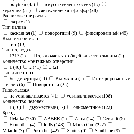
polytitan (
43
)
искусственный камень (
15
)
керамика (
31
)
сантехнический фарфор (
28
)
Расположение рычага
сверху (
1
)
Тип излива
каскадная (
1
)
поворотный (
9
)
фиксированный (
48
)
Выдвижной излив
нет (
19
)
Тип подводки
1217 (
1
)
Подключается к общей эл. сети комнаты (
1
)
Количество монтажных отверстий
1 (
48
)
2 (
41
)
3 (
2
)
Тип дивертора
Без дивертора (
11
)
Вытяжной (
1
)
Интегрированный
в излив (
6
)
Поворотный (
25
)
Гидромассаж
не устанавливается (
41
)
устанавливается (
108
)
Количество человек
1 (
16
)
двухместные (
17
)
одноместные (
122
)
Бренд
1Marka (
730
)
ABBER (
1
)
Aima (
14
)
Cersanit (
6
)
Florentina (
4
)
Iddis (
148
)
Marka One (
222
)
Milardo (
3
)
Poseidon (
42
)
Santek (
6
)
SantiLine (
9
)