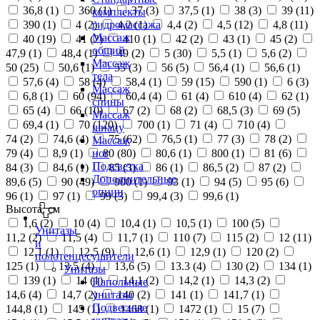
36,8 (
1
)
360 (
1
)
37 (
3
)
37,5 (
1
)
38 (
3
)
39 (
11
)
комплекты
390 (
1
)
4 (
2
)
4,2 (
1
)
4,4 (
2
)
4,5 (
12
)
4,8 (
11
)
гидромассажа
Массаж
40 (
19
)
41 (
2
)
410 (
1
)
42 (
2
)
43 (
1
)
45 (
2
)
общий
47,9 (
1
)
48,4 (
1
)
49 (
2
)
5 (
30
)
5,5 (
1
)
5,6 (
2
)
Массаж
50 (
25
)
50,6 (
1
)
55 (
3
)
56 (
5
)
56,4 (
1
)
56,6 (
1
)
тела
57,6 (
4
)
58 (
4
)
58,4 (
1
)
59 (
15
)
590 (
1
)
6 (
3
)
Массаж
6,8 (
1
)
60 (
94
)
60,4 (
4
)
61 (
4
)
610 (
4
)
62 (
1
)
спины
65 (
4
)
66 (
10
)
67 (
2
)
68 (
2
)
68,5 (
3
)
69 (
5
)
Массаж
69,4 (
1
)
70 (
120
)
700 (
1
)
71 (
4
)
710 (
4
)
шиацу
74 (
2
)
74,6 (
4
)
75 (
62
)
76,5 (
1
)
77 (
3
)
78 (
2
)
Массаж
79 (
4
)
8,9 (
1
)
80 (
80
)
80,6 (
1
)
800 (
1
)
81 (
6
)
ног
Подсветка
84 (
3
)
84,6 (
1
)
85 (
3
)
86 (
1
)
86,5 (
2
)
87 (
2
)
Дополнительные
89,6 (
5
)
90 (
49
)
900 (
1
)
93 (
1
)
94 (
5
)
95 (
6
)
опции
96 (
1
)
97 (
1
)
99 (
3
)
99,4 (
3
)
99,6 (
1
)
Высота, см
1,6 (
2
)
10 (
4
)
10,4 (
1
)
10,5 (
1
)
100 (
5
)
Унитазы
11,2 (
2
)
11,5 (
4
)
11,7 (
1
)
110 (
7
)
115 (
2
)
12 (
11
)
и
12,1 (
1
)
12,5 (
9
)
12,6 (
1
)
12,9 (
1
)
120 (
2
)
полотенцесушители
125 (
1
)
13,5 (
4
)
13,6 (
5
)
13.3 (
4
)
130 (
2
)
134 (
1
)
Унитазы
139 (
1
)
14 (
1
)
14,1 (
2
)
14,2 (
1
)
14,3 (
2
)
Напольные
14,6 (
4
)
14,7 (
2
)
140 (
2
)
141 (
1
)
141,7 (
1
)
унитазы
Подвесные
144,8 (
1
)
145 (
1
)
1468 (
1
)
1472 (
1
)
15 (
7
)