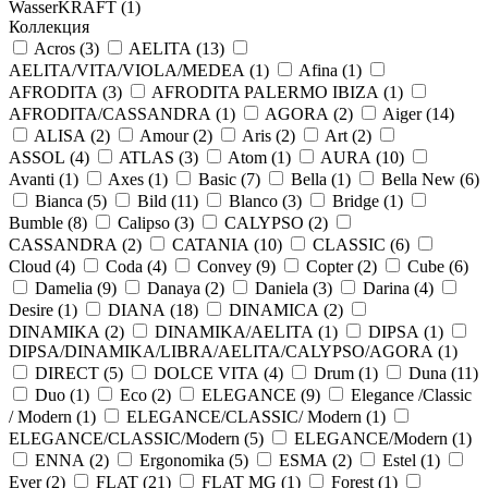
WasserKRAFT (
1
)
Коллекция
Acros (
3
)
AELITA (
13
)
AELITA/VITA/VIOLA/MEDEA (
1
)
Afina (
1
)
AFRODITA (
3
)
AFRODITA PALERMO IBIZA (
1
)
AFRODITA/CASSANDRA (
1
)
AGORA (
2
)
Aiger (
14
)
ALISA (
2
)
Amour (
2
)
Aris (
2
)
Art (
2
)
ASSOL (
4
)
ATLAS (
3
)
Atom (
1
)
AURA (
10
)
Avanti (
1
)
Axes (
1
)
Basic (
7
)
Bella (
1
)
Bella New (
6
)
Bianca (
5
)
Bild (
11
)
Blanco (
3
)
Bridge (
1
)
Bumble (
8
)
Calipso (
3
)
CALYPSO (
2
)
CASSANDRA (
2
)
CATANIA (
10
)
CLASSIC (
6
)
Cloud (
4
)
Coda (
4
)
Convey (
9
)
Copter (
2
)
Cube (
6
)
Damelia (
9
)
Danaya (
2
)
Daniela (
3
)
Darina (
4
)
Desire (
1
)
DIANA (
18
)
DINAMICA (
2
)
DINAMIKA (
2
)
DINAMIKA/AELITA (
1
)
DIPSA (
1
)
DIPSA/DINAMIKA/LIBRA/AELITA/CALYPSO/AGORA (
1
)
DIRECT (
5
)
DOLCE VITA (
4
)
Drum (
1
)
Duna (
11
)
Duo (
1
)
Eco (
2
)
ELEGANCE (
9
)
Elegance /Classic
/ Modern (
1
)
ELEGANCE/CLASSIC/ Modern (
1
)
ELEGANCE/CLASSIC/Modern (
5
)
ELEGANCE/Modern (
1
)
ENNA (
2
)
Ergonomika (
5
)
ESMA (
2
)
Estel (
1
)
Ever (
2
)
FLAT (
21
)
FLAT MG (
1
)
Forest (
1
)