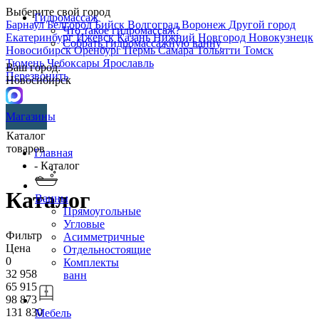
Выберите свой город
Гидромассаж
Барнаул
Белгород
Бийск
Волгоград
Воронеж
Другой город
Что такое гидромассаж?
Екатеринбург
Ижевск
Казань
Нижний Новгород
Новокузнецк
Собрать гидромассажную ванну
Новосибирск
Оренбург
Пермь
Самара
Тольятти
Томск
Тюмень
Чебоксары
Ярославль
Ваш город:
Перезвонить
Новосибирск
Магазины
Каталог
товаров
Главная
- Каталог
Каталог
Ванны
Прямоугольные
Угловые
Фильтр
Асимметричные
Цена
Отдельностоящие
0
Комплекты
32 958
ванн
65 915
98 873
131 830
Мебель