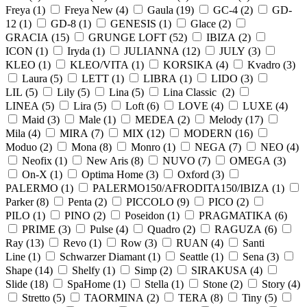
Freya (
1
)
Freya New (
4
)
Gaula (
19
)
GC-4 (
2
)
GD-
12 (
1
)
GD-8 (
1
)
GENESIS (
1
)
Glace (
2
)
GRACIA (
15
)
GRUNGE LOFT (
52
)
IBIZA (
2
)
ICON (
1
)
Iryda (
1
)
JULIANNA (
12
)
JULY (
3
)
KLEO (
1
)
KLEO/VITA (
1
)
KORSIKA (
4
)
Kvadro (
3
)
Laura (
5
)
LETT (
1
)
LIBRA (
1
)
LIDO (
3
)
LIL (
5
)
Lily (
5
)
Lina (
5
)
Lina Classic (
2
)
LINEA (
5
)
Lira (
5
)
Loft (
6
)
LOVE (
4
)
LUXE (
4
)
Maid (
3
)
Male (
1
)
MEDEA (
2
)
Melody (
17
)
Mila (
4
)
MIRA (
7
)
MIX (
12
)
MODERN (
16
)
Moduo (
2
)
Mona (
8
)
Monro (
1
)
NEGA (
7
)
NEO (
4
)
Neofix (
1
)
New Aris (
8
)
NUVO (
7
)
OMEGA (
3
)
On-X (
1
)
Optima Home (
3
)
Oxford (
3
)
PALERMO (
1
)
PALERMO150/AFRODITA150/IBIZA (
1
)
Parker (
8
)
Penta (
2
)
PICCOLO (
9
)
PICO (
2
)
PILO (
1
)
PINO (
2
)
Poseidon (
1
)
PRAGMATIKA (
6
)
PRIME (
3
)
Pulse (
4
)
Quadro (
2
)
RAGUZA (
6
)
Ray (
13
)
Revo (
1
)
Row (
3
)
RUAN (
4
)
Santi
Line (
1
)
Schwarzer Diamant (
1
)
Seattle (
1
)
Sena (
3
)
Shape (
14
)
Shelfy (
1
)
Simp (
2
)
SIRAKUSA (
4
)
Slide (
18
)
SpaHome (
1
)
Stella (
1
)
Stone (
2
)
Story (
4
)
Stretto (
5
)
TAORMINA (
2
)
TERA (
8
)
Tiny (
5
)