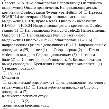
Навеска SCARPI-4 левая/правая Направляющая частичного
выдвижения Quadro правая/левая, Направляющая деталь
крепления Quadro, задняя Фурнитура Hettich (
5
)
Навеска
SCARPI-4 левая/правая Направляющая частичного
выдвижения, ЕВ20, правая/левая, Quadro 25 silent system
HD/350 – 9105624 Направляющая деталь крепления Quadro,
задняя (
1
)
Направляющая Push up Quadro25 Направляющая
Quadro (
1
)
Направляющая Push up частичного
выдвижения Quadro25 НР/350 ,левая/правая, ЕВ20 (
6
)
направляющие Quadro с доводчиком (
10
)
Направляющие с
доводчиком (
25
)
нет (
1
)
Опора чёрная (
2
)
Петля
мебельная вкладная Clip-on с доводчиком (
3
)
система
биде (
2
)
Со светодиодной подсветкой. Без выключателя -
выход свободный. Крепления к стене идут в комплекте. (
1
)
Стандарт подводки
1/2" (
2
)
Механизм
керамический картридж (
2
)
направляющие частичного
выдвижения (
11
)
Петля мебельная накладная Clip-on с
доводчиком (
7
)
Количество режимов струи
1 (
1
)
3 (
2
)
Тропический (верхний) душ