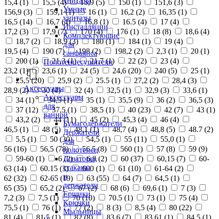
унитазы
15,4 (
1
)
15,5 (
4
)
15,9 (
5
)
150 (
1
)
151,6 (
3
)
Умные
156,9 (
3
)
159,1 (
1
)
16 (
1
)
16,2 (
2
)
16,35 (
1
)
унитазы
16,5 (
14
)
16,7 (
4
)
16,8 (
1
)
16.5 (
4
)
17 (
4
)
Инсталляции
17,2 (
3
)
17,9 (
7
)
170 (
4
)
176 (
1
)
18 (
8
)
18,6 (
4
)
Комплектующие
18,7 (
2
)
18,9 (
3
)
180 (
1
)
184 (
1
)
19 (
4
)
для
19,5 (
4
)
190 (
7
)
198 (
2
)
198,2 (
2
)
2,3 (
1
)
20 (
1
)
санфаянса
200 (
1
)
21,3 (
1
)
21,7 (
1
)
22 (
2
)
23 (
4
)
Полотенцесушители
23,2 (
1
)
23,6 (
1
)
24 (
5
)
24,6 (
20
)
240 (
5
)
25 (
1
)
25,5 (
20
)
25,9 (
2
)
25.5 (
1
)
27,2 (
2
)
28,4 (
3
)
Аксессуары
28,9 (
2
)
30 (
4
)
32 (
4
)
32,5 (
1
)
32,9 (
3
)
33,6 (
1
)
Аксессуары
34 (
1
)
34,5 (
1
)
35 (
1
)
35,5 (
9
)
36 (
2
)
36,5 (
3
)
для
37 (
12
)
37,5 (
1
)
38,5 (
1
)
40 (
23
)
42 (
7
)
43 (
1
)
ванной
43,2 (
2
)
44 (
11
)
45 (
2
)
45,3 (
4
)
46 (
4
)
Бумагодержатели
46,5 (
1
)
48 (
5
)
48,1 (
1
)
48,7 (
4
)
48,8 (
5
)
48.7 (
2
)
Держатели
5,5 (
1
)
50 (
30
)
54,5 (
1
)
55 (
11
)
55,0 (
1
)
для
56 (
16
)
56,5 (
78
)
56.5 (
8
)
560 (
1
)
57 (
8
)
59 (
9
)
полотенец
Дозаторы,
59-60 (
1
)
6 (
2
)
6,9 (
2
)
60 (
37
)
60,15 (
7
)
60-
стаканы
63 (
14
)
60.15 (
3
)
600 (
1
)
61 (
10
)
61-64 (
2
)
и
62 (
32
)
62-65 (
19
)
63 (
55
)
64 (
7
)
64,5 (
1
)
держатели
65 (
35
)
65,2 (
2
)
67 (
2
)
68 (
6
)
69,6 (
1
)
7 (
3
)
Ершики
7,2 (
3
)
7,5 (
1
)
70 (
10
)
70.5 (
1
)
73 (
1
)
75 (
4
)
Крючки
75,5 (
1
)
76 (
1
)
77 (
2
)
8 (
3
)
8,5 (
4
)
80 (
22
)
Мыльницы
81 (
4
)
81,5 (
1
)
82 (
8
)
83,6 (
7
)
83,61 (
1
)
84,5 (
1
)