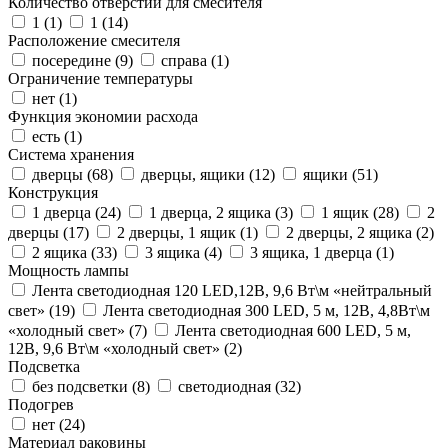
Количество отверстий для смесителя
1 (
1
)
1 (
14
)
Расположение смесителя
посередине (
9
)
справа (
1
)
Ограничение температуры
нет (
1
)
Функция экономии расхода
есть (
1
)
Система хранения
дверцы (
68
)
дверцы, ящики (
12
)
ящики (
51
)
Конструкция
1 дверца (
24
)
1 дверца, 2 ящика (
3
)
1 ящик (
28
)
2
дверцы (
17
)
2 дверцы, 1 ящик (
1
)
2 дверцы, 2 ящика (
2
)
2 ящика (
33
)
3 ящика (
4
)
3 ящика, 1 дверца (
1
)
Мощность лампы
Лента светодиодная 120 LED,12В, 9,6 Вт\м «нейтральный
свет» (
19
)
Лента светодиодная 300 LED, 5 м, 12В, 4,8Вт\м
«холодный свет» (
7
)
Лента светодиодная 600 LED, 5 м,
12В, 9,6 Вт\м «холодный свет» (
2
)
Подсветка
без подсветки (
8
)
светодиодная (
32
)
Подогрев
нет (
24
)
Материал раковины