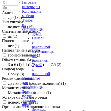
Готовые
интерьеры
Коллекции
Акция
мебели
Да (
136
)
Тумбы
Тип унитаза
и
подвесной (
15
)
столешницы
Система антивсплеск
Тумба
да (
1
)
Панель
Полочка в чаше
с
нет (
1
)
раковиной
Направление выпуска
Столешницы
горизонтальный (
3
)
без
Объем смывн. бачка, л
раковины
3 и 6 (
1
)
6 / 3 л (
2
)
7,5 (
2
)
Тумба
Подвод воды
с
раковиной
Сбоку (
3
)
Подстолье
Режим слива воды
для
Две кнопки (режим экономии) (
1
)
столешницы
Механизм слива
Зеркала,
Механическая кнопка (
1
)
полки,
Установки сливного бачка
зеркало-
поверх унитаза (
1
)
шкаф
Организация смывающего потока
Зеркало