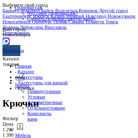
Выберите свой город
Гидромассаж
Барнаул
Белгород
Бийск
Волгоград
Воронеж
Другой город
Что такое гидромассаж?
Екатеринбург
Ижевск
Казань
Нижний Новгород
Новокузнецк
Собрать гидромассажную ванну
Новосибирск
Оренбург
Пермь
Самара
Тольятти
Томск
Тюмень
Чебоксары
Ярославль
Ваш город:
Перезвонить
Новосибирск
Магазины
Каталог
товаров
Главная
-
Каталог
-
Аксессуары
-
Аксессуары для ванной
Ванны
- Крючки
Прямоугольные
Угловые
Крючки
Асимметричные
Отдельностоящие
Комплекты
Фильтр
ванн
Цена
1 290
1 390
Мебель