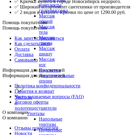
✅ Крючки купить в городе Новосибирск недорого.
комплекты
✅ Широкий ассортимент сантехники от производителя
гидромассажа
✅ 2 видов в каталоге Крючки по цене от 1290.00 руб.
Массаж
общий
Помощь покупателям
Массаж
Помощь покупателям
тела
Массаж
Как зарегистрироваться
спины
Как сделать заказ
Массаж
Оплата
шиацу
Доставка
Массаж
Самовывоз
ног
Информация для покупателей
Подсветка
Информация для покупателей
Дополнительные
опции
Политика конфиденциальности
Гарантия и возврат
Часто задаваемые вопросы (FAQ)
Унитазы
Договор оферты
и
полотенцесушители
О компании
Унитазы
О компании
Напольные
унитазы
Отзывы покупателей
Подвесные
Новости