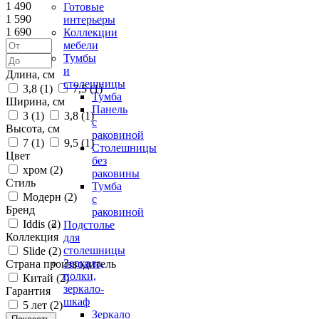
1 490
Готовые
1 590
интерьеры
1 690
Коллекции
мебели
Тумбы
и
Длина, см
столешницы
3,8 (
1
)
7,5 (
1
)
Тумба
Ширина, см
Панель
3 (
1
)
3,8 (
1
)
с
Высота, см
раковиной
7 (
1
)
9,5 (
1
)
Столешницы
Цвет
без
хром (
2
)
раковины
Стиль
Тумба
Модерн (
2
)
с
Бренд
раковиной
Iddis (
2
)
Подстолье
Коллекция
для
столешницы
Slide (
2
)
Зеркала,
Страна производитель
полки,
Китай (
2
)
зеркало-
Гарантия
шкаф
5 лет (
2
)
Зеркало