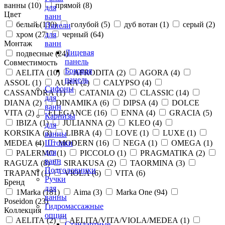
ванны (
10
)
прямой (
8
)
для
Цвет
ванн
белый (
130
)
голубой (
5
)
дуб вотан (
1
)
серый (
2
)
Панели
хром (
27
)
черный (
64
)
для
Монтаж
ванн
Лицевая
подвесные (
24
)
панель
Совместимость
Боковая
AELITA (
10
)
AFRODITA (
2
)
AGORA (
4
)
панель
ASSOL (
1
)
AURA (
2
)
CALYPSO (
4
)
Сифоны
CASSANDRA (
1
)
CATANIA (
2
)
CLASSIC (
14
)
для
DIANA (
2
)
DINAMIKA (
6
)
DIPSA (
4
)
DOLCE
ванн
VITA (
2
)
ELEGANCE (
16
)
ENNA (
4
)
GRACIA (
5
)
Карнизы
IBIZA (
1
)
JULIANNA (
2
)
KLEO (
4
)
для
KORSIKA (
3
)
LIBRA (
4
)
LOVE (
1
)
LUXE (
1
)
ванны
MEDEA (
4
)
MODERN (
16
)
NEGA (
1
)
OMEGA (
1
)
Шторки
для
PALERMO (
1
)
PICCOLO (
1
)
PRAGMATIKA (
2
)
ванн
RAGUZA (
8
)
SIRAKUSA (
2
)
TAORMINA (
3
)
Подголовники
TRAPANI (
1
)
VIOLA (
6
)
VITA (
6
)
Ручки
Бренд
для
1Marka (
181
)
Aima (
3
)
Marka One (
94
)
ванны
Poseidon (
23
)
Гидромассажные
Коллекция
опции
AELITA (
2
)
AELITA/VITA/VIOLA/MEDEA (
1
)
Стандартные