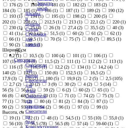
Зеркало-
176 (
2
)
180 (
9
)
181 (
1
)
182 (
2
)
183 (
2
)
шкаф
184 (
3
)
185 (
1
)
186 (
1
)
187 (
1
)
189 (
2
)
190 (
12
)
Шкафы
193 (
1
)
194 (
1
)
195 (
1
)
198 (
2
)
200 (
5
)
и
202 (
1
)
208 (
2
)
212,5 (
1
)
213 (
1
)
22,1 (
2
)
220 (
1
)
пеналы
230 (
1
)
25 (
4
)
26 (
3
)
27,4 (
2
)
35,5 (
2
)
40 (
3
)
Столы
41 (
1
)
50,5 (
2
)
51,5 (
1
)
60 (
2
)
61 (
2
)
62 (
1
)
Стульчики
66 (
1
)
69,5 (
1
)
70 (
5
)
75 (
7
)
80 (
7
)
89,5 (
1
)
для
ванной
90 (
2
)
99,5 (
1
)
Ширина, см
0,2 (
1
)
10,5 (
3
)
100 (
4
)
101 (
1
)
106 (
1
)
Смесители
107 (
1
)
109 (
1
)
11,5 (
2
)
111 (
1
)
112 (
2
)
113 (
1
)
Смесители
116 (
1
)
116,5 (
1
)
12,2 (
2
)
134 (
1
)
14,2 (
4
)
для
140 (
2
)
142 (
1
)
150 (
6
)
152,5 (
1
)
16,5 (
2
)
ванны
17,9 (
3
)
170 (
2
)
180 (
5
)
19,9 (
2
)
2 (
5
)
2,5 (
105
)
Смесители
2,7 (
2
)
20 (
2
)
3 (
9
)
30 (
2
)
4 (
2
)
5 (
14
)
для
56 (
5
)
56,6 (
1
)
59 (
2
)
6 (
2
)
60 (
2
)
65 (
1
)
душа
66 (
8
)
68,5 (
1
)
70 (
11
)
71 (
1
)
74 (
2
)
75 (
3
)
Смеситель
для
77 (
1
)
78 (
2
)
80 (
4
)
81 (
2
)
84 (
3
)
87 (
1
)
раковины
90 (
2
)
93 (
1
)
94 (
2
)
96 (
1
)
97 (
1
)
99 (
1
)
Смесители
Высота, см
на
19 (
1
)
22 (
1
)
48 (
1
)
54,5 (
1
)
55 (
10
)
55,0 (
1
)
биде
56 (
10
)
56,5 (
78
)
56.5 (
8
)
57 (
4
)
59-60 (
1
)
Комплектующие