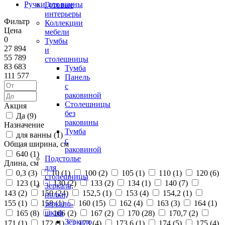
Ручки для ванны
Готовые
интерьеры
Фильтр
Коллекции
Цена
мебели
0
Тумбы
27 894
и
55 789
столешницы
83 683
Тумба
111 577
Панель
с
раковиной
Столешницы
Акция
без
Да (
9
)
раковины
Назначение
Тумба
для ванны (
1
)
с
Общая ширина, см
раковиной
640 (
1
)
Подстолье
Длина, см
для
0,3 (
3
)
10 (
1
)
100 (
2
)
105 (
1
)
110 (
1
)
120 (
6
)
столешницы
123 (
1
)
130 (
2
)
133 (
2
)
134 (
1
)
140 (
7
)
Зеркала,
143 (
2
)
150 (
24
)
152,5 (
1
)
153 (
4
)
154,2 (
1
)
полки,
155 (
1
)
158 (
1
)
160 (
15
)
162 (
4
)
163 (
3
)
164 (
1
)
зеркало-
шкаф
165 (
8
)
166 (
2
)
167 (
2
)
170 (
28
)
170,7 (
2
)
Зеркало
171 (
1
)
172 (
1
)
173 (
4
)
173,6 (
1
)
174 (
5
)
175 (
4
)