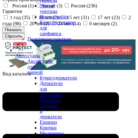
унитазы
Россия (
1
)
Китай (
3
)
Россия (
236
)
Умные
Гарантия
унитазы
Инсталляции
1 год (
35
)
10 лет (
7
)
15 лет (
31
)
17 лет (
23
)
2
Комплектующие
года (
98
)
20 лет (
2
)
24 мес (
14
)
6 месяцев (
2
)
для
санфаянса
Полотенцесушители
Аксессуары
Аксессуары
для
ванной
Вид каталога
Бумагодержатели
Держатели
для
полотенец
Дозаторы,
стаканы
и
держатели
Ершики
Крючки
Мыльницы