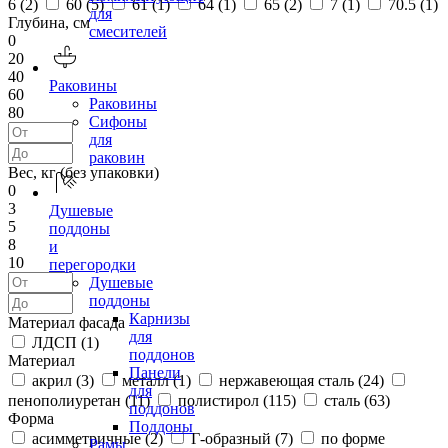
6 (
2
)
60 (
5
)
61 (
1
)
64 (
1
)
65 (
2
)
7 (
1
)
70.5 (
1
)
для
Глубина, см
смесителей
0
20
40
Раковины
60
Раковины
80
Сифоны
для
раковин
Вес, кг (без упаковки)
0
3
Душевые
5
поддоны
8
и
10
перегородки
Душевые
поддоны
Карнизы
Материал фасада
для
ЛДСП (
1
)
поддонов
Материал
Панели
акрил (
3
)
металл (
1
)
нержавеющая сталь (
24
)
для
пенополиуретан (
11
)
полистирол (
115
)
сталь (
63
)
поддонов
Форма
Поддоны
асимметричные (
2
)
Г-образный (
7
)
по форме
Рамы