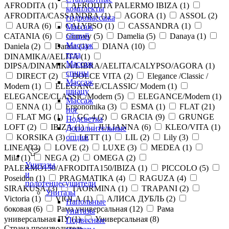
AFRODITA (
1
)
AFRODITA PALERMO IBIZA (
1
)
комплекты
AFRODITA/CASSANDRA (
1
)
AGORA (
1
)
ASSOL (
2
)
гидромассажа
AURA (
6
)
CALYPSO (
1
)
CASSANDRA (
1
)
Массаж
CATANIA (
6
)
Convey (
5
)
Damelia (
5
)
Danaya (
1
)
общий
Массаж
Daniela (
2
)
Darina (
1
)
DIANA (
10
)
тела
DINAMIKA/AELITA (
1
)
Массаж
DIPSA/DINAMIKA/LIBRA/AELITA/CALYPSO/AGORA (
1
)
спины
DIRECT (
2
)
DOLCE VITA (
2
)
Elegance /Classic /
Массаж
Modern (
1
)
ELEGANCE/CLASSIC/ Modern (
1
)
шиацу
ELEGANCE/CLASSIC/Modern (
5
)
ELEGANCE/Modern (
1
)
Массаж
ENNA (
1
)
Ergonomika (
3
)
ESMA (
1
)
FLAT (
21
)
ног
FLAT MG (
1
)
GC-4 (
2
)
GRACIA (
9
)
GRUNGE
Подсветка
LOFT (
2
)
IBIZA (
1
)
JULIANNA (
6
)
KLEO/VITA (
1
)
Дополнительные
KORSIKA (
3
)
LETT (
1
)
LIL (
2
)
Lily (
3
)
опции
LINEA (
3
)
LOVE (
2
)
LUXE (
3
)
MEDEA (
1
)
Mila (
1
)
NEGA (
2
)
OMEGA (
2
)
Унитазы
PALERMO150/AFRODITA150/IBIZA (
1
)
PICCOLO (
5
)
и
Poseidon (
1
)
PRAGMATIKA (
4
)
RAGUZA (
4
)
полотенцесушители
SIRAKUSA (
3
)
TAORMINA (
1
)
TRAPANI (
2
)
Унитазы
Victoria (
1
)
VIOLA (
1
)
АЛИСА ДУБЛЬ (
2
)
Напольные
боковая (
6
)
Рама универсальная (
12
)
Рама
унитазы
универсальная ПУ (
1
)
Универсальная (
8
)
Подвесные
Страна производитель