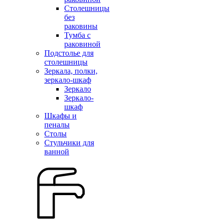
Столешницы
без
раковины
Тумба с
раковиной
Подстолье для
столешницы
Зеркала, полки,
зеркало-шкаф
Зеркало
Зеркало-
шкаф
Шкафы и
пеналы
Столы
Стульчики для
ванной