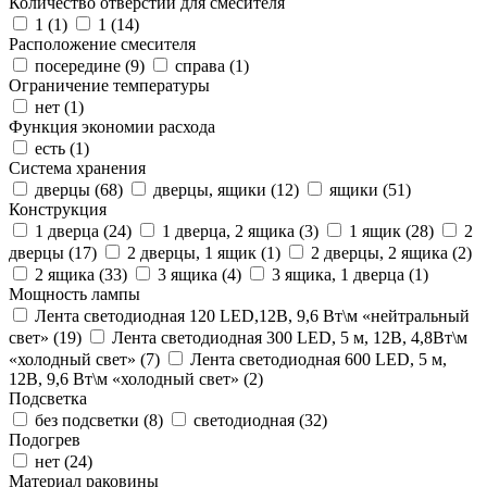
Количество отверстий для смесителя
1 (
1
)
1 (
14
)
Расположение смесителя
посередине (
9
)
справа (
1
)
Ограничение температуры
нет (
1
)
Функция экономии расхода
есть (
1
)
Система хранения
дверцы (
68
)
дверцы, ящики (
12
)
ящики (
51
)
Конструкция
1 дверца (
24
)
1 дверца, 2 ящика (
3
)
1 ящик (
28
)
2
дверцы (
17
)
2 дверцы, 1 ящик (
1
)
2 дверцы, 2 ящика (
2
)
2 ящика (
33
)
3 ящика (
4
)
3 ящика, 1 дверца (
1
)
Мощность лампы
Лента светодиодная 120 LED,12В, 9,6 Вт\м «нейтральный
свет» (
19
)
Лента светодиодная 300 LED, 5 м, 12В, 4,8Вт\м
«холодный свет» (
7
)
Лента светодиодная 600 LED, 5 м,
12В, 9,6 Вт\м «холодный свет» (
2
)
Подсветка
без подсветки (
8
)
светодиодная (
32
)
Подогрев
нет (
24
)
Материал раковины