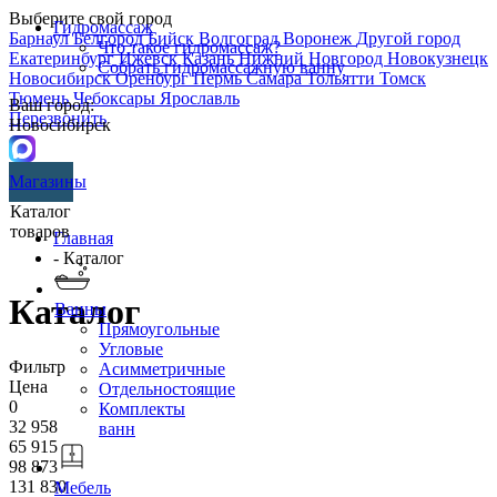
Выберите свой город
Гидромассаж
Барнаул
Белгород
Бийск
Волгоград
Воронеж
Другой город
Что такое гидромассаж?
Екатеринбург
Ижевск
Казань
Нижний Новгород
Новокузнецк
Собрать гидромассажную ванну
Новосибирск
Оренбург
Пермь
Самара
Тольятти
Томск
Тюмень
Чебоксары
Ярославль
Ваш город:
Перезвонить
Новосибирск
Магазины
Каталог
товаров
Главная
- Каталог
Каталог
Ванны
Прямоугольные
Угловые
Фильтр
Асимметричные
Цена
Отдельностоящие
0
Комплекты
32 958
ванн
65 915
98 873
131 830
Мебель