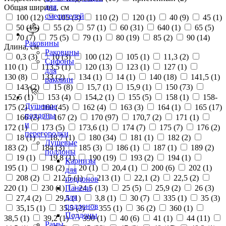
для
Общая ширина, см
смесителей
100 (
12
)
105 (
3
)
110 (
2
)
120 (
1
)
40 (
9
)
45 (
1
)
50 (
15
)
55 (
2
)
57 (
1
)
60 (
31
)
640 (
1
)
65 (
5
)
70 (
7
)
75 (
5
)
79 (
1
)
80 (
19
)
85 (
2
)
90 (
14
)
Раковины
Длина, см
Раковины
0,3 (
3
)
10 (
3
)
100 (
12
)
105 (
1
)
11,3 (
2
)
Сифоны
110 (
1
)
113,5 (
1
)
120 (
13
)
123 (
1
)
127 (
1
)
для
130 (
8
)
133 (
2
)
134 (
1
)
14 (
1
)
140 (
18
)
141,5 (
1
)
раковин
143 (
2
)
15 (
8
)
15,7 (
1
)
15,9 (
1
)
150 (
73
)
152,5 (
1
)
153 (
4
)
154,2 (
1
)
155 (
5
)
158 (
1
)
158-
Душевые
175 (
2
)
160 (
45
)
162 (
4
)
163 (
3
)
164 (
1
)
165 (
17
)
поддоны
166 (
2
)
167 (
2
)
170 (
97
)
170,7 (
2
)
171 (
1
)
и
172 (
1
)
173 (
5
)
173,6 (
1
)
174 (
7
)
175 (
7
)
176 (
2
)
перегородки
18 (
1
)
18,7 (
1
)
180 (
34
)
181 (
1
)
182 (
2
)
Душевые
183 (
2
)
184 (
3
)
185 (
3
)
186 (
1
)
187 (
1
)
189 (
2
)
поддоны
19 (
1
)
19,8 (
1
)
190 (
19
)
193 (
2
)
194 (
1
)
Карнизы
195 (
1
)
198 (
2
)
20 (
1
)
20,4 (
1
)
200 (
6
)
202 (
1
)
для
208 (
2
)
212,5 (
1
)
213 (
1
)
22,1 (
2
)
22,5 (
2
)
поддонов
220 (
1
)
230 (
1
)
24,5 (
13
)
25 (
5
)
25,9 (
2
)
26 (
3
)
Панели
для
27,4 (
2
)
29,5 (
1
)
3,8 (
1
)
30 (
7
)
335 (
1
)
35 (
3
)
поддонов
35,15 (
1
)
35,5 (
2
)
355 (
1
)
36 (
2
)
360 (
1
)
Поддоны
38,5 (
1
)
39,2 (
1
)
390 (
1
)
40 (
6
)
41 (
1
)
44 (
11
)
Рамы