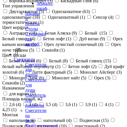
воронка-водоворот (
3
)
каскадный слив (
6
)
Зеркало-
Тип управления
шкаф
Двухзахватное (
5
)
Однозахватное (
63
)
Шкафы
однозахватные (
18
)
Однозахватный (
1
)
Сенсор (
4
)
и
термостатические (
1
)
пеналы
Цвет корпуса
Столы
Антрацит (
18
)
Белая Аляска (
9
)
Белый (
15
)
Стульчики
Белый глянец (
4
)
Бетон лофт (
1
)
Дуб ватан (
9
)
Орех
для
ванной
каньон коньяк (
5
)
Орех лучистый солнечный (
4
)
Орех
ноче тортона (
5
)
Секвойя (
1
)
Цвет фасада
Смесители
Белая Аляска (
6
)
Белый (
8
)
Белый глянец (
15
)
Смесители
белый матовый перламутр (
1
)
Бетон лофт (
2
)
Дуб крафт
для
золотой (
6
)
Латте фактурный (
5
)
Монолит Айсберг (
3
)
ванны
Монолит Дарк (
6
)
Монолит найт (
5
)
Орех (
3
)
Смесители
Секвойя (
2
)
для
Назначение
душа
для ванны (
1
)
Смеситель
Площадь ванной, м2
для
2,6 (
4
)
3 (
4
)
3,5 (
4
)
3,6 (
1
)
3,9 (
1
)
4 (
1
)
раковины
4,25 (
1
)
Смесители
Монтаж
на
напольная (
6
)
напольный (
4
)
Подвесная (
15
)
биде
Комплектующие
Подвесное (
1
)
подвесной (
10
)
пристенный (
2
)