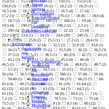
унитазы
15,4 (
1
)
15,5 (
4
)
15,9 (
5
)
150 (
1
)
151,6 (
3
)
Умные
156,9 (
3
)
159,1 (
1
)
16 (
1
)
16,2 (
2
)
16,35 (
1
)
унитазы
16,5 (
14
)
16,7 (
4
)
16,8 (
1
)
16.5 (
4
)
17 (
4
)
Инсталляции
17,2 (
3
)
17,9 (
7
)
170 (
4
)
176 (
1
)
18 (
8
)
18,6 (
4
)
Комплектующие
18,7 (
2
)
18,9 (
3
)
180 (
1
)
184 (
1
)
19 (
4
)
для
19,5 (
4
)
190 (
7
)
198 (
2
)
198,2 (
2
)
2,3 (
1
)
20 (
1
)
санфаянса
200 (
1
)
21,3 (
1
)
21,7 (
1
)
22 (
2
)
23 (
4
)
Полотенцесушители
23,2 (
1
)
23,6 (
1
)
24 (
5
)
24,6 (
20
)
240 (
5
)
25 (
1
)
25,5 (
20
)
25,9 (
2
)
25.5 (
1
)
27,2 (
2
)
28,4 (
3
)
Аксессуары
28,9 (
2
)
30 (
4
)
32 (
4
)
32,5 (
1
)
32,9 (
3
)
33,6 (
1
)
Аксессуары
34 (
1
)
34,5 (
1
)
35 (
1
)
35,5 (
9
)
36 (
2
)
36,5 (
3
)
для
37 (
12
)
37,5 (
1
)
38,5 (
1
)
40 (
23
)
42 (
7
)
43 (
1
)
ванной
43,2 (
2
)
44 (
11
)
45 (
2
)
45,3 (
4
)
46 (
4
)
Бумагодержатели
46,5 (
1
)
48 (
5
)
48,1 (
1
)
48,7 (
4
)
48,8 (
5
)
48.7 (
2
)
Держатели
5,5 (
1
)
50 (
30
)
54,5 (
1
)
55 (
11
)
55,0 (
1
)
для
56 (
16
)
56,5 (
78
)
56.5 (
8
)
560 (
1
)
57 (
8
)
59 (
9
)
полотенец
Дозаторы,
59-60 (
1
)
6 (
2
)
6,9 (
2
)
60 (
37
)
60,15 (
7
)
60-
стаканы
63 (
14
)
60.15 (
3
)
600 (
1
)
61 (
10
)
61-64 (
2
)
и
62 (
32
)
62-65 (
19
)
63 (
55
)
64 (
7
)
64,5 (
1
)
держатели
65 (
35
)
65,2 (
2
)
67 (
2
)
68 (
6
)
69,6 (
1
)
7 (
3
)
Ершики
7,2 (
3
)
7,5 (
1
)
70 (
10
)
70.5 (
1
)
73 (
1
)
75 (
4
)
Крючки
75,5 (
1
)
76 (
1
)
77 (
2
)
8 (
3
)
8,5 (
4
)
80 (
22
)
Мыльницы
81 (
4
)
81,5 (
1
)
82 (
8
)
83,6 (
7
)
83,61 (
1
)
84,5 (
1
)