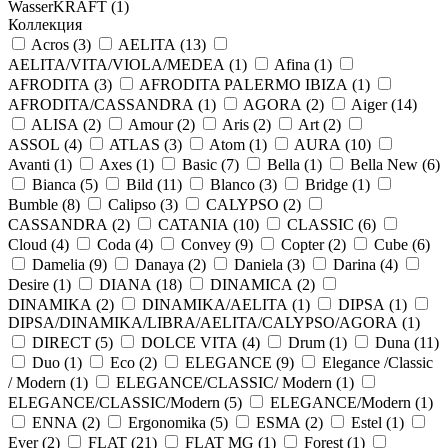
WasserKRAFT (
1
)
Коллекция
Acros (
3
)
AELITA (
13
)
AELITA/VITA/VIOLA/MEDEA (
1
)
Afina (
1
)
AFRODITA (
3
)
AFRODITA PALERMO IBIZA (
1
)
AFRODITA/CASSANDRA (
1
)
AGORA (
2
)
Aiger (
14
)
ALISA (
2
)
Amour (
2
)
Aris (
2
)
Art (
2
)
ASSOL (
4
)
ATLAS (
3
)
Atom (
1
)
AURA (
10
)
Avanti (
1
)
Axes (
1
)
Basic (
7
)
Bella (
1
)
Bella New (
6
)
Bianca (
5
)
Bild (
11
)
Blanco (
3
)
Bridge (
1
)
Bumble (
8
)
Calipso (
3
)
CALYPSO (
2
)
CASSANDRA (
2
)
CATANIA (
10
)
CLASSIC (
6
)
Cloud (
4
)
Coda (
4
)
Convey (
9
)
Copter (
2
)
Cube (
6
)
Damelia (
9
)
Danaya (
2
)
Daniela (
3
)
Darina (
4
)
Desire (
1
)
DIANA (
18
)
DINAMICA (
2
)
DINAMIKA (
2
)
DINAMIKA/AELITA (
1
)
DIPSA (
1
)
DIPSA/DINAMIKA/LIBRA/AELITA/CALYPSO/AGORA (
1
)
DIRECT (
5
)
DOLCE VITA (
4
)
Drum (
1
)
Duna (
11
)
Duo (
1
)
Eco (
2
)
ELEGANCE (
9
)
Elegance /Classic
/ Modern (
1
)
ELEGANCE/CLASSIC/ Modern (
1
)
ELEGANCE/CLASSIC/Modern (
5
)
ELEGANCE/Modern (
1
)
ENNA (
2
)
Ergonomika (
5
)
ESMA (
2
)
Estel (
1
)
Ever (
2
)
FLAT (
21
)
FLAT MG (
1
)
Forest (
1
)