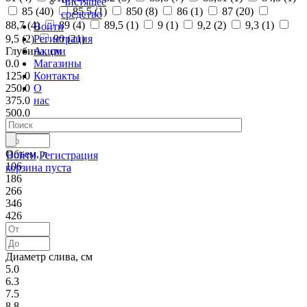
Чистящее
85 (
40
)
85,5 (
1
)
850 (
8
)
86 (
1
)
87 (
20
)
средство
88,7 (
4
)
89 (
4
)
89,5 (
1
)
9 (
1
)
9,2 (
2
)
9,3 (
1
)
Войти
Регистрация
9,5 (
2
)
90 (
21
)
Акции
Глубина, см
Магазины
0.0
Контакты
125.0
О
250.0
нас
375.0
500.0
Объем, л
Войти
Регистрация
106
корзина пуста
186
266
346
426
Диаметр слива, см
5.0
6.3
7.5
8.8