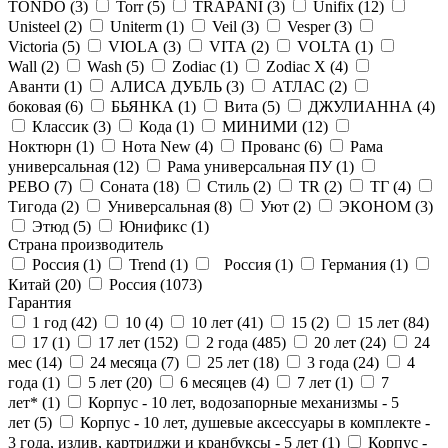
TONDO (
3
)
Torr (
5
)
TRAPANI (
3
)
Unifix (
12
)
Unisteel (
2
)
Uniterm (
1
)
Veil (
3
)
Vesper (
3
)
Victoria (
5
)
VIOLA (
3
)
VITA (
2
)
VOLTA (
1
)
Wall (
2
)
Wash (
5
)
Zodiac (
1
)
Zodiac X (
4
)
Аванти (
1
)
АЛИСА ДУБЛЬ (
3
)
АТЛАС (
2
)
боковая (
6
)
БЬЯНКА (
1
)
Вита (
5
)
ДЖУЛИАННА (
4
)
Классик (
3
)
Кода (
1
)
МИНИМИ (
12
)
Ноктюрн (
1
)
Нота New (
4
)
Прованс (
6
)
Рама
универсальная (
12
)
Рама универсальная ПУ (
1
)
РЕВО (
7
)
Соната (
18
)
Стиль (
2
)
ТR (
2
)
ТГ (
4
)
Тигода (
2
)
Универсальная (
8
)
Уют (
2
)
ЭКОНОМ (
3
)
Этюд (
5
)
Юнификс (
1
)
Страна производитель
Россия (
1
)
Trend (
1
)
Россия (
1
)
Германия (
1
)
Китай (
20
)
Россия (
1073
)
Гарантия
1 год (
42
)
10 (
4
)
10 лет (
41
)
15 (
2
)
15 лет (
84
)
17 (
1
)
17 лет (
152
)
2 года (
485
)
20 лет (
24
)
24
мес (
14
)
24 месяца (
7
)
25 лет (
18
)
3 года (
24
)
4
года (
1
)
5 лет (
20
)
6 месяцев (
4
)
7 лет (
1
)
7
лет* (
1
)
Корпус - 10 лет, водозапорные механизмы - 5
лет (
5
)
Корпус - 10 лет, душевые аксессуары в комплекте -
3 года, излив, картриджи и кранбуксы - 5 лет (
1
)
Корпус -