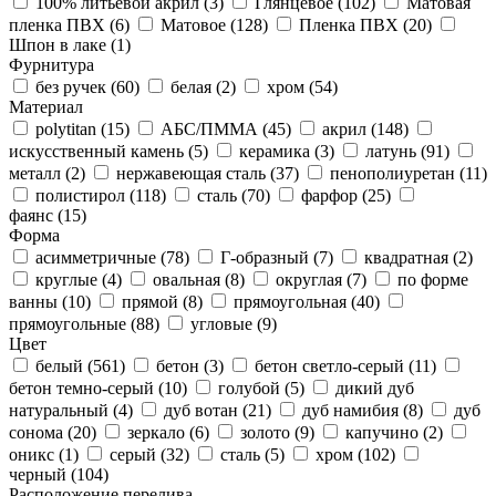
100% литьевой акрил (
3
)
Глянцевое (
102
)
Матовая
пленка ПВХ (
6
)
Матовое (
128
)
Пленка ПВХ (
20
)
Шпон в лаке (
1
)
Фурнитура
без ручек (
60
)
белая (
2
)
хром (
54
)
Материал
polytitan (
15
)
АБС/ПММА (
45
)
акрил (
148
)
искусственный камень (
5
)
керамика (
3
)
латунь (
91
)
металл (
2
)
нержавеющая сталь (
37
)
пенополиуретан (
11
)
полистирол (
118
)
сталь (
70
)
фарфор (
25
)
фаянс (
15
)
Форма
асимметричные (
78
)
Г-образный (
7
)
квадратная (
2
)
круглые (
4
)
овальная (
8
)
округлая (
7
)
по форме
ванны (
10
)
прямой (
8
)
прямоугольная (
40
)
прямоугольные (
88
)
угловые (
9
)
Цвет
белый (
561
)
бетон (
3
)
бетон светло-серый (
11
)
бетон темно-серый (
10
)
голубой (
5
)
дикий дуб
натуральный (
4
)
дуб вотан (
21
)
дуб намибия (
8
)
дуб
сонома (
20
)
зеркало (
6
)
золото (
9
)
капучино (
2
)
оникс (
1
)
серый (
32
)
сталь (
5
)
хром (
102
)
черный (
104
)
Расположение перелива