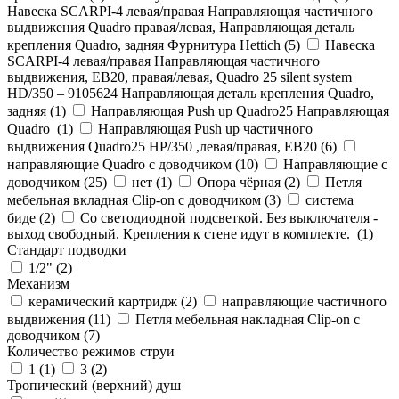
Навеска SCARPI-4 левая/правая Направляющая частичного
выдвижения Quadro правая/левая, Направляющая деталь
крепления Quadro, задняя Фурнитура Hettich (
5
)
Навеска
SCARPI-4 левая/правая Направляющая частичного
выдвижения, ЕВ20, правая/левая, Quadro 25 silent system
HD/350 – 9105624 Направляющая деталь крепления Quadro,
задняя (
1
)
Направляющая Push up Quadro25 Направляющая
Quadro (
1
)
Направляющая Push up частичного
выдвижения Quadro25 НР/350 ,левая/правая, ЕВ20 (
6
)
направляющие Quadro с доводчиком (
10
)
Направляющие с
доводчиком (
25
)
нет (
1
)
Опора чёрная (
2
)
Петля
мебельная вкладная Clip-on с доводчиком (
3
)
система
биде (
2
)
Со светодиодной подсветкой. Без выключателя -
выход свободный. Крепления к стене идут в комплекте. (
1
)
Стандарт подводки
1/2" (
2
)
Механизм
керамический картридж (
2
)
направляющие частичного
выдвижения (
11
)
Петля мебельная накладная Clip-on с
доводчиком (
7
)
Количество режимов струи
1 (
1
)
3 (
2
)
Тропический (верхний) душ