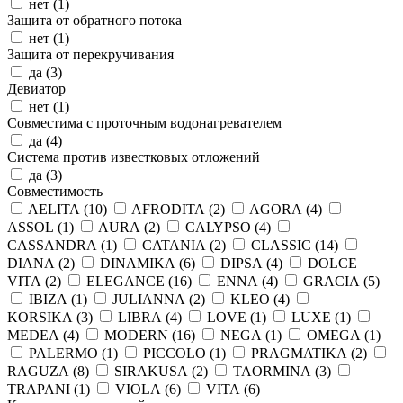
нет (
1
)
Защита от обратного потока
нет (
1
)
Защита от перекручивания
да (
3
)
Девиатор
нет (
1
)
Совместима с проточным водонагревателем
да (
4
)
Система против известковых отложений
да (
3
)
Совместимость
AELITA (
10
)
AFRODITA (
2
)
AGORA (
4
)
ASSOL (
1
)
AURA (
2
)
CALYPSO (
4
)
CASSANDRA (
1
)
CATANIA (
2
)
CLASSIC (
14
)
DIANA (
2
)
DINAMIKA (
6
)
DIPSA (
4
)
DOLCE
VITA (
2
)
ELEGANCE (
16
)
ENNA (
4
)
GRACIA (
5
)
IBIZA (
1
)
JULIANNA (
2
)
KLEO (
4
)
KORSIKA (
3
)
LIBRA (
4
)
LOVE (
1
)
LUXE (
1
)
MEDEA (
4
)
MODERN (
16
)
NEGA (
1
)
OMEGA (
1
)
PALERMO (
1
)
PICCOLO (
1
)
PRAGMATIKA (
2
)
RAGUZA (
8
)
SIRAKUSA (
2
)
TAORMINA (
3
)
TRAPANI (
1
)
VIOLA (
6
)
VITA (
6
)