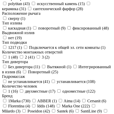
polytitan (
43
)
искусственный камень (
15
)
керамика (
31
)
сантехнический фарфор (
28
)
Расположение рычага
сверху (
1
)
Тип излива
каскадная (
1
)
поворотный (
9
)
фиксированный (
48
)
Выдвижной излив
нет (
19
)
Тип подводки
1217 (
1
)
Подключается к общей эл. сети комнаты (
1
)
Количество монтажных отверстий
1 (
48
)
2 (
41
)
3 (
2
)
Тип дивертора
Без дивертора (
11
)
Вытяжной (
1
)
Интегрированный
в излив (
6
)
Поворотный (
25
)
Гидромассаж
не устанавливается (
41
)
устанавливается (
108
)
Количество человек
1 (
16
)
двухместные (
17
)
одноместные (
122
)
Бренд
1Marka (
730
)
ABBER (
1
)
Aima (
14
)
Cersanit (
6
)
Florentina (
4
)
Iddis (
148
)
Marka One (
222
)
Milardo (
3
)
Poseidon (
42
)
Santek (
6
)
SantiLine (
9
)