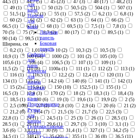
44,5 (
1
)
44,7 (
5
)
45 (
23
)
47 (
3
)
48 (
17
)
48,2 (
1
)
для
49 (
1
)
5 (
1
)
50 (
12
)
50,5 (
2
)
504 (
1
)
507 (
1
)
ванн
51,5 (
1
)
52 (
1
)
55 (
1
)
57,5 (
2
)
6,2 (
1
)
6,8 (
1
)
Панели
60 (
2
)
61 (
2
)
62 (
2
)
63 (
1
)
64 (
1
)
66 (
2
)
для
66,5 (
1
)
67 (
1
)
68 (
1
)
69,5 (
1
)
7,5 (
1
)
7,8 (
1
)
ванн
70 (
5
)
75 (
7
)
8,7 (
2
)
80 (
17
)
87 (
1
)
89,5 (
1
)
Лицевая
панель
90 (
14
)
99,5 (
1
)
Боковая
Ширина, см
панель
0,2 (
1
)
1,01 (
1
)
10 (
2
)
10,3 (
2
)
10,5 (
3
)
Сифоны
10,9 (
1
)
100 (
64
)
1000 (
2
)
101 (
2
)
105 (
10
)
для
105,6 (
1
)
106 (
4
)
106,5 (
3
)
107 (
1
)
109 (
1
)
ванн
11,5 (
2
)
110 (
8
)
1100а (
1
)
111 (
1
)
112 (
2
)
113 (
1
)
Карнизы
116 (
1
)
116,5 (
1
)
12,2 (
2
)
12,4 (
1
)
120 (
11
)
для
134 (
1
)
135 (
2
)
14,2 (
4
)
140 (
6
)
141 (
1
)
142 (
1
)
ванны
15 (
2
)
15,9 (
1
)
150 (
10
)
152,5 (
1
)
155 (
1
)
Шторки
16,5 (
3
)
17,9 (
3
)
170 (
2
)
18 (
2
)
18,3 (
1
)
18,4 (
3
)
для
ванн
18,5 (
1
)
180 (
6
)
19 (
3
)
19,6 (
1
)
19,9 (
2
)
2 (
5
)
Подголовники
2,5 (
108
)
2,7 (
2
)
2,8 (
10
)
2,9 (
4
)
20 (
6
)
21 (
2
)
Ручки
21,2 (
6
)
21,4 (
7
)
21,5 (
3
)
21,7 (
5
)
22,5 (
3
)
для
22,8 (
1
)
24 (
1
)
24,5 (
1
)
25 (
3
)
26 (
1
)
28,5 (
1
)
ванны
28.5 (
1
)
29 (
1
)
29,6 (
1
)
29,7 (
3
)
3 (
10
)
3,1 (
1
)
Гидромассажные
3,6 (
6
)
3,8 (
1
)
30 (
9
)
31,4 (
1
)
327 (
1
)
34,2 (
5
)
опции
34,5 (
1
)
348 (
1
)
35 (
20
)
355 (
1
)
36 (
8
)
36,5 (
11
)
Стандартные