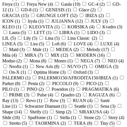
Freya (
1
)
Freya New (
4
)
Gaula (
19
)
GC-4 (
2
)
GD-
12 (
1
)
GD-8 (
1
)
GENESIS (
1
)
Glace (
2
)
GRACIA (
15
)
GRUNGE LOFT (
52
)
IBIZA (
2
)
ICON (
1
)
Iryda (
1
)
JULIANNA (
12
)
JULY (
3
)
KLEO (
1
)
KLEO/VITA (
1
)
KORSIKA (
4
)
Kvadro (
3
)
Laura (
5
)
LETT (
1
)
LIBRA (
1
)
LIDO (
3
)
LIL (
5
)
Lily (
5
)
Lina (
5
)
Lina Classic (
2
)
LINEA (
5
)
Lira (
5
)
Loft (
6
)
LOVE (
4
)
LUXE (
4
)
Maid (
3
)
Male (
1
)
MEDEA (
2
)
Melody (
17
)
Mila (
4
)
MIRA (
7
)
MIX (
12
)
MODERN (
16
)
Moduo (
2
)
Mona (
8
)
Monro (
1
)
NEGA (
7
)
NEO (
4
)
Neofix (
1
)
New Aris (
8
)
NUVO (
7
)
OMEGA (
3
)
On-X (
1
)
Optima Home (
3
)
Oxford (
3
)
PALERMO (
1
)
PALERMO150/AFRODITA150/IBIZA (
1
)
Parker (
8
)
Penta (
2
)
PICCOLO (
9
)
PICO (
2
)
PILO (
1
)
PINO (
2
)
Poseidon (
1
)
PRAGMATIKA (
6
)
PRIME (
3
)
Pulse (
4
)
Quadro (
2
)
RAGUZA (
6
)
Ray (
13
)
Revo (
1
)
Row (
3
)
RUAN (
4
)
Santi
Line (
1
)
Schwarzer Diamant (
1
)
Seattle (
1
)
Sena (
3
)
Shape (
14
)
Shelfy (
1
)
Simp (
2
)
SIRAKUSA (
4
)
Slide (
18
)
SpaHome (
1
)
Stella (
1
)
Stone (
2
)
Story (
4
)
Stretto (
5
)
TAORMINA (
2
)
TERA (
8
)
Tiny (
5
)