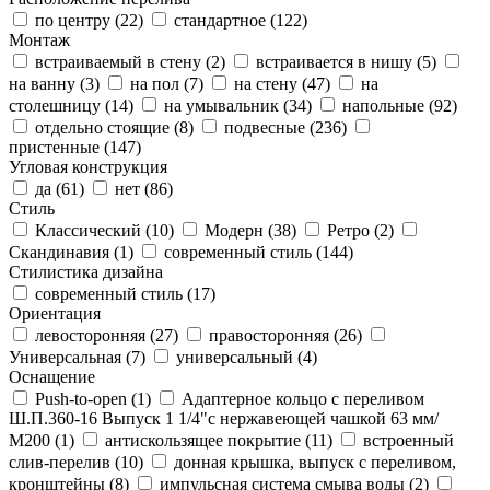
по центру (
22
)
стандартное (
122
)
Монтаж
встраиваемый в стену (
2
)
встраивается в нишу (
5
)
на ванну (
3
)
на пол (
7
)
на стену (
47
)
на
столешницу (
14
)
на умывальник (
34
)
напольные (
92
)
отдельно стоящие (
8
)
подвесные (
236
)
пристенные (
147
)
Угловая конструкция
да (
61
)
нет (
86
)
Стиль
Классический (
10
)
Модерн (
38
)
Ретро (
2
)
Скандинавия (
1
)
современный стиль (
144
)
Стилистика дизайна
современный стиль (
17
)
Ориентация
левосторонняя (
27
)
правосторонняя (
26
)
Универсальная (
7
)
универсальный (
4
)
Оснащение
Push-to-open (
1
)
Адаптерное кольцо с переливом
Ш.П.360-16 Выпуск 1 1/4"с нержавеющей чашкой 63 мм/
М200 (
1
)
антискользящее покрытие (
11
)
встроенный
слив-перелив (
10
)
донная крышка, выпуск с переливом,
кронштейны (
8
)
импульсная система смыва воды (
2
)