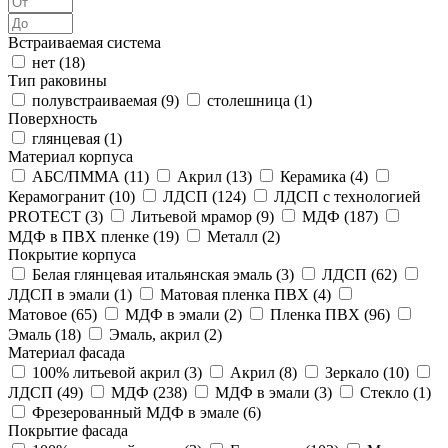
Встраиваемая система
нет (
18
)
Тип раковины
полувстраиваемая (
9
)
столешница (
1
)
Поверхность
глянцевая (
1
)
Материал корпуса
АБС/ПММА (
11
)
Акрил (
13
)
Керамика (
4
)
Керамогранит (
10
)
ЛДСП (
124
)
ЛДСП с технологией
PROTECT (
3
)
Литьевой мрамор (
9
)
МДФ (
187
)
МДФ в ПВХ пленке (
19
)
Металл (
2
)
Покрытие корпуса
Белая глянцевая итальянская эмаль (
3
)
ЛДСП (
62
)
ЛДСП в эмали (
1
)
Матовая пленка ПВХ (
4
)
Матовое (
65
)
МДФ в эмали (
2
)
Пленка ПВХ (
96
)
Эмаль (
18
)
Эмаль, акрил (
2
)
Материал фасада
100% литьевой акрил (
3
)
Акрил (
8
)
Зеркало (
10
)
ЛДСП (
49
)
МДФ (
238
)
МДФ в эмали (
3
)
Стекло (
1
)
Фрезерованный МДФ в эмале (
6
)
Покрытие фасада