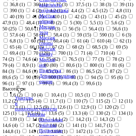
36,8 (
1
)
360 (
1
)
37 (
3
)
37,5 (
1
)
38 (
3
)
39 (
11
)
комплекты
390 (
1
)
4 (
2
)
4,2 (
1
)
4,4 (
2
)
4,5 (
12
)
4,8 (
11
)
гидромассажа
Массаж
40 (
19
)
41 (
2
)
410 (
1
)
42 (
2
)
43 (
1
)
45 (
2
)
общий
47,9 (
1
)
48,4 (
1
)
49 (
2
)
5 (
30
)
5,5 (
1
)
5,6 (
2
)
Массаж
50 (
25
)
50,6 (
1
)
55 (
3
)
56 (
5
)
56,4 (
1
)
56,6 (
1
)
тела
57,6 (
4
)
58 (
4
)
58,4 (
1
)
59 (
15
)
590 (
1
)
6 (
3
)
Массаж
6,8 (
1
)
60 (
94
)
60,4 (
4
)
61 (
4
)
610 (
4
)
62 (
1
)
спины
65 (
4
)
66 (
10
)
67 (
2
)
68 (
2
)
68,5 (
3
)
69 (
5
)
Массаж
69,4 (
1
)
70 (
120
)
700 (
1
)
71 (
4
)
710 (
4
)
шиацу
74 (
2
)
74,6 (
4
)
75 (
62
)
76,5 (
1
)
77 (
3
)
78 (
2
)
Массаж
79 (
4
)
8,9 (
1
)
80 (
80
)
80,6 (
1
)
800 (
1
)
81 (
6
)
ног
Подсветка
84 (
3
)
84,6 (
1
)
85 (
3
)
86 (
1
)
86,5 (
2
)
87 (
2
)
Дополнительные
89,6 (
5
)
90 (
49
)
900 (
1
)
93 (
1
)
94 (
5
)
95 (
6
)
опции
96 (
1
)
97 (
1
)
99 (
3
)
99,4 (
3
)
99,6 (
1
)
Высота, см
1,6 (
2
)
10 (
4
)
10,4 (
1
)
10,5 (
1
)
100 (
5
)
Унитазы
11,2 (
2
)
11,5 (
4
)
11,7 (
1
)
110 (
7
)
115 (
2
)
12 (
11
)
и
12,1 (
1
)
12,5 (
9
)
12,6 (
1
)
12,9 (
1
)
120 (
2
)
полотенцесушители
125 (
1
)
13,5 (
4
)
13,6 (
5
)
13.3 (
4
)
130 (
2
)
134 (
1
)
Унитазы
139 (
1
)
14 (
1
)
14,1 (
2
)
14,2 (
1
)
14,3 (
2
)
Напольные
14,6 (
4
)
14,7 (
2
)
140 (
2
)
141 (
1
)
141,7 (
1
)
унитазы
Подвесные
144,8 (
1
)
145 (
1
)
1468 (
1
)
1472 (
1
)
15 (
7
)