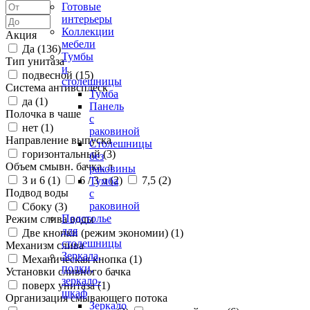
Готовые
интерьеры
Коллекции
Акция
мебели
Да (
136
)
Тумбы
Тип унитаза
и
подвесной (
15
)
столешницы
Система антивсплеск
Тумба
да (
1
)
Панель
Полочка в чаше
с
нет (
1
)
раковиной
Направление выпуска
Столешницы
горизонтальный (
3
)
без
Объем смывн. бачка, л
раковины
3 и 6 (
1
)
6 / 3 л (
2
)
7,5 (
2
)
Тумба
Подвод воды
с
раковиной
Сбоку (
3
)
Подстолье
Режим слива воды
для
Две кнопки (режим экономии) (
1
)
столешницы
Механизм слива
Зеркала,
Механическая кнопка (
1
)
полки,
Установки сливного бачка
зеркало-
поверх унитаза (
1
)
шкаф
Организация смывающего потока
Зеркало