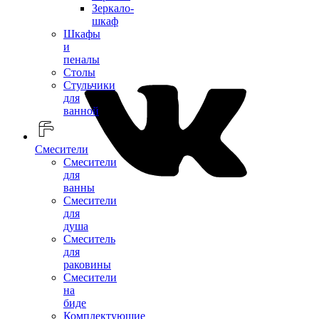
Зеркало-
шкаф
Шкафы
и
пеналы
Столы
Стульчики
для
ванной
Смесители
Смесители
для
ванны
Смесители
для
душа
Смеситель
для
раковины
Смесители
на
биде
Комплектующие