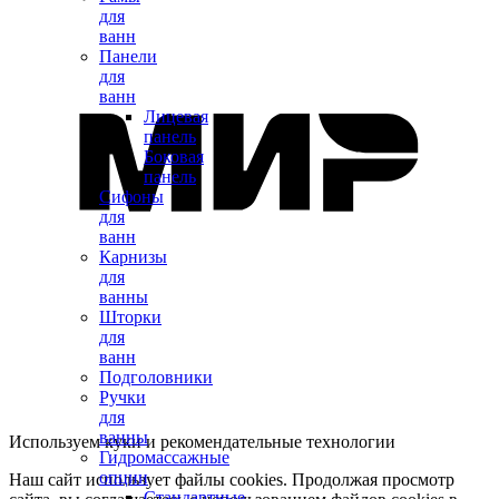
для
ванн
Панели
для
ванн
Лицевая
панель
Боковая
панель
Сифоны
для
ванн
Карнизы
для
ванны
Шторки
для
ванн
Подголовники
Ручки
для
ванны
Используем куки и рекомендательные технологии
Гидромассажные
опции
Наш сайт использует файлы cookies. Продолжая просмотр
Стандартные