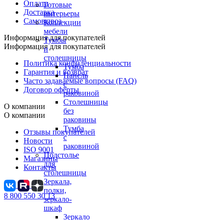
Оплата
Готовые
Доставка
интерьеры
Самовывоз
Коллекции
мебели
Информация для покупателей
Тумбы
Информация для покупателей
и
столешницы
Политика конфиденциальности
Тумба
Гарантия и возврат
Панель
Часто задаваемые вопросы (FAQ)
с
Договор оферты
раковиной
Столешницы
О компании
без
О компании
раковины
Тумба
Отзывы покупателей
с
Новости
раковиной
ISO 9001
Подстолье
Магазины
для
Контакты
столешницы
Зеркала,
полки,
8 800 550 30 13
зеркало-
шкаф
Зеркало