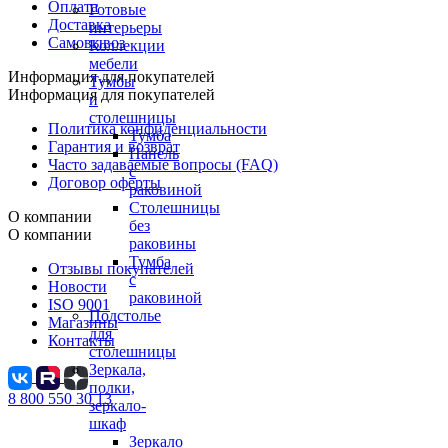
Оплата
Готовые
Доставка
интерьеры
Самовывоз
Коллекции
мебели
Информация для покупателей
Тумбы
Информация для покупателей
и
столешницы
Политика конфиденциальности
Тумба
Гарантия и возврат
Панель
Часто задаваемые вопросы (FAQ)
с
Договор оферты
раковиной
Столешницы
О компании
без
О компании
раковины
Тумба
Отзывы покупателей
с
Новости
раковиной
ISO 9001
Подстолье
Магазины
для
Контакты
столешницы
Зеркала,
полки,
8 800 550 30 13
зеркало-
шкаф
Зеркало