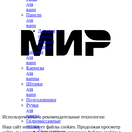
для
ванн
Панели
для
ванн
Лицевая
панель
Боковая
панель
Сифоны
для
ванн
Карнизы
для
ванны
Шторки
для
ванн
Подголовники
Ручки
для
ванны
Используем куки и рекомендательные технологии
Гидромассажные
опции
Наш сайт использует файлы cookies. Продолжая просмотр
Стандартные