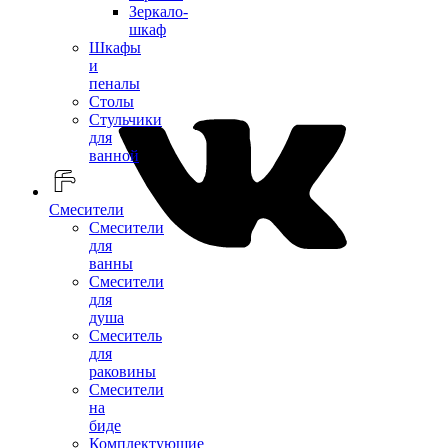
Зеркало-
шкаф
Шкафы
и
пеналы
Столы
Стульчики
для
ванной
Смесители
Смесители
для
ванны
Смесители
для
душа
Смеситель
для
раковины
Смесители
на
биде
Комплектующие