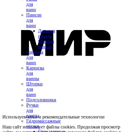
для
ванн
Панели
для
ванн
Лицевая
панель
Боковая
панель
Сифоны
для
ванн
Карнизы
для
ванны
Шторки
для
ванн
Подголовники
Ручки
для
ванны
Используем куки и рекомендательные технологии
Гидромассажные
опции
Наш сайт использует файлы cookies. Продолжая просмотр
Стандартные