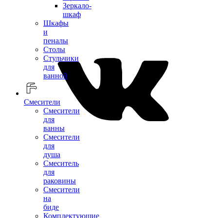
Зеркало-
шкаф
Шкафы
и
пеналы
Столы
Стульчики
для
ванной
Смесители
Смесители
для
ванны
Смесители
для
душа
Смеситель
для
раковины
Смесители
на
биде
Комплектующие