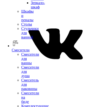
Зеркало-
шкаф
Шкафы
и
пеналы
Столы
Стульчики
для
ванной
Смесители
Смесители
для
ванны
Смесители
для
душа
Смеситель
для
раковины
Смесители
на
биде
Комплектующие