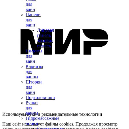
для
ванн
Панели
для
ванн
Лицевая
панель
Боковая
панель
Сифоны
для
ванн
Карнизы
для
ванны
Шторки
для
ванн
Подголовники
Ручки
для
ванны
Используем куки и рекомендательные технологии
Гидромассажные
опции
Наш сайт использует файлы cookies. Продолжая просмотр
Стандартные