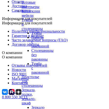
Оплата
Готовые
Доставка
интерьеры
Самовывоз
Коллекции
мебели
Информация для покупателей
Тумбы
Информация для покупателей
и
столешницы
Политика конфиденциальности
Тумба
Гарантия и возврат
Панель
Часто задаваемые вопросы (FAQ)
с
Договор оферты
раковиной
Столешницы
О компании
без
О компании
раковины
Тумба
Отзывы покупателей
с
Новости
раковиной
ISO 9001
Подстолье
Магазины
для
Контакты
столешницы
Зеркала,
полки,
8 800 550 30 13
зеркало-
шкаф
Зеркало