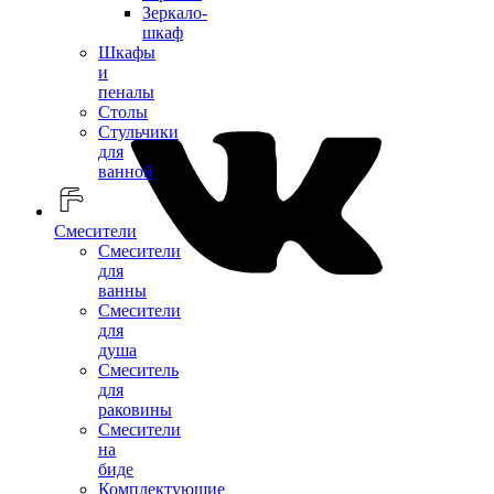
Зеркало-
шкаф
Шкафы
и
пеналы
Столы
Стульчики
для
ванной
Смесители
Смесители
для
ванны
Смесители
для
душа
Смеситель
для
раковины
Смесители
на
биде
Комплектующие