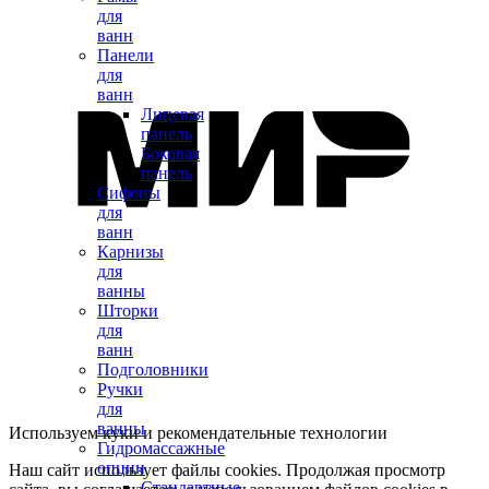
для
ванн
Панели
для
ванн
Лицевая
панель
Боковая
панель
Сифоны
для
ванн
Карнизы
для
ванны
Шторки
для
ванн
Подголовники
Ручки
для
ванны
Используем куки и рекомендательные технологии
Гидромассажные
опции
Наш сайт использует файлы cookies. Продолжая просмотр
Стандартные