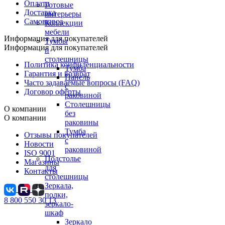
Оплата
Готовые
Доставка
интерьеры
Самовывоз
Коллекции
мебели
Информация для покупателей
Тумбы
Информация для покупателей
и
столешницы
Политика конфиденциальности
Тумба
Гарантия и возврат
Панель
Часто задаваемые вопросы (FAQ)
с
Договор оферты
раковиной
Столешницы
О компании
без
О компании
раковины
Тумба
Отзывы покупателей
с
Новости
раковиной
ISO 9001
Подстолье
Магазины
для
Контакты
столешницы
Зеркала,
полки,
8 800 550 30 13
зеркало-
шкаф
Зеркало