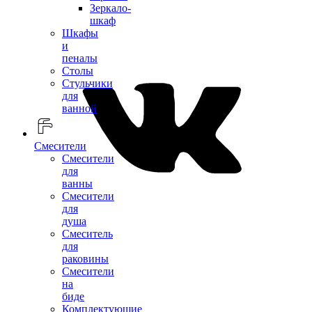
Зеркало-
шкаф
Шкафы
и
пеналы
Столы
Стульчики
для
ванной
Смесители
Смесители
для
ванны
Смесители
для
душа
Смеситель
для
раковины
Смесители
на
биде
Комплектующие