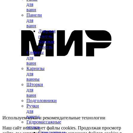
для
ванн
Панели
для
ванн
Лицевая
панель
Боковая
панель
Сифоны
для
ванн
Карнизы
для
ванны
Шторки
для
ванн
Подголовники
Ручки
для
ванны
Используем куки и рекомендательные технологии
Гидромассажные
опции
Наш сайт использует файлы cookies. Продолжая просмотр
Стандартные