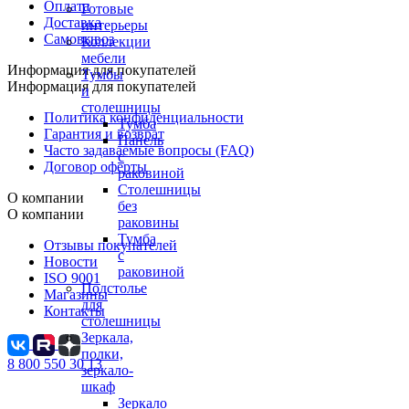
Оплата
Готовые
Доставка
интерьеры
Самовывоз
Коллекции
мебели
Информация для покупателей
Тумбы
Информация для покупателей
и
столешницы
Политика конфиденциальности
Тумба
Гарантия и возврат
Панель
Часто задаваемые вопросы (FAQ)
с
Договор оферты
раковиной
Столешницы
О компании
без
О компании
раковины
Тумба
Отзывы покупателей
с
Новости
раковиной
ISO 9001
Подстолье
Магазины
для
Контакты
столешницы
Зеркала,
полки,
8 800 550 30 13
зеркало-
шкаф
Зеркало