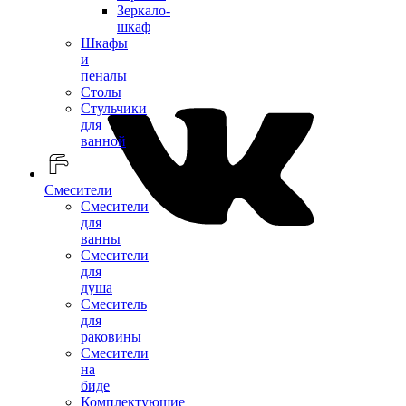
Зеркало-
шкаф
Шкафы
и
пеналы
Столы
Стульчики
для
ванной
Смесители
Смесители
для
ванны
Смесители
для
душа
Смеситель
для
раковины
Смесители
на
биде
Комплектующие