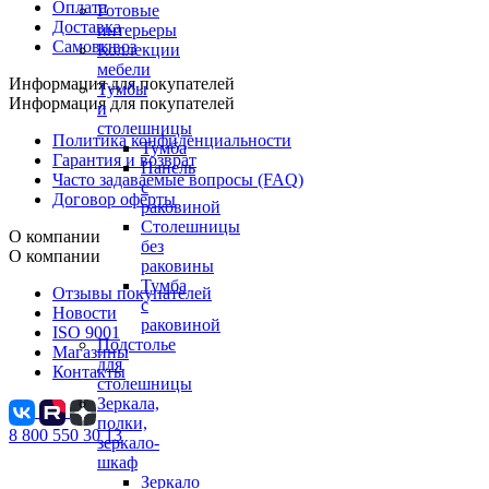
Оплата
Готовые
Доставка
интерьеры
Самовывоз
Коллекции
мебели
Информация для покупателей
Тумбы
Информация для покупателей
и
столешницы
Политика конфиденциальности
Тумба
Гарантия и возврат
Панель
Часто задаваемые вопросы (FAQ)
с
Договор оферты
раковиной
Столешницы
О компании
без
О компании
раковины
Тумба
Отзывы покупателей
с
Новости
раковиной
ISO 9001
Подстолье
Магазины
для
Контакты
столешницы
Зеркала,
полки,
8 800 550 30 13
зеркало-
шкаф
Зеркало