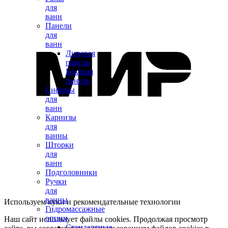
для
ванн
Панели
для
ванн
Лицевая
панель
Боковая
панель
Сифоны
для
ванн
Карнизы
для
ванны
Шторки
для
ванн
Подголовники
Ручки
для
ванны
Используем куки и рекомендательные технологии
Гидромассажные
опции
Наш сайт использует файлы cookies. Продолжая просмотр
Стандартные