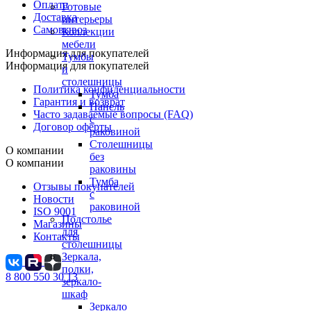
Оплата
Готовые
Доставка
интерьеры
Самовывоз
Коллекции
мебели
Информация для покупателей
Тумбы
Информация для покупателей
и
столешницы
Политика конфиденциальности
Тумба
Гарантия и возврат
Панель
Часто задаваемые вопросы (FAQ)
с
Договор оферты
раковиной
Столешницы
О компании
без
О компании
раковины
Тумба
Отзывы покупателей
с
Новости
раковиной
ISO 9001
Подстолье
Магазины
для
Контакты
столешницы
Зеркала,
полки,
8 800 550 30 13
зеркало-
шкаф
Зеркало