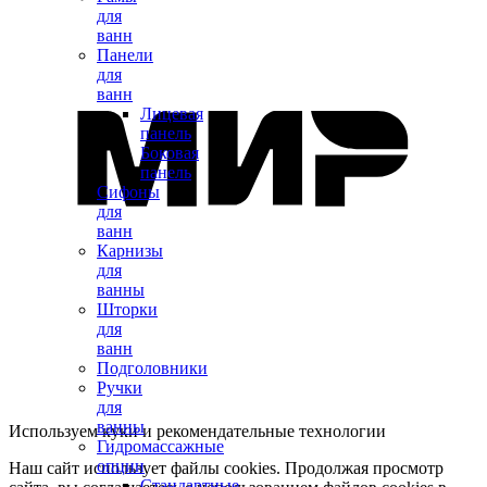
для
ванн
Панели
для
ванн
Лицевая
панель
Боковая
панель
Сифоны
для
ванн
Карнизы
для
ванны
Шторки
для
ванн
Подголовники
Ручки
для
ванны
Используем куки и рекомендательные технологии
Гидромассажные
опции
Наш сайт использует файлы cookies. Продолжая просмотр
Стандартные