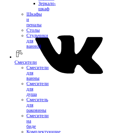
Зеркало-
шкаф
Шкафы
и
пеналы
Столы
Стульчики
для
ванной
Смесители
Смесители
для
ванны
Смесители
для
душа
Смеситель
для
раковины
Смесители
на
биде
Комплектующие