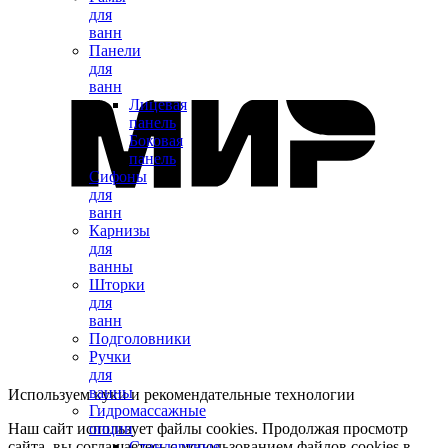
для
ванн
Панели
для
ванн
Лицевая
панель
Боковая
панель
Сифоны
для
ванн
Карнизы
для
ванны
Шторки
для
ванн
Подголовники
Ручки
для
ванны
Используем куки и рекомендательные технологии
Гидромассажные
Наш сайт использует файлы cookies. Продолжая просмотр
опции
сайта, вы соглашаетесь с использованием файлов cookies в
Стандартные