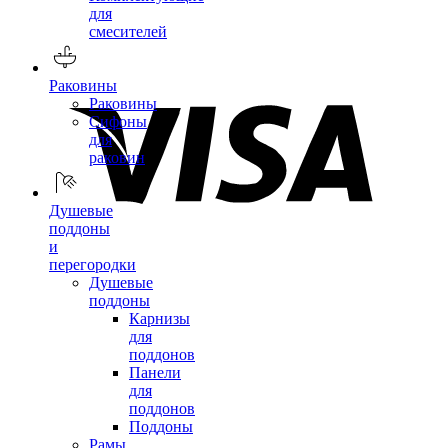
для
смесителей
Раковины
Раковины
Сифоны
для
раковин
Душевые
поддоны
и
перегородки
Душевые
поддоны
Карнизы
для
поддонов
Панели
для
поддонов
Поддоны
Рамы