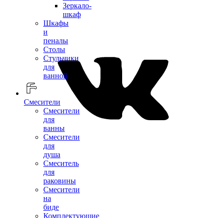
Зеркало-
шкаф
Шкафы
и
пеналы
Столы
Стульчики
для
ванной
Смесители
Смесители
для
ванны
Смесители
для
душа
Смеситель
для
раковины
Смесители
на
биде
Комплектующие