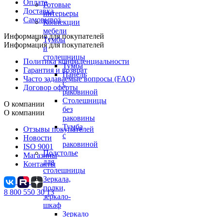
Оплата
Готовые
Доставка
интерьеры
Самовывоз
Коллекции
мебели
Информация для покупателей
Тумбы
Информация для покупателей
и
столешницы
Политика конфиденциальности
Тумба
Гарантия и возврат
Панель
Часто задаваемые вопросы (FAQ)
с
Договор оферты
раковиной
Столешницы
О компании
без
О компании
раковины
Тумба
Отзывы покупателей
с
Новости
раковиной
ISO 9001
Подстолье
Магазины
для
Контакты
столешницы
Зеркала,
полки,
8 800 550 30 13
зеркало-
шкаф
Зеркало