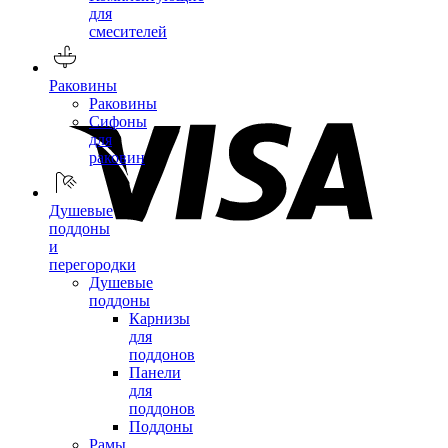
для
смесителей
Раковины
Раковины
Сифоны
для
раковин
Душевые
поддоны
и
перегородки
Душевые
поддоны
Карнизы
для
поддонов
Панели
для
поддонов
Поддоны
Рамы