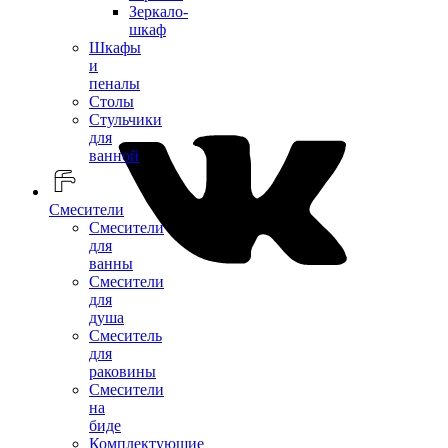
Зеркало-
шкаф
Шкафы
и
пеналы
Столы
Стульчики
для
ванной
Смесители
Смесители
для
ванны
Смесители
для
душа
Смеситель
для
раковины
Смесители
на
биде
Комплектующие