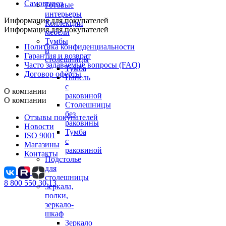
Самовывоз
Готовые
интерьеры
Информация для покупателей
Коллекции
Информация для покупателей
мебели
Тумбы
Политика конфиденциальности
и
Гарантия и возврат
столешницы
Часто задаваемые вопросы (FAQ)
Тумба
Договор оферты
Панель
с
О компании
раковиной
О компании
Столешницы
без
Отзывы покупателей
раковины
Новости
Тумба
ISO 9001
с
Магазины
раковиной
Контакты
Подстолье
для
столешницы
8 800 550 30 13
Зеркала,
полки,
зеркало-
шкаф
Зеркало