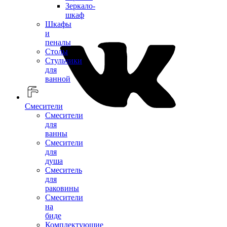
Зеркало-
шкаф
Шкафы
и
пеналы
Столы
Стульчики
для
ванной
Смесители
Смесители
для
ванны
Смесители
для
душа
Смеситель
для
раковины
Смесители
на
биде
Комплектующие