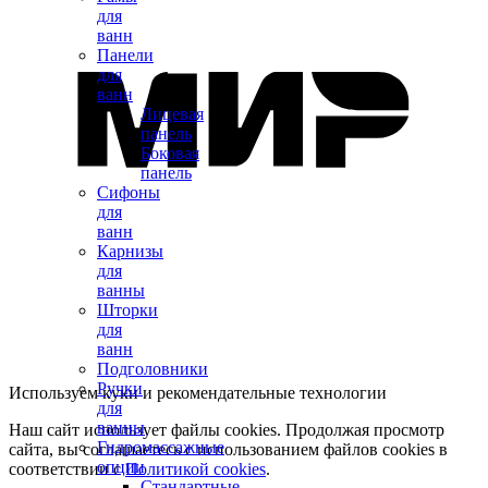
для
ванн
Панели
для
ванн
Лицевая
панель
Боковая
панель
Сифоны
для
ванн
Карнизы
для
ванны
Шторки
для
ванн
Подголовники
Ручки
Используем куки и рекомендательные технологии
для
ванны
Наш сайт использует файлы cookies. Продолжая просмотр
Гидромассажные
сайта, вы соглашаетесь с использованием файлов cookies в
опции
соответствии с
Политикой cookies
.
Стандартные