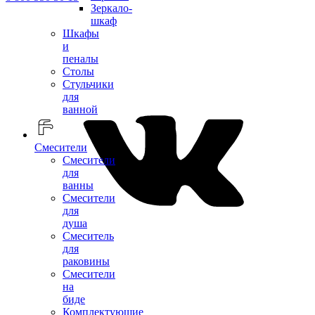
Зеркало-
шкаф
Шкафы
и
пеналы
Столы
Стульчики
для
ванной
Смесители
Смесители
для
ванны
Смесители
для
душа
Смеситель
для
раковины
Смесители
на
биде
Комплектующие