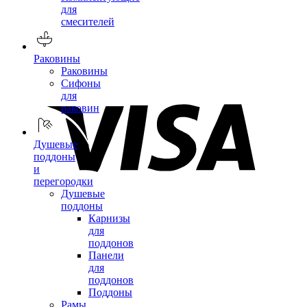
для
смесителей
Раковины
Раковины
Сифоны
для
раковин
Душевые
поддоны
и
перегородки
Душевые
поддоны
Карнизы
для
поддонов
Панели
для
поддонов
Поддоны
Рамы