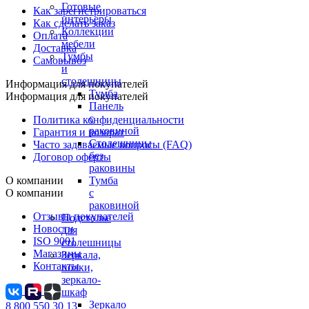
Готовые
Как зарегистрироваться
интерьеры
Как сделать заказ
Коллекции
Оплата
мебели
Доставка
Тумбы
Самовывоз
и
столешницы
Информация для покупателей
Тумба
Информация для покупателей
Панель
с
Политика конфиденциальности
раковиной
Гарантия и возврат
Столешницы
Часто задаваемые вопросы (FAQ)
без
Договор оферты
раковины
О компании
Тумба
О компании
с
раковиной
Отзывы покупателей
Подстолье
Новости
для
ISO 9001
столешницы
Магазины
Зеркала,
Контакты
полки,
зеркало-
шкаф
Зеркало
8 800 550 30 13