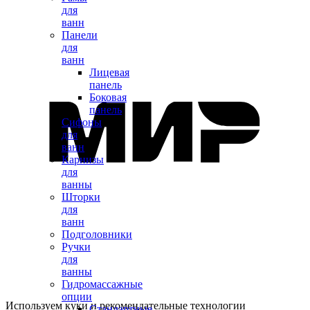
для
ванн
Панели
для
ванн
Лицевая
панель
Боковая
панель
Сифоны
для
ванн
Карнизы
для
ванны
Шторки
для
ванн
Подголовники
Ручки
для
ванны
Гидромассажные
опции
Используем куки и рекомендательные технологии
Стандартные