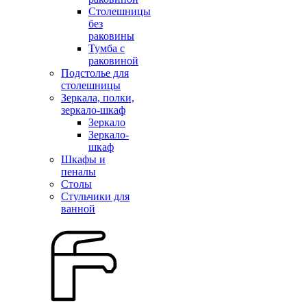
Столешницы
без
раковины
Тумба с
раковиной
Подстолье для
столешницы
Зеркала, полки,
зеркало-шкаф
Зеркало
Зеркало-
шкаф
Шкафы и
пеналы
Столы
Стульчики для
ванной