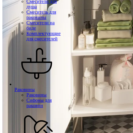
Смесители для
душа
Смеситель для
раковины
Смесители на
биде
Комплектующие
для смесителей
Раковины
Раковины
Сифоны для
раковин