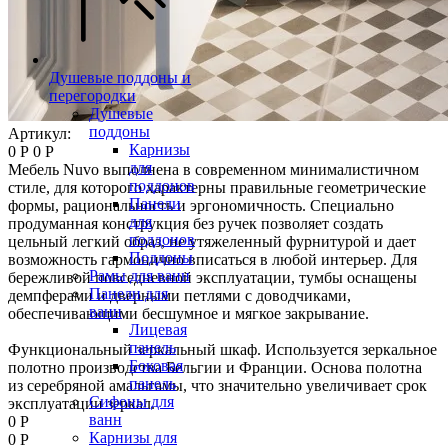
Душевые поддоны и
перегородки
Душевые
поддоны
Артикул:
Карнизы
0 Р
0 Р
для
Мебель Nuvo выполнена в современном минималистичном
поддонов
стиле, для которого характерны правильные геометрические
Панели
формы, рациональность и эргономичность. Специально
для
продуманная конструкция без ручек позволяет создать
поддонов
цельный легкий образ, не утяжеленный фурнитурой и дает
Поддоны
возможность гармонично вписаться в любой интерьер. Для
Рамы для ванн
бережливой повседневной эксплуатации, тумбы оснащены
Панели для
демпферами и дверными петлями с доводчиками,
ванн
обеспечивающими бесшумное и мягкое закрывание.
Лицевая
панель
Функциональный зеркальный шкаф. Используется зеркальное
Боковая
полотно производства Бельгии и Франции. Основа полотна
панель
из серебряной амальгамы, что значительно увеличивает срок
Сифоны для
эксплуатации зеркал.
ванн
0 Р
Карнизы для
0 Р