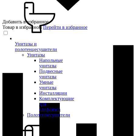
Добавить в избранное
Товар в избранном
Перейти в избранное
Унитазы и
полотенцесушители
Унитазы
Напольные
унитазы
Подвесные
унитазы
Умные
унитазы
Инсталляции
Комплектующие
для
санфаянса
Полотенцесушители