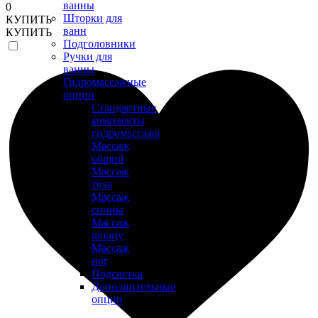
ванны
0
Шторки для
КУПИТЬ
ванн
КУПИТЬ
Подголовники
Ручки для
ванны
Гидромассажные
опции
Стандартные
комплекты
гидромассажа
Массаж
общий
Массаж
тела
Массаж
спины
Массаж
шиацу
Массаж
ног
Подсветка
Дополнительные
опции