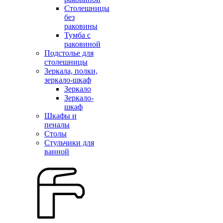
Столешницы
без
раковины
Тумба с
раковиной
Подстолье для
столешницы
Зеркала, полки,
зеркало-шкаф
Зеркало
Зеркало-
шкаф
Шкафы и
пеналы
Столы
Стульчики для
ванной