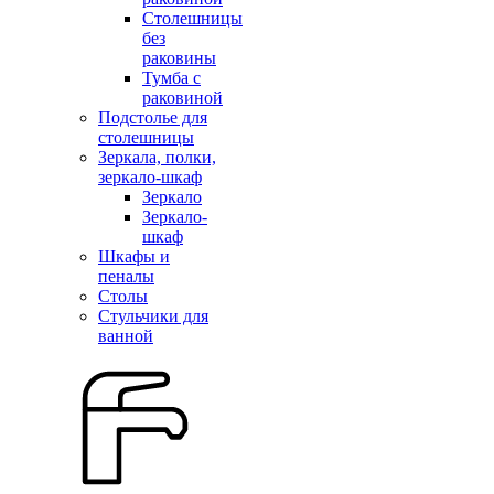
Столешницы
без
раковины
Тумба с
раковиной
Подстолье для
столешницы
Зеркала, полки,
зеркало-шкаф
Зеркало
Зеркало-
шкаф
Шкафы и
пеналы
Столы
Стульчики для
ванной