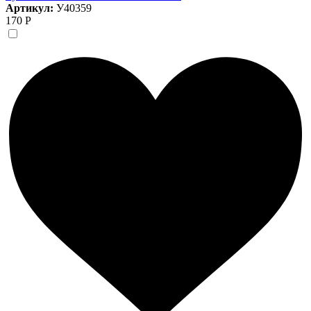
Артикул:
У40359
170 Р