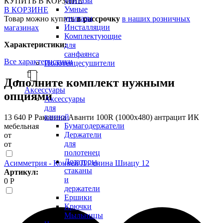
унитазы
КУПИТЬ
В КОРЗИНЕ
Умные
В КОРЗИНЕ
унитазы
Товар можно купить
в рассрочку
в наших розничных
Инсталляции
магазинах
Комплектующие
Характеристики:
для
санфаянса
Все характеристики
Полотенцесушители
Дополните комплект нужными
Аксессуары
опциями
Аксессуары
для
ванной
13 640 Р
Раковина Аванти 100R (1000х480) антрацит ИК
Бумагодержатели
мебельная
Держатели
от
для
от
полотенец
Дозаторы,
Асимметрия - Конвей Л - спина Шиацу 12
стаканы
Артикул:
и
0 Р
держатели
Ершики
Крючки
Мыльницы