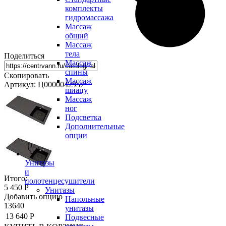
комплекты
гидромассажа
Массаж
общий
Массаж
тела
Поделиться
Массаж
спины
Скопировать
Массаж
Артикул: Ц0000042957
шиацу
Массаж
ног
Подсветка
Дополнительные
опции
Унитазы
и
Итого:
полотенцесушители
5 450 Р
Унитазы
Добавить опцию
Напольные
13640
унитазы
13 640 Р
Подвесные