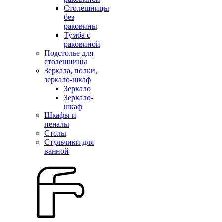
Столешницы
без
раковины
Тумба с
раковиной
Подстолье для
столешницы
Зеркала, полки,
зеркало-шкаф
Зеркало
Зеркало-
шкаф
Шкафы и
пеналы
Столы
Стульчики для
ванной