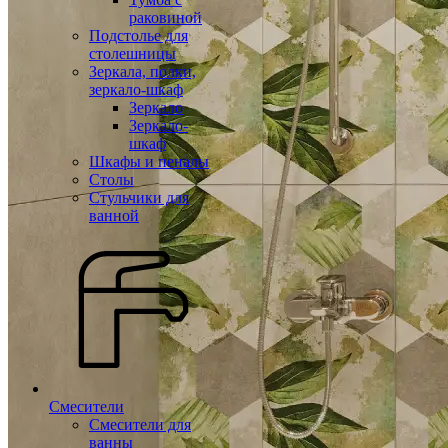
раковиной
Подстолье для
столешницы
Зеркала, полки,
зеркало-шкаф
Зеркало
Зеркало-
шкаф
Шкафы и пеналы
Столы
Стульчики для
ванной
Смесители
Смесители для
ванны