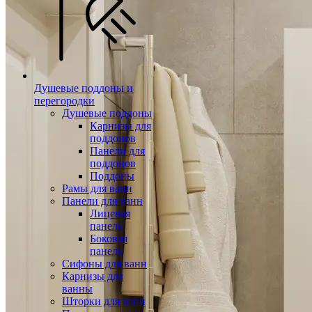
Душевые поддоны и
перегородки
Душевые поддоны
Карнизы для
поддонов
Панели для
поддонов
Поддоны
Рамы для ванн
Панели для ванн
Лицевая
панель
Боковая
панель
Сифоны для ванн
Карнизы для
ванны
Шторки для ванн