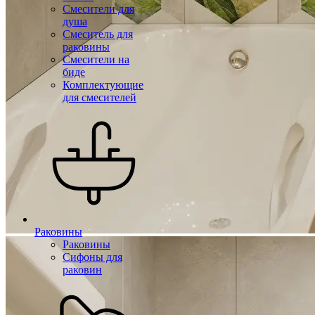
Смесители для
душа
Смеситель для
раковины
Смесители на
биде
Комплектующие
для смесителей
Раковины
Раковины
Сифоны для
раковин