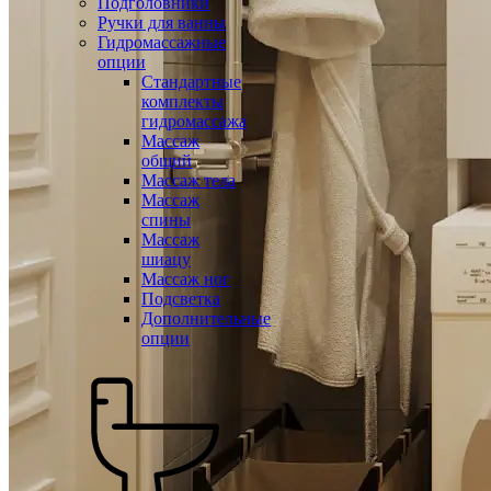
Подголовники
Ручки для ванны
Гидромассажные
опции
Стандартные
комплекты
гидромассажа
Массаж
общий
Массаж тела
Массаж
спины
Массаж
шиацу
Массаж ног
Подсветка
Дополнительные
опции