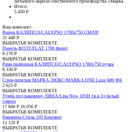
литьевого акрила собственного производства 1Марка.
Итого:
5 450 Р
Ваш комплект
Ванна КАЛИПСО/CALYPSO 1700х750 СМ/ПР
31 440 Р
ВЫБРАТЬ
В КОМПЛЕКТЕ
Панель ФЛЭТ/FLAT 1700 фронт
8 170 Р
ВЫБРАТЬ
В КОМПЛЕКТЕ
Рама разборная КАЛИПСО/CALYPSO 1700х750 ручка
8 330 Р
ВЫБРАТЬ
В КОМПЛЕКТЕ
Слив-перелив МАРКА ЛЮКС/MARKA ONE Luxe 600 ФК
2 625 Р
ВЫБРАТЬ
В КОМПЛЕКТЕ
Тумба под раковину ЛИНА/Lina New 105Н 1в.я 3д белый
глянец
17 840 Р
16 056 Р
ВЫБРАТЬ
В КОМПЛЕКТЕ
Раковина Стиль 105 Кировит
12 120 Р
ВЫБРАТЬ
В КОМПЛЕКТЕ