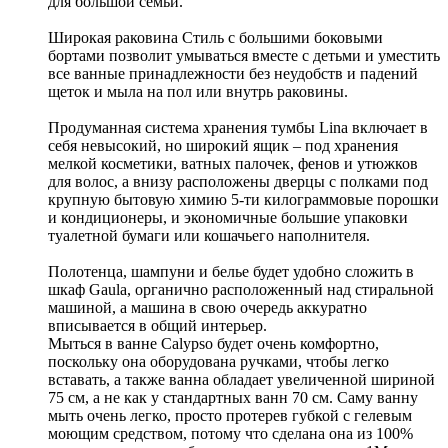
для большой семьи.
Широкая раковина Стиль с большими боковыми
бортами позволит умываться вместе с детьми и уместить
все ванные принадлежности без неудобств и падений
щеток и мыла на пол или внутрь раковины.
Продуманная система хранения тумбы Lina включает в
себя невысокий, но широкий ящик – под хранения
мелкой косметики, ватных палочек, фенов и утюжков
для волос, а внизу расположены дверцы с полками под
крупную бытовую химию 5-ти килограммовые порошки
и кондиционеры, и экономичные большие упаковки
туалетной бумаги или кошачьего наполнителя.
Полотенца, шампуни и белье будет удобно сложить в
шкаф Gaula, органично расположенный над стиральной
машиной, а машина в свою очередь аккуратно
вписывается в общий интерьер.
Мыться в ванне Calypso будет очень комфортно,
поскольку она оборудована ручками, чтобы легко
вставать, а также ванна обладает увеличенной шириной
75 см, а не как у стандартных ванн 70 см. Саму ванну
мыть очень легко, просто протерев губкой с гелевым
моющим средством, потому что сделана она из 100%