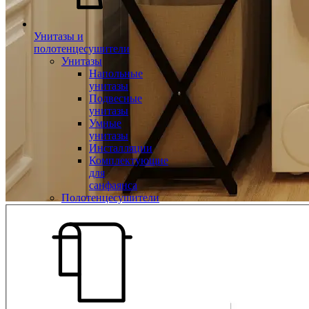
Унитазы и
полотенцесушители
Унитазы
Напольные
унитазы
Подвесные
унитазы
Умные
унитазы
Инсталляции
Комплектующие
для
санфаянса
Полотенцесушители