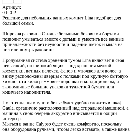
Артикул:
0 Р
0 Р
Решение для небольших ванных комнат Lina подойдет для
большой семьи.
Широкая раковина Стиль с большими боковыми бортами
позволит умываться вместе с детьми и уместить все ванные
принадлежности без неудобств и падений щеток и мыла на
пол или внутрь раковины.
Продуманная система хранения тумбы Lina включает в себя
невысокий, но широкий ящик – под хранения мелкой
косметики, ватных палочек, фенов и утюжков для волос, а
внизу расположены дверцы с полками под крупную бытовую
химию 5-ти килограммовые порошки и кондиционеры, и
экономичные большие упаковки туалетной бумаги или
кошачьего наполнителя.
Полотенца, шампуни и белье будет удобно сложить в шкаф
Gaula, органично расположенный над стиральной машиной, а
машина в свою очередь аккуратно вписывается в общий
интерьер.
Мыться в ванне Calypso будет очень комфортно, поскольку
она оборудована ручками, чтобы легко вставать, а также ванна