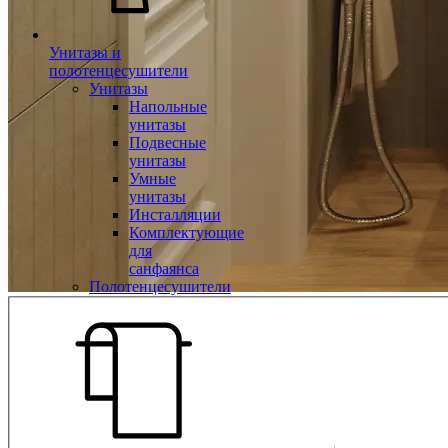
Унитазы и
полотенцесушители
Унитазы
Напольные
унитазы
Подвесные
унитазы
Умные
унитазы
Инсталляции
Комплектующие
для
санфаянса
Полотенцесушители