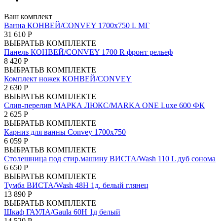
Ваш комплект
Ванна КОНВЕЙ/CONVEY 1700х750 L МГ
31 610 Р
ВЫБРАТЬ
В КОМПЛЕКТЕ
Панель КОНВЕЙ/CONVEY 1700 R фронт рельеф
8 420 Р
ВЫБРАТЬ
В КОМПЛЕКТЕ
Комплект ножек КОНВЕЙ/CONVEY
2 630 Р
ВЫБРАТЬ
В КОМПЛЕКТЕ
Слив-перелив МАРКА ЛЮКС/MARKA ONE Luxe 600 ФК
2 625 Р
ВЫБРАТЬ
В КОМПЛЕКТЕ
Карниз для ванны Convey 1700x750
6 059 Р
ВЫБРАТЬ
В КОМПЛЕКТЕ
Столешница под стир.машину ВИСТА/Wash 110 L дуб сонома
6 650 Р
ВЫБРАТЬ
В КОМПЛЕКТЕ
Тумба ВИСТА/Wash 48Н 1д. белый глянец
13 890 Р
ВЫБРАТЬ
В КОМПЛЕКТЕ
Шкаф ГАУЛА/Gaula 60Н 1д белый
14 520 Р