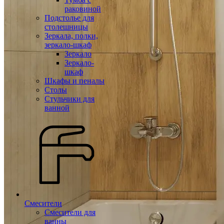
раковиной
Подстолье для
столешницы
Зеркала, полки,
зеркало-шкаф
Зеркало
Зеркало-
шкаф
Шкафы и пеналы
Столы
Стульчики для
ванной
Смесители
Смесители для
ванны