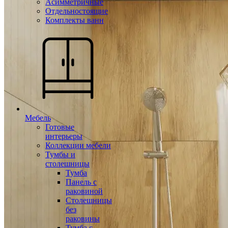
Асимметричные
Отдельностоящие
Комплекты ванн
Мебель
Готовые
интерьеры
Коллекции мебели
Тумбы и
столешницы
Тумба
Панель с
раковиной
Столешницы
без
раковины
Тумба с