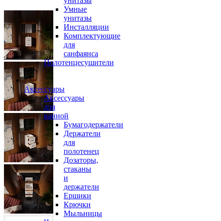
унитазы
Умные
унитазы
Инсталляции
Комплектующие
для
санфаянса
Полотенцесушители
Аксессуары
Аксессуары
для
ванной
Бумагодержатели
Держатели
для
полотенец
Дозаторы,
стаканы
и
держатели
Ершики
Крючки
Мыльницы