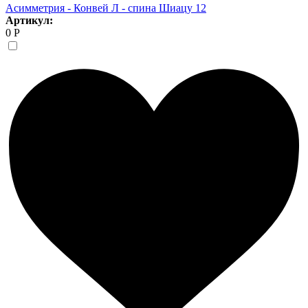
Асимметрия - Конвей Л - спина Шиацу 12
Артикул:
0 Р