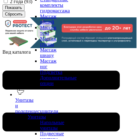
2 года (
93
)
комплекты
гидромассажа
Массаж
общий
Массаж
тела
Массаж
спины
Массаж
Вид каталога
шиацу
Массаж
ног
Подсветка
Дополнительные
опции
Унитазы
и
полотенцесушители
Унитазы
Напольные
унитазы
Подвесные