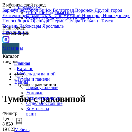
Выберите свой город
Гидромассаж
Барнаул
Белгород
Бийск
Волгоград
Воронеж
Другой город
Что такое гидромассаж?
Екатеринбург
Ижевск
Казань
Нижний Новгород
Новокузнецк
Собрать гидромассажную ванну
Новосибирск
Оренбург
Пермь
Самара
Тольятти
Томск
Тюмень
Чебоксары
Ярославль
Ваш город:
Перезвонить
Новосибирск
Магазины
Каталог
товаров
Главная
-
Каталог
-
Мебель для ванной
-
Тумбы и панели
Ванны
- Тумбы с раковиной
Прямоугольные
Угловые
Тумбы с раковиной
Асимметричные
Отдельностоящие
Комплекты
Фильтр
ванн
Цена
8 820
19 823
Мебель