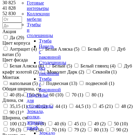
30 825
Готовые
41 828
интерьеры
52 830
Коллекции
мебели
Тумбы
и
Акция
столешницы
Да (
29
)
Тумба
Цвет корпуса
Панель
Антрацит (
4
)
Белая Аляска (
5
)
Белый (
8
)
Дуб
с
ватан (
5
)
раковиной
Цвет фасада
Столешницы
Белая Аляска (
6
)
Белый (
5
)
Белый глянец (
4
)
Дуб
без
крафт золотой (
2
)
Монолит Дарк (
2
)
Секвойя (
1
)
раковины
Монтаж
Тумба
напольная (
5
)
Подвесная (
13
)
подвесной (
1
)
с
Общая ширина, см
раковиной
40 (
8
)
50 (
9
)
60 (
10
)
70 (
1
)
80 (
1
)
Подстолье
Длина, см
для
столешницы
35,15 (
1
)
40 (
2
)
44 (
1
)
44,5 (
1
)
45 (
21
)
48 (
2
)
Зеркала,
90 (
1
)
полки,
Ширина, см
зеркало-
100 (
12
)
39 (
9
)
40 (
6
)
45 (
1
)
49 (
2
)
50 (
10
)
шкаф
59 (
3
)
60 (
34
)
70 (
16
)
79 (
2
)
80 (
13
)
90 (
2
)
Зеркало