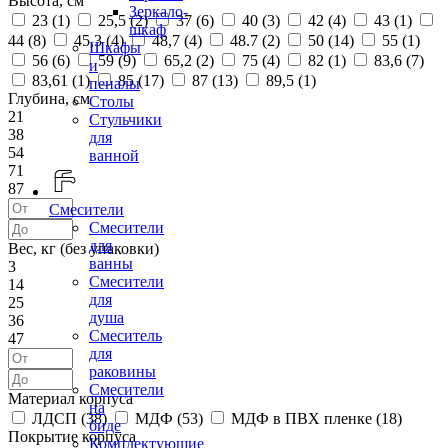
Высота, см
Зеркало-
23 (
1
)
25,5 (
2
)
37 (
6
)
40 (
3
)
42 (
4
)
43 (
1
)
шкаф
44 (
8
)
45,3 (
4
)
48,7 (
4
)
48.7 (
2
)
50 (
14
)
55 (
1
)
Шкафы
56 (
6
)
59 (
9
)
65,2 (
2
)
75 (
4
)
82 (
1
)
83,6 (
7
)
и
83,61 (
1
)
85 (
17
)
87 (
13
)
89,5 (
1
)
пеналы
Глубина, см
Столы
21
Стульчики
38
для
54
ванной
71
87
Смесители
Смесители
для
Вес, кг (без упаковки)
ванны
3
Смесители
14
для
25
душа
36
Смеситель
47
для
раковины
Смесители
Материал корпуса
на
ЛДСП (
38
)
МДФ (
53
)
МДФ в ПВХ пленке (
18
)
биде
Покрытие корпуса
Комплектующие