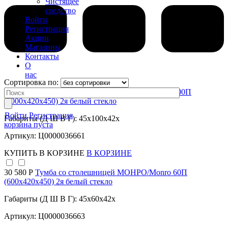
Чистящее
средство
Войти
Регистрация
Акции
Магазины
Контакты
О
нас
Сортировка по:
38 960 Р
Тумба со столешницей МОНРО/Monro 100П
(1000х420х450) 2я белый стекло
Войти
Регистрация
Габариты (Д Ш В Г): 45x100x42x
корзина пуста
Артикул: Ц0000036661
КУПИТЬ
В КОРЗИНЕ
В КОРЗИНЕ
30 580 Р
Тумба со столешницей МОНРО/Monro 60П
(600х420х450) 2я белый стекло
Габариты (Д Ш В Г): 45x60x42x
Артикул: Ц0000036663