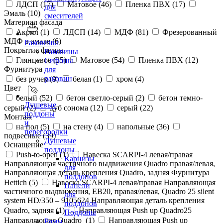
ЛДСП (
17
)
Матовое (
46
)
Пленка ПВХ (
17
)
для
Эмаль (
10
)
смесителей
Материал фасада
Акрил (
1
)
ЛДСП (
14
)
МДФ (
81
)
Фрезерованный
МДФ в эмале (
6
)
Раковины
Покрытие фасада
Раковины
Глянцевое (
25
)
Матовое (
54
)
Пленка ПВХ (
12
)
Сифоны
Фурнитура
для
раковин
без ручек (
9
)
белая (
1
)
хром (
4
)
Цвет
белый (
52
)
бетон светло-серый (
2
)
бетон темно-
Душевые
серый (
2
)
дуб сонома (
12
)
серый (
22
)
поддоны
Монтаж
и
на пол (
5
)
на стену (
4
)
напольные (
36
)
перегородки
подвесные (
39
)
Душевые
Оснащение
поддоны
Push-to-open (
1
)
Навеска SCARPI-4 левая/правая
Карнизы
Направляющая частичного выдвижения Quadro правая/левая,
для
Направляющая деталь крепления Quadro, задняя Фурнитура
поддонов
Hettich (
5
)
Навеска SCARPI-4 левая/правая Направляющая
Панели
частичного выдвижения, ЕВ20, правая/левая, Quadro 25 silent
для
system HD/350 – 9105624 Направляющая деталь крепления
поддонов
Quadro, задняя (
1
)
Направляющая Push up Quadro25
Поддоны
Направляющая Quadro (
1
)
Направляющая Push up
Рамы