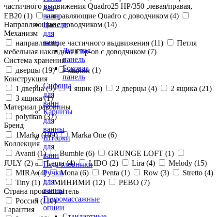
частичного выдвижения Quadro25 НР/350 ,левая/правая,
для
ЕВ20 (
1
)
направляющие Quadro с доводчиком (
4
)
ванн
Направляющие с доводчиком (
14
)
Панели
Механизм
для
ванн
направляющие частичного выдвижения (
11
)
Петля
Лицевая
мебельная накладная Clip-on с доводчиком (
7
)
панель
Система хранения
Боковая
дверцы (
19
)
ящики (
1
)
панель
Конструкция
Сифоны
1 дверца (
9
)
1 ящик (
8
)
2 дверцы (
4
)
2 ящика (
21
)
для
3 ящика (
1
)
ванн
Материал раковины
Карнизы
polytitan (
37
)
для
Бренд
ванны
1Marka (
109
)
Marka One (
6
)
Шторки
Коллекция
для
Avanti (
1
)
Bumble (
6
)
GRUNGE LOFT (
1
)
ванн
JULY (
2
)
Laura (
4
)
LIDO (
2
)
Lira (
4
)
Melody (
15
)
Подголовники
MIRA (
4
)
Mona (
6
)
Penta (
1
)
Row (
3
)
Stretto (
4
)
Ручки
для
Tiny (
1
)
МИНИМИ (
12
)
РЕВО (
7
)
ванны
Страна производитель
Гидромассажные
Россия (
110
)
опции
Гарантия
Стандартные