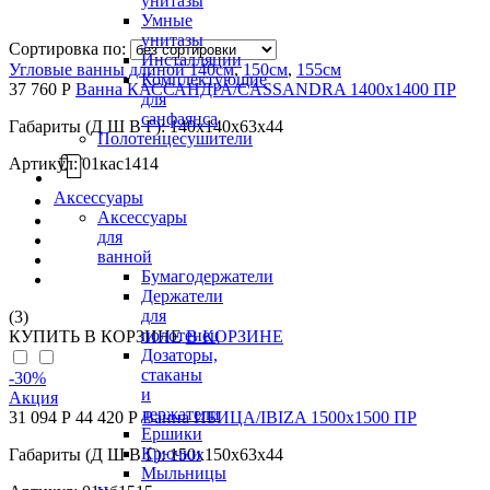
унитазы
Умные
унитазы
Сортировка по:
Инсталляции
Угловые ванны длиной 140см
,
150см
,
155см
Комплектующие
37 760 Р
Ванна КАССАНДРА/CASSANDRA 1400х1400 ПР
для
санфаянса
Габариты (Д Ш В Г): 140x140x63x44
Полотенцесушители
Артикул: 01кас1414
Аксессуары
Аксессуары
для
ванной
Бумагодержатели
Держатели
для
(3)
полотенец
КУПИТЬ
В КОРЗИНЕ
В КОРЗИНЕ
Дозаторы,
стаканы
-30
%
и
Акция
держатели
31 094 Р
44 420 Р
Ванна ИБИЦА/IBIZA 1500х1500 ПР
Ершики
Крючки
Габариты (Д Ш В Г): 150x150x63x44
Мыльницы