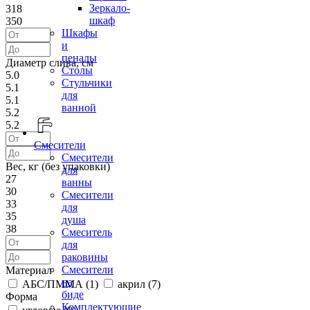
Зеркало-
318
шкаф
350
Шкафы
и
пеналы
Диаметр слива, см
Столы
5.0
Стульчики
5.1
для
5.1
ванной
5.2
5.2
Смесители
Смесители
Вес, кг (без упаковки)
для
27
ванны
30
Смесители
33
для
35
душа
38
Смеситель
для
раковины
Смесители
Материал
на
АБС/ПММА (
1
)
акрил (
7
)
биде
Форма
Комплектующие