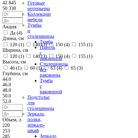
42 845
Готовые
50 330
интерьеры
Коллекции
мебели
Тумбы
Акция
и
Да (
4
)
столешницы
Длина, см
Тумба
120 (
1
)
140 (
3
)
150 (
4
)
155 (
1
)
Панель
Ширина, см
с
120 (
1
)
140 (
3
)
150 (
4
)
155 (
1
)
раковиной
Высота, см
Столешницы
46 (
1
)
60 (
1
)
63 (
4
)
65 (
3
)
без
Глубина, см
раковины
44.0
Тумба
46.0
с
48.0
раковиной
50.0
Подстолье
52.0
для
столешницы
Зеркала,
полки,
Объем, л
зеркало-
220
шкаф
253
Зеркало
285