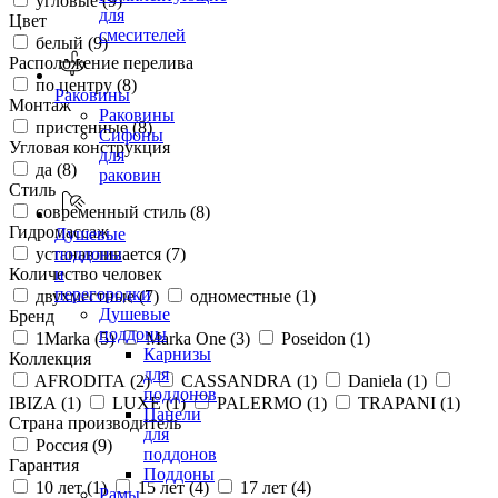
угловые (
9
)
для
Цвет
смесителей
белый (
9
)
Расположение перелива
по центру (
8
)
Раковины
Монтаж
Раковины
пристенные (
8
)
Сифоны
Угловая конструкция
для
да (
8
)
раковин
Стиль
современный стиль (
8
)
Гидромассаж
Душевые
устанавливается (
7
)
поддоны
Количество человек
и
перегородки
двухместные (
7
)
одноместные (
1
)
Душевые
Бренд
поддоны
1Marka (
5
)
Marka One (
3
)
Poseidon (
1
)
Карнизы
Коллекция
для
AFRODITA (
2
)
CASSANDRA (
1
)
Daniela (
1
)
поддонов
IBIZA (
1
)
LUXE (
1
)
PALERMO (
1
)
TRAPANI (
1
)
Панели
Страна производитель
для
Россия (
9
)
поддонов
Гарантия
Поддоны
10 лет (
1
)
15 лет (
4
)
17 лет (
4
)
Рамы