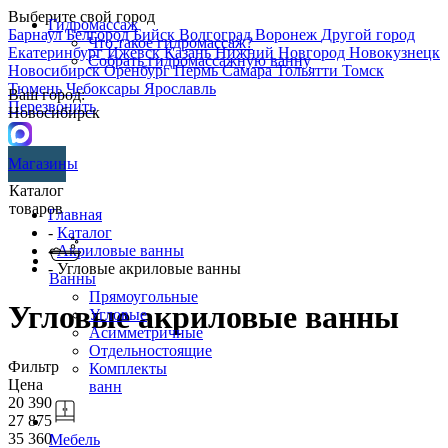
Выберите свой город
Гидромассаж
Барнаул
Белгород
Бийск
Волгоград
Воронеж
Другой город
Что такое гидромассаж?
Екатеринбург
Ижевск
Казань
Нижний Новгород
Новокузнецк
Собрать гидромассажную ванну
Новосибирск
Оренбург
Пермь
Самара
Тольятти
Томск
Тюмень
Чебоксары
Ярославль
Ваш город:
Перезвонить
Новосибирск
Магазины
Каталог
товаров
Главная
-
Каталог
-
Акриловые ванны
- Угловые акриловые ванны
Ванны
Прямоугольные
Угловые акриловые ванны
Угловые
Асимметричные
Отдельностоящие
Фильтр
Комплекты
Цена
ванн
20 390
27 875
35 360
Мебель