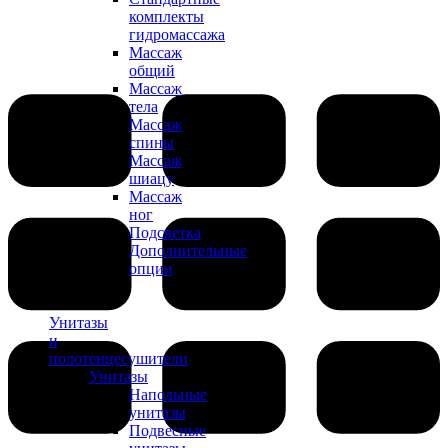
комплекты
гидромассажа
Массаж
общий
Массаж
тела
Массаж
спины
Массаж
шиацу
Массаж
ног
Подсветка
Дополнительные
опции
Унитазы
и
полотенцесушители
Унитазы
Напольные
унитазы
Подвесные