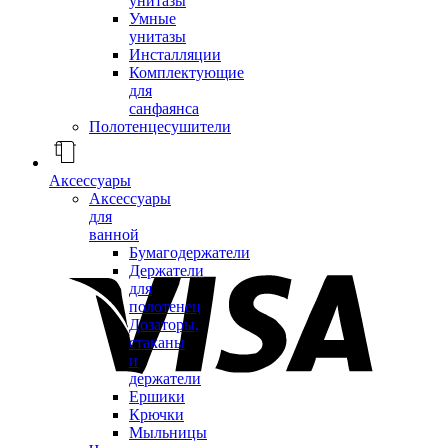
унитазы
Умные
унитазы
Инсталляции
Комплектующие
для
санфаянса
Полотенцесушители
Аксессуары
Аксессуары
для
ванной
Бумагодержатели
Держатели
для
полотенец
Дозаторы,
стаканы
и
держатели
Ершики
Крючки
Мыльницы