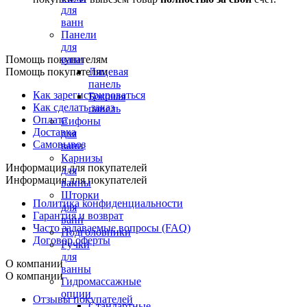
для
ванн
Панели
для
Помощь покупателям
ванн
Помощь покупателям
Лицевая
панель
Как зарегистрироваться
Боковая
Как сделать заказ
панель
Оплата
Сифоны
Доставка
для
Самовывоз
ванн
Карнизы
Информация для покупателей
для
Информация для покупателей
ванны
Шторки
Политика конфиденциальности
для
Гарантия и возврат
ванн
Часто задаваемые вопросы (FAQ)
Подголовники
Договор оферты
Ручки
для
О компании
ванны
О компании
Гидромассажные
опции
Отзывы покупателей
Стандартные