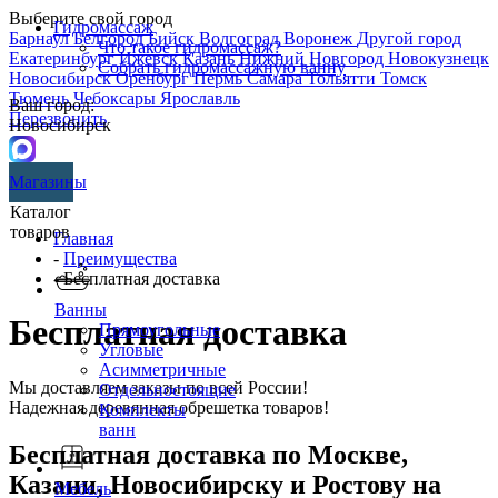
Выберите свой город
Гидромассаж
Барнаул
Белгород
Бийск
Волгоград
Воронеж
Другой город
Что такое гидромассаж?
Екатеринбург
Ижевск
Казань
Нижний Новгород
Новокузнецк
Собрать гидромассажную ванну
Новосибирск
Оренбург
Пермь
Самара
Тольятти
Томск
Тюмень
Чебоксары
Ярославль
Ваш город:
Перезвонить
Новосибирск
Магазины
Каталог
товаров
Главная
-
Преимущества
- Бесплатная доставка
Ванны
Бесплатная доставка
Прямоугольные
Угловые
Асимметричные
Мы доставляем заказы по всей России!
Отдельностоящие
Надежная деревянная обрешетка товаров!
Комплекты
ванн
Бесплатная доставка по Москве,
Казани, Новосибирску и Ростову на
Мебель