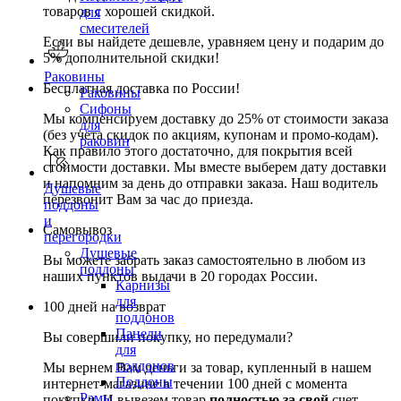
товаров с хорошей скидкой.
для
смесителей
Если вы найдете дешевле, уравняем цену и подарим до
5% дополнительной скидки!
Раковины
Бесплатная доставка по России!
Раковины
Сифоны
Мы компенсируем доставку до 25% от стоимости заказа
для
(без учета скидок по акциям, купонам и промо-кодам).
раковин
Как правило этого достаточно, для покрытия всей
стоимости доставки. Мы вместе выберем дату доставки
и напомним за день до отправки заказа. Наш водитель
Душевые
перезвонит Вам за час до приезда.
поддоны
и
Самовывоз
перегородки
Душевые
Вы можете забрать заказ самостоятельно в любом из
поддоны
наших пунктов выдачи в 20 городах России.
Карнизы
для
100 дней на возврат
поддонов
Панели
Вы совершили покупку, но передумали?
для
поддонов
Мы вернем Вам деньги за товар, купленный в нашем
Поддоны
интернет-магазине в течении 100 дней с момента
Рамы
покупки. И вывезем товар
полностью за свой
счет.